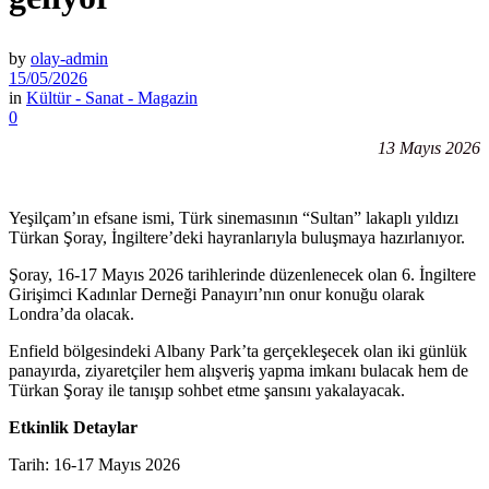
by
olay-admin
15/05/2026
in
Kültür - Sanat - Magazin
0
13 Mayıs 2026
Yeşilçam’ın efsane ismi, Türk sinemasının “Sultan” lakaplı yıldızı
Türkan Şoray, İngiltere’deki hayranlarıyla buluşmaya hazırlanıyor.
Şoray, 16-17 Mayıs 2026 tarihlerinde düzenlenecek olan 6. İngiltere
Girişimci Kadınlar Derneği Panayırı’nın onur konuğu olarak
Londra’da olacak.
Enfield bölgesindeki Albany Park’ta gerçekleşecek olan iki günlük
panayırda, ziyaretçiler hem alışveriş yapma imkanı bulacak hem de
Türkan Şoray ile tanışıp sohbet etme şansını yakalayacak.
Etkinlik Detaylar
Tarih: 16-17 Mayıs 2026