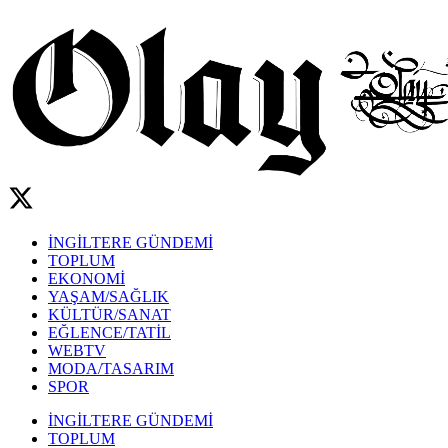
İNGİLTERE GÜNDEMİ
TOPLUM
EKONOMİ
YAŞAM/SAĞLIK
KÜLTÜR/SANAT
EĞLENCE/TATİL
WEBTV
MODA/TASARIM
SPOR
İNGİLTERE GÜNDEMİ
TOPLUM