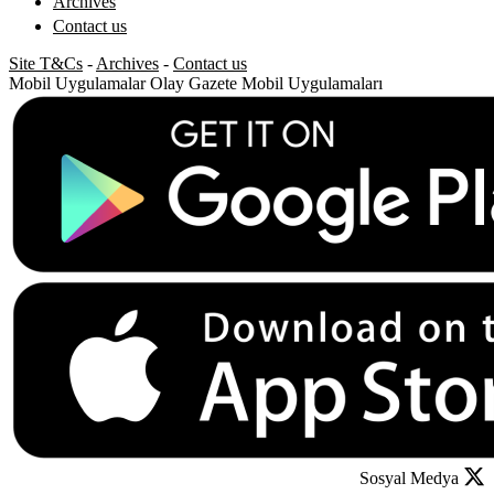
Archives
Contact us
Site T&Cs
-
Archives
-
Contact us
Mobil Uygulamalar
Olay Gazete Mobil Uygulamaları
Sosyal Medya