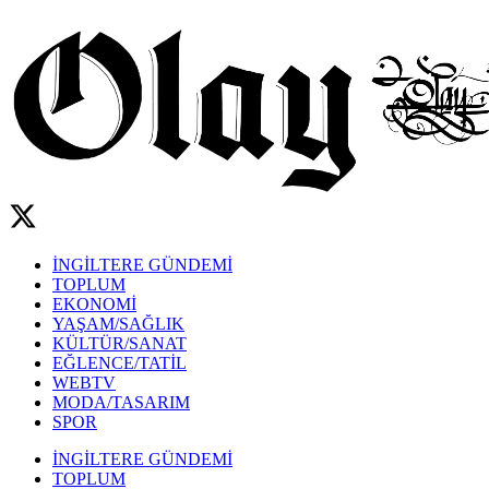
İNGİLTERE GÜNDEMİ
TOPLUM
EKONOMİ
YAŞAM/SAĞLIK
KÜLTÜR/SANAT
EĞLENCE/TATİL
WEBTV
MODA/TASARIM
SPOR
İNGİLTERE GÜNDEMİ
TOPLUM