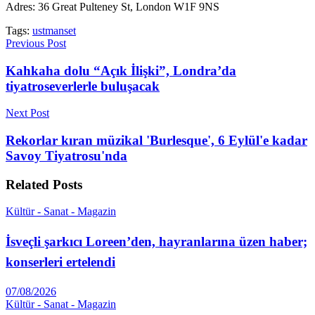
Adres: 36 Great Pulteney St, London W1F 9NS
Tags:
ustmanset
Previous Post
Kahkaha dolu “Açık İlişki”, Londra’da
tiyatroseverlerle buluşacak
Next Post
Rekorlar kıran müzikal 'Burlesque', 6 Eylül'e kadar
Savoy Tiyatrosu'nda
Related
Posts
Kültür - Sanat - Magazin
İsveçli şarkıcı Loreen’den, hayranlarına üzen haber;
konserleri ertelendi
07/08/2026
Kültür - Sanat - Magazin