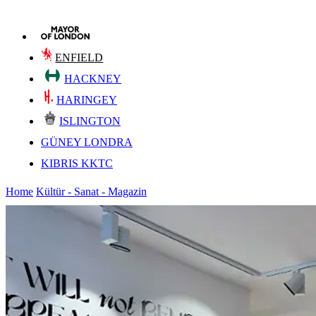
ENFIELD
HACKNEY
HARINGEY
ISLINGTON
GÜNEY LONDRA
KIBRIS KKTC
Home
Kültür - Sanat - Magazin