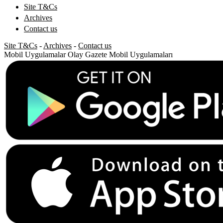
Site T&Cs
Archives
Contact us
Site T&Cs
-
Archives
-
Contact us
Mobil Uygulamalar
Olay Gazete Mobil Uygulamaları