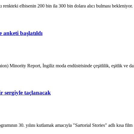
 renkteki elbisenin 200 bin ila 300 bin dolara alıcı bulması bekleniyor.
 anketi başlatıldı
 Minority Report, İngiliz moda endüstrisinde çeşitlilik, eşitlik ve dah
bir sergiyle taçlanacak
mının 30. yılını kutlamak amacıyla "Sartorial Stories" adlı kısa film se