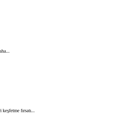
aha...
keşfetme fırsatı...