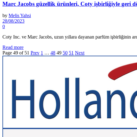
Marc Jacobs güzellik ürünleri, Coty işbirliğiyle geri 
by
Melis Yahsi
28/08/2023
0
Coty Inc. ve Marc Jacobs, uzun yıllara dayanan parfüm işbirliğinin ard
Read more
Page 49 of 51
Prev
1
…
48
49
50
51
Next