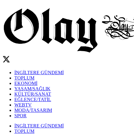
İNGİLTERE GÜNDEMİ
TOPLUM
EKONOMİ
YAŞAM/SAĞLIK
KÜLTÜR/SANAT
EĞLENCE/TATİL
WEBTV
MODA/TASARIM
SPOR
İNGİLTERE GÜNDEMİ
TOPLUM