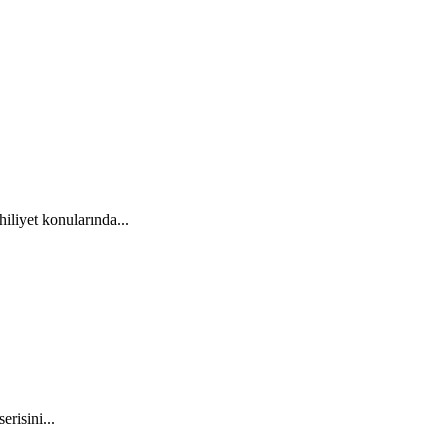
iliyet konularında...
risini...