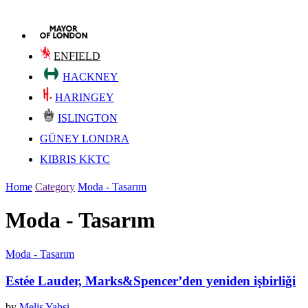
ENFIELD
HACKNEY
HARINGEY
ISLINGTON
GÜNEY LONDRA
KIBRIS KKTC
Home
Category
Moda - Tasarım
Moda - Tasarım
Moda - Tasarım
Estée Lauder, Marks&Spencer’den yeniden işbirliği
by
Melis Yahsi