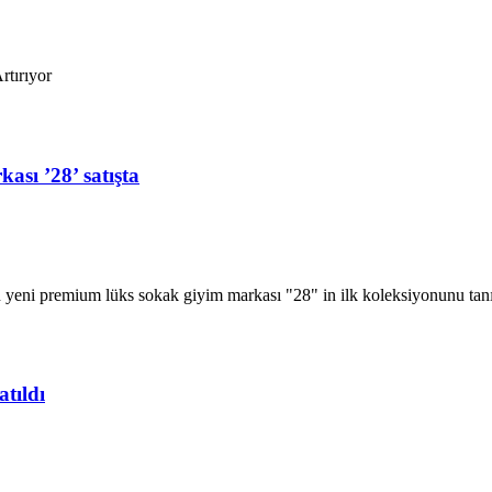
tırıyor
ası ’28’ satışta
 yeni premium lüks sokak giyim markası "28" in ilk koleksiyonunu tanıt
atıldı