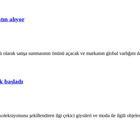
tın alıyor
lı olarak satışa sunmasının önünü açacak ve markanın global varlığını d
k başladı
ksiyonunu şekillendiren ilgi çekici giysileri ve moda ile ilgili objeleri 