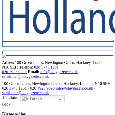
Adres:
100 Green Lanes, Newington Green, Hackney, London,
N16 9EH
Telefon:
020 3745 1261
Email:
info@olaygazete.co.uk
020 7923 9090
seriilanlar@olaygazete.co.uk
100 Green Lanes, Newington Green, Hackney, London, N16 9EH
020 3745 1261
-
020 7923 9090
info@olaygazete.co.uk
-
seriilanlar@olaygazete.co.uk
Translate:
Türkçe
Back
Kategoriler