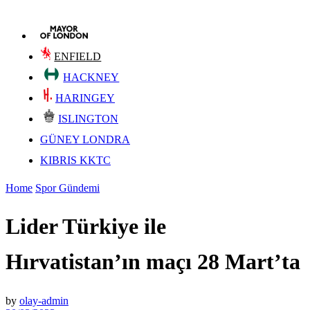
ENFIELD
HACKNEY
HARINGEY
ISLINGTON
GÜNEY LONDRA
KIBRIS KKTC
Home
Spor Gündemi
Lider Türkiye ile
Hırvatistan’ın maçı 28 Mart’ta
by
olay-admin