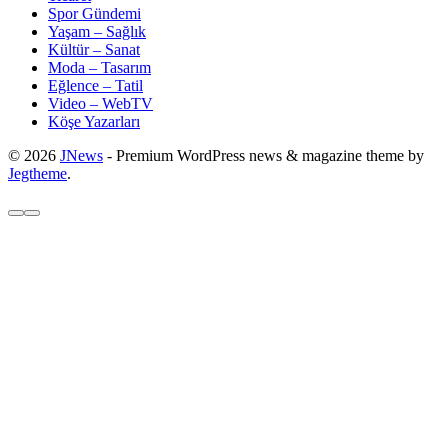
Spor Gündemi
Yaşam – Sağlık
Kültür – Sanat
Moda – Tasarım
Eğlence – Tatil
Video – WebTV
Köşe Yazarları
© 2026
JNews
- Premium WordPress news & magazine theme by
Jegtheme
.