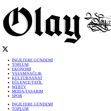
İNGİLTERE GÜNDEMİ
TOPLUM
EKONOMİ
YAŞAM/SAĞLIK
KÜLTÜR/SANAT
EĞLENCE/TATİL
WEBTV
MODA/TASARIM
SPOR
İNGİLTERE GÜNDEMİ
TOPLUM