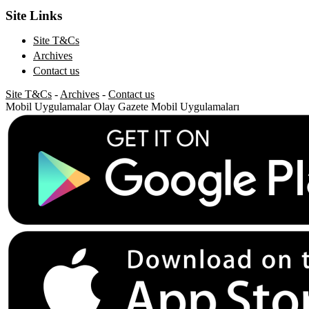
Site Links
Site T&Cs
Archives
Contact us
Site T&Cs
-
Archives
-
Contact us
Mobil Uygulamalar
Olay Gazete Mobil Uygulamaları