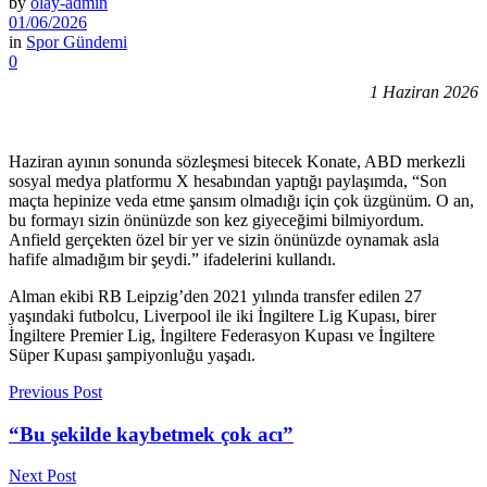
by
olay-admin
01/06/2026
in
Spor Gündemi
0
1 Haziran 2026
Haziran ayının sonunda sözleşmesi bitecek Konate, ABD merkezli
sosyal medya platformu X hesabından yaptığı paylaşımda, “Son
maçta hepinize veda etme şansım olmadığı için çok üzgünüm. O an,
bu formayı sizin önünüzde son kez giyeceğimi bilmiyordum.
Anfield gerçekten özel bir yer ve sizin önünüzde oynamak asla
hafife almadığım bir şeydi.” ifadelerini kullandı.
Alman ekibi RB Leipzig’den 2021 yılında transfer edilen 27
yaşındaki futbolcu, Liverpool ile iki İngiltere Lig Kupası, birer
İngiltere Premier Lig, İngiltere Federasyon Kupası ve İngiltere
Süper Kupası şampiyonluğu yaşadı.
Previous Post
“Bu şekilde kaybetmek çok acı”
Next Post