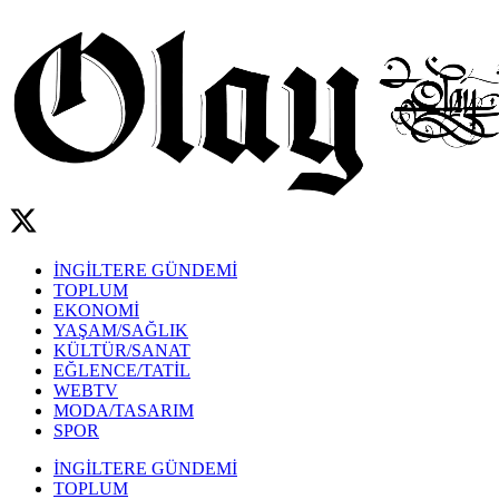
İNGİLTERE GÜNDEMİ
TOPLUM
EKONOMİ
YAŞAM/SAĞLIK
KÜLTÜR/SANAT
EĞLENCE/TATİL
WEBTV
MODA/TASARIM
SPOR
İNGİLTERE GÜNDEMİ
TOPLUM