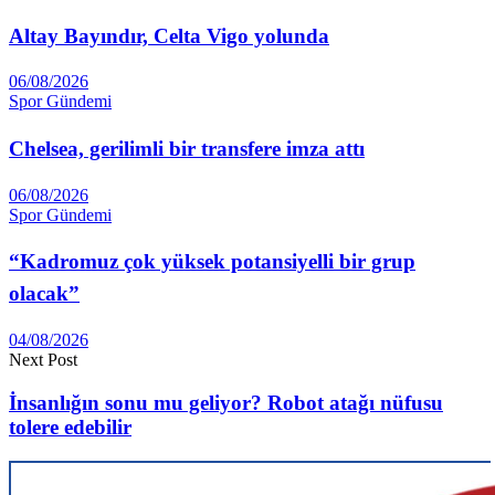
Altay Ba­yındır, Celta Vigo yolunda
06/08/2026
Spor Gündemi
Chelsea, gerilimli bir transfere imza attı
06/08/2026
Spor Gündemi
“Kadromuz çok yüksek potansiyelli bir grup
olacak”
04/08/2026
Next Post
İnsanlığın sonu mu geliyor? Robot atağı nüfusu
tolere edebilir