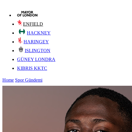
ENFIELD
HACKNEY
HARINGEY
ISLINGTON
GÜNEY LONDRA
KIBRIS KKTC
Home
Spor Gündemi