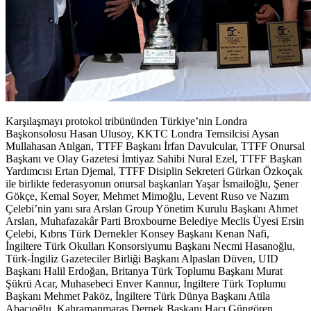
Karşılaşmayı protokol tribününden Türkiye’nin Londra
Başkonsolosu Hasan Ulusoy, KKTC Londra Temsilcisi Aysan
Mullahasan Atılgan, TTFF Başkanı İrfan Davulcular, TTFF Onursal
Başkanı ve Olay Gazetesi İmtiyaz Sahibi Nural Ezel, TTFF Başkan
Yardımcısı Ertan Djemal, TTFF Disiplin Sekreteri Gürkan Özkoçak
ile birlikte federasyonun onursal başkanları Yaşar İsmailoğlu, Şener
Gökçe, Kemal Soyer, Mehmet Mimoğlu, Levent Ruso ve Nazım
Çelebi’nin yanı sıra Arslan Group Yönetim Kurulu Başkanı Ahmet
Arslan, Muhafazakâr Parti Broxbourne Belediye Meclis Üyesi Ersin
Çelebi, Kıbrıs Türk Dernekler Konsey Başkanı Kenan Nafi,
İngiltere Türk Okulları Konsorsiyumu Başkanı Necmi Hasanoğlu,
Türk-İngiliz Gazeteciler Birliği Başkanı Alpaslan Düven, UID
Başkanı Halil Erdoğan, Britanya Türk Toplumu Başkanı Murat
Şükrü Acar, Muhasebeci Enver Kannur, İngiltere Türk Toplumu
Başkanı Mehmet Paköz, İngiltere Türk Dünya Başkanı Atila
Abacıoğlu, Kahramanmaraş Dernek Başkanı Hacı Güngören,