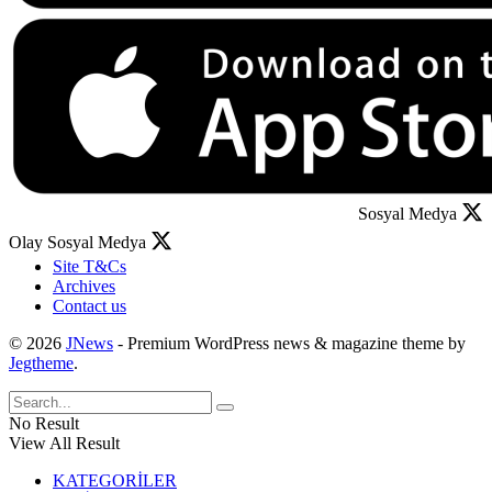
Sosyal Medya
Olay Sosyal Medya
Site T&Cs
Archives
Contact us
© 2026
JNews
- Premium WordPress news & magazine theme by
Jegtheme
.
No Result
View All Result
KATEGORİLER