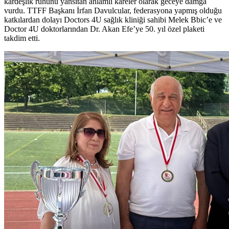
kardeşlik ruhunu yansıtan anlamlı kareler olarak geceye damga
vurdu. TTFF Başkanı İrfan Davulcular, federasyona yapmış olduğu
katkılardan dolayı Doctors 4U sağlık kliniği sahibi Melek Bbic’e ve
Doctor 4U doktorlarından Dr. Akan Efe’ye 50. yıl özel plaketi
takdim etti.