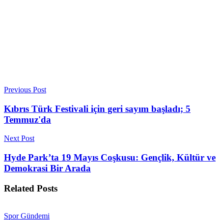
Previous Post
Kıbrıs Türk Festivali için geri sayım başladı; 5
Temmuz'da
Next Post
Hyde Park’ta 19 Mayıs Coşkusu: Gençlik, Kültür ve
Demokrasi Bir Arada
Related
Posts
Spor Gündemi