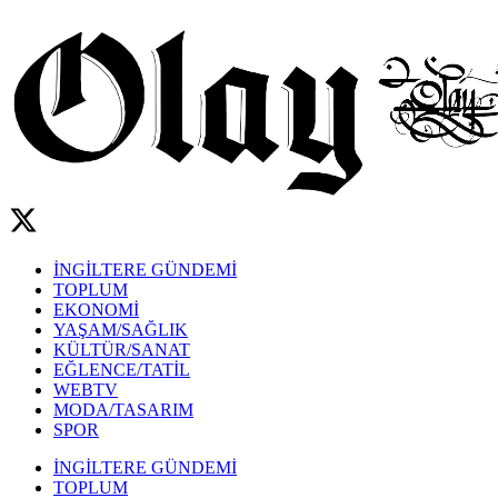
İNGİLTERE GÜNDEMİ
TOPLUM
EKONOMİ
YAŞAM/SAĞLIK
KÜLTÜR/SANAT
EĞLENCE/TATİL
WEBTV
MODA/TASARIM
SPOR
İNGİLTERE GÜNDEMİ
TOPLUM