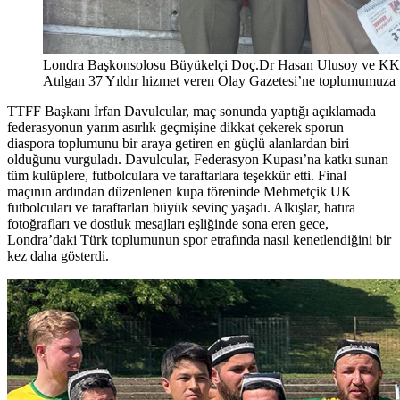
Londra Başkonsolosu Büyükelçi Doç.Dr Hasan Ulusoy ve KKT
Atılgan 37 Yıldır hizmet veren Olay Gazetesi’ne toplumumuza ve
TTFF Başkanı İrfan Davulcular, maç sonunda yaptığı açıklamada
federasyonun yarım asırlık geçmişine dikkat çekerek sporun
diaspora toplumunu bir araya getiren en güçlü alanlardan biri
olduğunu vurguladı. Davulcular, Federasyon Kupası’na katkı sunan
tüm kulüplere, futbolculara ve taraftarlara teşekkür etti. Final
maçının ardından düzenlenen kupa töreninde Mehmetçik UK
futbolcuları ve taraftarları büyük sevinç yaşadı. Alkışlar, hatıra
fotoğrafları ve dostluk mesajları eşliğinde sona eren gece,
Londra’daki Türk toplumunun spor etrafında nasıl kenetlendiğini bir
kez daha gösterdi.