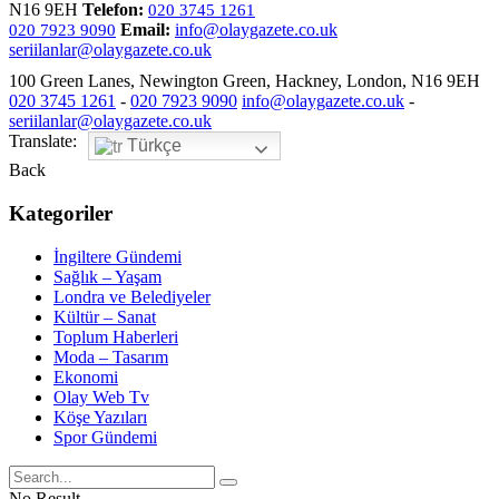
N16 9EH
Telefon:
020 3745 1261
Email:
info@olaygazete.co.uk
020 7923 9090
seriilanlar@olaygazete.co.uk
100 Green Lanes, Newington Green, Hackney, London, N16 9EH
020 3745 1261
-
020 7923 9090
info@olaygazete.co.uk
-
seriilanlar@olaygazete.co.uk
Translate:
Türkçe
Back
Kategoriler
İngiltere Gündemi
Sağlık – Yaşam
Londra ve Belediyeler
Kültür – Sanat
Toplum Haberleri
Moda – Tasarım
Ekonomi
Olay Web Tv
Köşe Yazıları
Spor Gündemi
No Result