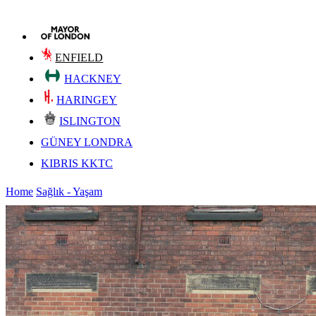
ENFIELD
HACKNEY
HARINGEY
ISLINGTON
GÜNEY LONDRA
KIBRIS KKTC
Home
Sağlık - Yaşam