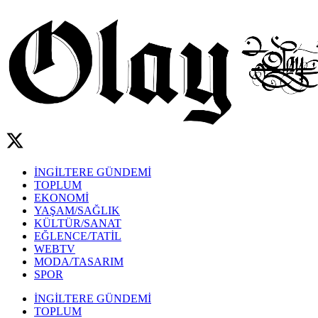
İNGİLTERE GÜNDEMİ
TOPLUM
EKONOMİ
YAŞAM/SAĞLIK
KÜLTÜR/SANAT
EĞLENCE/TATİL
WEBTV
MODA/TASARIM
SPOR
İNGİLTERE GÜNDEMİ
TOPLUM