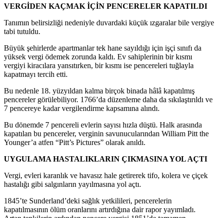
VERGİDEN KAÇMAK İÇİN PENCERELER KAPATILDI
Tanımın belirsizliği nedeniyle duvardaki küçük ızgaralar bile vergiye
tabi tutuldu.
Büyük şehirlerde apartmanlar tek hane sayıldığı için işçi sınıfı da
yüksek vergi ödemek zorunda kaldı. Ev sahiplerinin bir kısmı
vergiyi kiracılara yansıtırken, bir kısmı ise pencereleri tuğlayla
kapatmayı tercih etti.
Bu nedenle 18. yüzyıldan kalma birçok binada hâlâ kapatılmış
pencereler görülebiliyor. 1766’da düzenleme daha da sıkılaştırıldı ve
7 pencereye kadar vergilendirme kapsamına alındı.
Bu dönemde 7 pencereli evlerin sayısı hızla düştü. Halk arasında
kapatılan bu pencereler, verginin savunucularından William Pitt the
Younger’a atfen “Pitt’s Pictures” olarak anıldı.
UYGULAMA HASTALIKLARIN ÇIKMASINA YOL AÇTI
Vergi, evleri karanlık ve havasız hale getirerek tifo, kolera ve çiçek
hastalığı gibi salgınların yayılmasına yol açtı.
1845’te Sunderland’deki sağlık yetkilileri, pencerelerin
kapatılmasının ölüm oranlarını artırdığına dair rapor yayımladı.