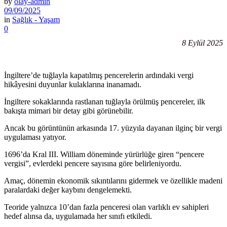
by
olay-admin
09/09/2025
in
Sağlık - Yaşam
0
8 Eylül 2025
İngiltere’de tuğlayla kapatılmış pencerelerin ardındaki vergi
hikâyesini duyunlar kulaklarına inanamadı.
İngiltere sokaklarında rastlanan tuğlayla örülmüş pencereler, ilk
bakışta mimari bir detay gibi görünebilir.
Ancak bu görüntünün arkasında 17. yüzyıla dayanan ilginç bir vergi
uygulaması yatıyor.
1696’da Kral III. William döneminde yürürlüğe giren “pencere
vergisi”, evlerdeki pencere sayısına göre belirleniyordu.
Amaç, dönemin ekonomik sıkıntılarını gidermek ve özellikle madeni
paralardaki değer kaybını dengelemekti.
Teoride yalnızca 10’dan fazla penceresi olan varlıklı ev sahipleri
hedef alınsa da, uygulamada her sınıfı etkiledi.