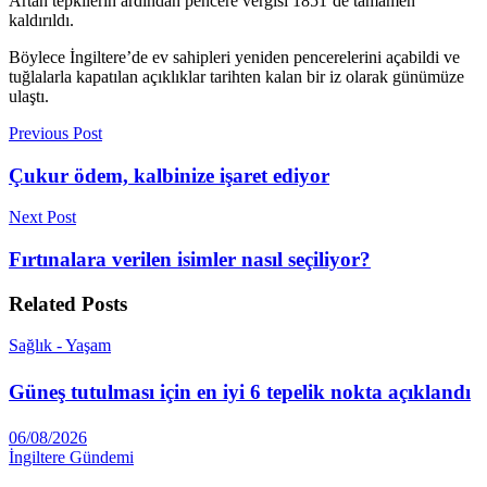
Artan tepkilerin ardından pencere vergisi 1851’de tamamen
kaldırıldı.
Böylece İngiltere’de ev sahipleri yeniden pencerelerini açabildi ve
tuğlalarla kapatılan açıklıklar tarihten kalan bir iz olarak günümüze
ulaştı.
Previous Post
Çukur ödem, kalbinize işaret ediyor
Next Post
Fırtınalara verilen isimler nasıl seçiliyor?
Related
Posts
Sağlık - Yaşam
Güneş tutulması için en iyi 6 tepelik nokta açıklandı
06/08/2026
İngiltere Gündemi