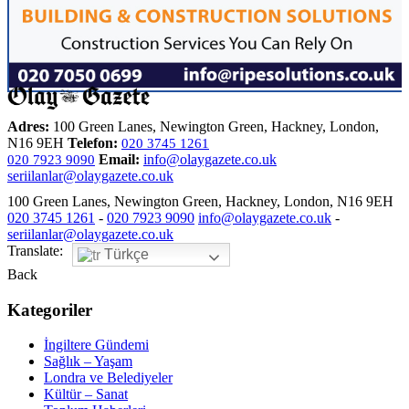
Adres:
100 Green Lanes, Newington Green, Hackney, London,
N16 9EH
Telefon:
020 3745 1261
Email:
info@olaygazete.co.uk
020 7923 9090
seriilanlar@olaygazete.co.uk
100 Green Lanes, Newington Green, Hackney, London, N16 9EH
020 3745 1261
-
020 7923 9090
info@olaygazete.co.uk
-
seriilanlar@olaygazete.co.uk
Translate:
Türkçe
Back
Kategoriler
İngiltere Gündemi
Sağlık – Yaşam
Londra ve Belediyeler
Kültür – Sanat