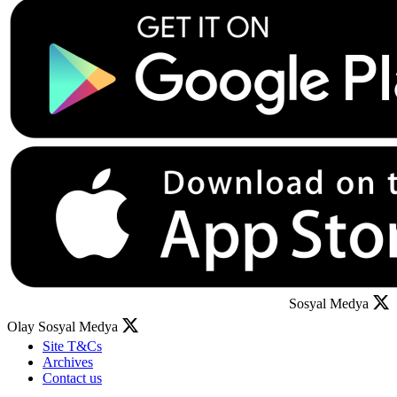
Sosyal Medya
Olay Sosyal Medya
Site T&Cs
Archives
Contact us