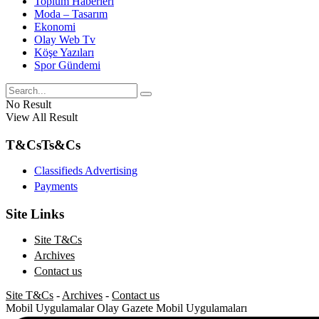
Toplum Haberleri
Moda – Tasarım
Ekonomi
Olay Web Tv
Köşe Yazıları
Spor Gündemi
No Result
View All Result
T&Cs
Ts&Cs
Classifieds Advertising
Payments
Site Links
Site T&Cs
Archives
Contact us
Site T&Cs
-
Archives
-
Contact us
Mobil Uygulamalar
Olay Gazete Mobil Uygulamaları