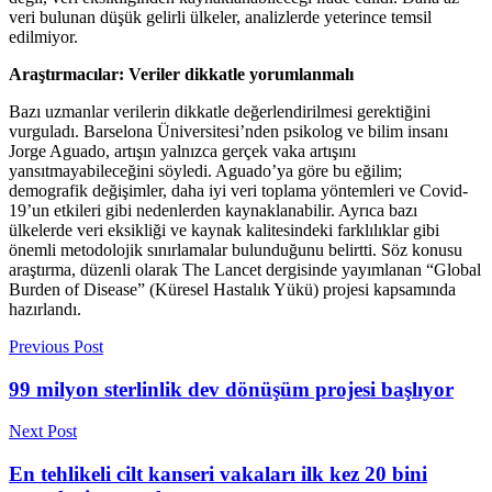
veri bulunan düşük gelirli ülkeler, analizlerde yeterince temsil
edilmiyor.
Araştırmacılar: Veriler dikkatle yorumlanmalı
Bazı uzmanlar verilerin dikkatle değerlendirilmesi gerektiğini
vurguladı. Barselona Üniversitesi’nden psikolog ve bilim insanı
Jorge Aguado, artışın yalnızca gerçek vaka artışını
yansıtmayabileceğini söyledi. Aguado’ya göre bu eğilim;
demografik değişimler, daha iyi veri toplama yöntemleri ve Covid-
19’un etkileri gibi nedenlerden kaynaklanabilir. Ayrıca bazı
ülkelerde veri eksikliği ve kaynak kalitesindeki farklılıklar gibi
önemli metodolojik sınırlamalar bulunduğunu belirtti. Söz konusu
araştırma, düzenli olarak The Lancet dergisinde yayımlanan “Global
Burden of Disease” (Küresel Hastalık Yükü) projesi kapsamında
hazırlandı.
Previous Post
99 milyon sterlinlik dev dönüşüm projesi başlıyor
Next Post
En tehlikeli cilt kanseri vakaları ilk kez 20 bini