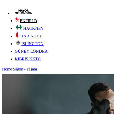
ENFIELD
HACKNEY
HARINGEY
ISLINGTON
GÜNEY LONDRA
KIBRIS KKTC
Home
Sağlık - Yaşam