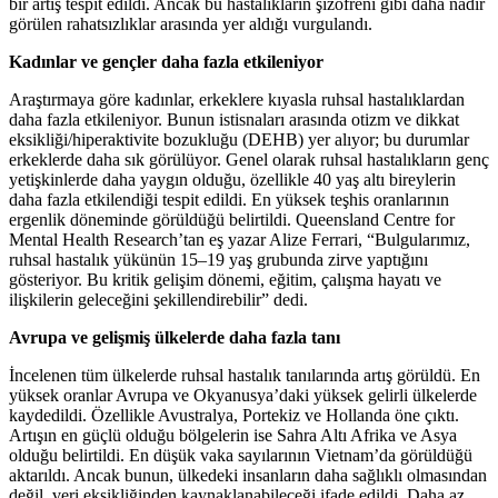
bir artış tespit edildi. Ancak bu hastalıkların şizofreni gibi daha nadir
görülen rahatsızlıklar arasında yer aldığı vurgulandı.
Kadınlar ve gençler daha fazla etkileniyor
Araştırmaya göre kadınlar, erkeklere kıyasla ruhsal hastalıklardan
daha fazla etkileniyor. Bunun istisnaları arasında otizm ve dikkat
eksikliği/hiperaktivite bozukluğu (DEHB) yer alıyor; bu durumlar
erkeklerde daha sık görülüyor. Genel olarak ruhsal hastalıkların genç
yetişkinlerde daha yaygın olduğu, özellikle 40 yaş altı bireylerin
daha fazla etkilendiği tespit edildi. En yüksek teşhis oranlarının
ergenlik döneminde görüldüğü belirtildi. Queensland Centre for
Mental Health Research’tan eş yazar Alize Ferrari, “Bulgularımız,
ruhsal hastalık yükünün 15–19 yaş grubunda zirve yaptığını
gösteriyor. Bu kritik gelişim dönemi, eğitim, çalışma hayatı ve
ilişkilerin geleceğini şekillendirebilir” dedi.
Avrupa ve gelişmiş ülkelerde daha fazla tanı
İncelenen tüm ülkelerde ruhsal hastalık tanılarında artış görüldü. En
yüksek oranlar Avrupa ve Okyanusya’daki yüksek gelirli ülkelerde
kaydedildi. Özellikle Avustralya, Portekiz ve Hollanda öne çıktı.
Artışın en güçlü olduğu bölgelerin ise Sahra Altı Afrika ve Asya
olduğu belirtildi. En düşük vaka sayılarının Vietnam’da görüldüğü
aktarıldı. Ancak bunun, ülkedeki insanların daha sağlıklı olmasından
değil, veri eksikliğinden kaynaklanabileceği ifade edildi. Daha az