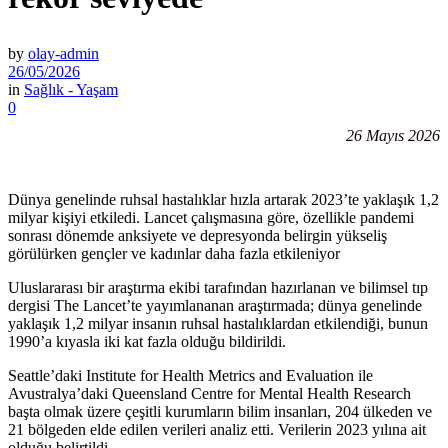
by
olay-admin
26/05/2026
in
Sağlık - Yaşam
0
26 Mayıs 2026
Dünya genelinde ruhsal hastalıklar hızla artarak 2023’te yaklaşık 1,2
milyar kişiyi etkiledi. Lancet çalışmasına göre, özellikle pandemi
sonrası dönemde anksiyete ve depresyonda belirgin yükseliş
görülürken gençler ve kadınlar daha fazla etkileniyor
Uluslararası bir araştırma ekibi tarafından hazırlanan ve bilimsel tıp
dergisi The Lancet’te yayımlananan araştırmada; dünya genelinde
yaklaşık 1,2 milyar insanın ruhsal hastalıklardan etkilendiği, bunun
1990’a kıyasla iki kat fazla olduğu bildirildi.
Seattle’daki Institute for Health Metrics and Evaluation ile
Avustralya’daki Queensland Centre for Mental Health Research
başta olmak üzere çeşitli kurumların bilim insanları, 204 ülkeden ve
21 bölgeden elde edilen verileri analiz etti. Verilerin 2023 yılına ait
olduğu belirtildi.