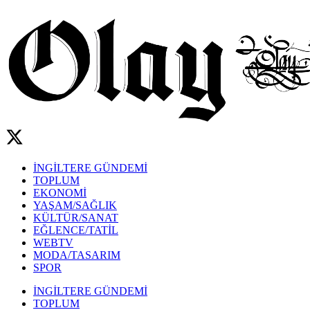
İNGİLTERE GÜNDEMİ
TOPLUM
EKONOMİ
YAŞAM/SAĞLIK
KÜLTÜR/SANAT
EĞLENCE/TATİL
WEBTV
MODA/TASARIM
SPOR
İNGİLTERE GÜNDEMİ
TOPLUM