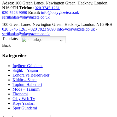
Adres:
100 Green Lanes, Newington Green, Hackney, London,
N16 9EH
Telefon:
020 3745 1261
Email:
info@olaygazete.co.uk
020 7923 9090
seriilanlar@olaygazete.co.uk
100 Green Lanes, Newington Green, Hackney, London, N16 9EH
020 3745 1261
-
020 7923 9090
info@olaygazete.co.uk
-
seriilanlar@olaygazete.co.uk
Translate:
Türkçe
Back
Kategoriler
İngiltere Gündemi
Sağlık – Yaşam
Londra ve Belediyeler
Kültür – Sanat
Toplum Haberleri
Moda – Tasarım
Ekonomi
Olay Web Tv
Köşe Yazıları
Spor Gündemi