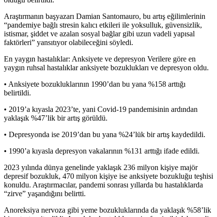
Araştırmanın başyazarı Damian Santomauro, bu artış eğilimlerinin
“pandemiye bağlı stresin kalıcı etkileri ile yoksulluk, güvensizlik,
istismar, şiddet ve azalan sosyal bağlar gibi uzun vadeli yapısal
faktörleri” yansıtıyor olabileceğini söyledi.
En yaygın hastalıklar: Anksiyete ve depresyon Verilere göre en
yaygın ruhsal hastalıklar anksiyete bozuklukları ve depresyon oldu.
• Anksiyete bozukluklarının 1990’dan bu yana %158 arttığı
belirtildi.
• 2019’a kıyasla 2023’te, yani Covid-19 pandemisinin ardından
yaklaşık %47’lik bir artış görüldü.
• Depresyonda ise 2019’dan bu yana %24’lük bir artış kaydedildi.
• 1990’a kıyasla depresyon vakalarının %131 arttığı ifade edildi.
2023 yılında dünya genelinde yaklaşık 236 milyon kişiye majör
depresif bozukluk, 470 milyon kişiye ise anksiyete bozukluğu teşhisi
konuldu. Araştırmacılar, pandemi sonrası yıllarda bu hastalıklarda
“zirve” yaşandığını belirtti.
Anoreksiya nervoza gibi yeme bozukluklarında da yaklaşık %58’lik