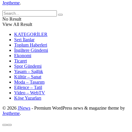
Jegtheme
.
No Result
View All Result
KATEGORİLER
Seri İlanlar
Toplum Haberleri
İngiltere Gündemi
Ekonomi
Ticaret
Spor Gündemi
Yaşam – Sağlık
Kültür – Sanat
Moda – Tasarım
Eğlence – Tatil
Video – WebTV
Köşe Yazarları
© 2026
JNews
- Premium WordPress news & magazine theme by
Jegtheme
.