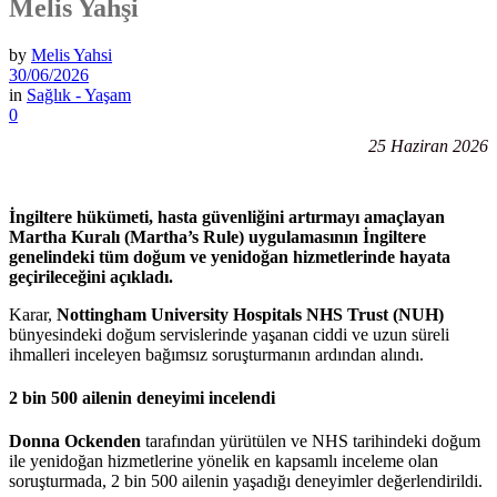
Melis Yahşi
by
Melis Yahsi
30/06/2026
in
Sağlık - Yaşam
0
25 Haziran 2026
İngiltere hükümeti, hasta güvenliğini artırmayı amaçlayan
Martha Kuralı (Martha’s Rule) uygulamasının İngiltere
genelindeki tüm doğum ve yenidoğan hizmetlerinde hayata
geçirileceğini açıkladı.
Karar,
Nottingham University Hospitals NHS Trust (NUH)
bünyesindeki doğum servislerinde yaşanan ciddi ve uzun süreli
ihmalleri inceleyen bağımsız soruşturmanın ardından alındı.
2 bin 500 ailenin deneyimi incelendi
Donna Ockenden
tarafından yürütülen ve NHS tarihindeki doğum
ile yenidoğan hizmetlerine yönelik en kapsamlı inceleme olan
soruşturmada, 2 bin 500 ailenin yaşadığı deneyimler değerlendirildi.