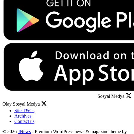
Sosyal Medya
Olay Sosyal Medya
Site T&Cs
Archives
Contact us
© 2026
JNews
- Premium WordPress news & magazine theme by