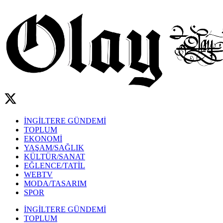
İNGİLTERE GÜNDEMİ
TOPLUM
EKONOMİ
YAŞAM/SAĞLIK
KÜLTÜR/SANAT
EĞLENCE/TATİL
WEBTV
MODA/TASARIM
SPOR
İNGİLTERE GÜNDEMİ
TOPLUM