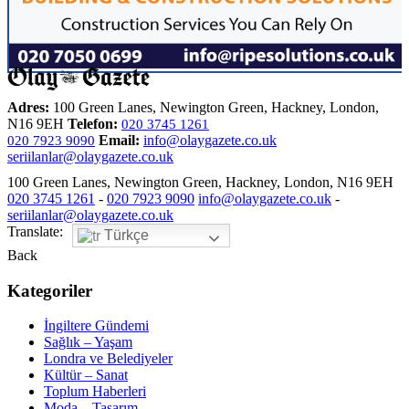
Adres:
100 Green Lanes, Newington Green, Hackney, London,
N16 9EH
Telefon:
020 3745 1261
Email:
info@olaygazete.co.uk
020 7923 9090
seriilanlar@olaygazete.co.uk
100 Green Lanes, Newington Green, Hackney, London, N16 9EH
020 3745 1261
-
020 7923 9090
info@olaygazete.co.uk
-
seriilanlar@olaygazete.co.uk
Translate:
Türkçe
Back
Kategoriler
İngiltere Gündemi
Sağlık – Yaşam
Londra ve Belediyeler
Kültür – Sanat
Toplum Haberleri
Moda – Tasarım