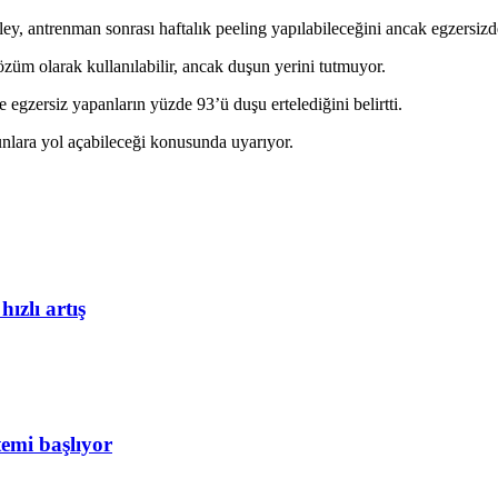
asley, antrenman sonrası haftalık peeling yapılabileceğini ancak egzers
züm olarak kullanılabilir, ancak duşun yerini tutmuyor.
egzersiz yapanların yüzde 93’ü duşu ertelediğini belirtti.
unlara yol açabileceği konusunda uyarıyor.
ızlı artış
temi başlıyor