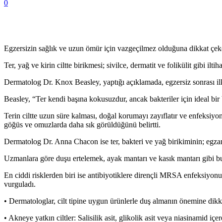
0
Egzersizin sağlık ve uzun ömür için vazgeçilmez olduğuna dikkat çeken
Ter, yağ ve kirin ciltte birikmesi; sivilce, dermatit ve folikülit gibi iltih
Dermatolog Dr. Knox Beasley, yaptığı açıklamada, egzersiz sonrası ilk
Beasley, “Ter kendi başına kokusuzdur, ancak bakteriler için ideal bir
Terin ciltte uzun süre kalması, doğal korumayı zayıflatır ve enfeksiyon 
göğüs ve omuzlarda daha sık görüldüğünü belirtti.
Dermatolog Dr. Anna Chacon ise ter, bakteri ve yağ birikiminin; egzama, 
Uzmanlara göre duşu ertelemek, ayak mantarı ve kasık mantarı gibi bu
En ciddi risklerden biri ise antibiyotiklere dirençli MRSA enfeksiyonu
vurguladı.
• Dermatologlar, cilt tipine uygun ürünlerle duş almanın önemine dikk
• Akneye yatkın ciltler: Salisilik asit, glikolik asit veya niasinamid içe