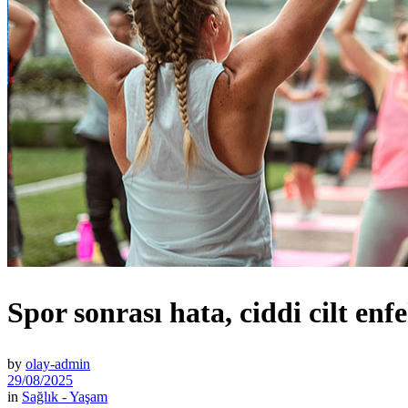
Spor sonrası hata, ciddi cilt enf
by
olay-admin
29/08/2025
in
Sağlık - Yaşam