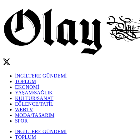
İNGİLTERE GÜNDEMİ
TOPLUM
EKONOMİ
YAŞAM/SAĞLIK
KÜLTÜR/SANAT
EĞLENCE/TATİL
WEBTV
MODA/TASARIM
SPOR
İNGİLTERE GÜNDEMİ
TOPLUM