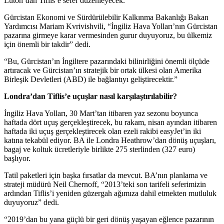
Luton’dan Tiflis’e sefer düzenleyecek.
Gürcistan Ekonomi ve Sürdürülebilir Kalkınma Bakanlığı Bakan
Yardımcısı Mariam Kvrivishvili, “İngiliz Hava Yolları’nın Gürcistan
pazarına girmeye karar vermesinden gurur duyuyoruz, bu ülkemiz
için önemli bir takdir” dedi.
“Bu, Gürcistan’ın İngiltere pazarındaki bilinirliğini önemli ölçüde
artıracak ve Gürcistan’ın stratejik bir ortak ülkesi olan Amerika
Birleşik Devletleri (ABD) ile bağlantıyı geliştirecektir.”
Londra’dan Tiflis’e uçuşlar nasıl karşılaştırılabilir?
İngiliz Hava Yolları, 30 Mart’tan itibaren yaz sezonu boyunca
haftada dört uçuş gerçekleştirecek, bu rakam, nisan ayından itibaren
haftada iki uçuş gerçekleştirecek olan ezeli rakibi easyJet’in iki
katına tekabül ediyor. BA ile Londra Heathrow’dan dönüş uçuşları,
bagaj ve koltuk ücretleriyle birlikte 275 sterlinden (327 euro)
başlıyor.
Tatil paketleri için başka fırsatlar da mevcut. BA’nın planlama ve
strateji müdürü Neil Chernoff, “2013’teki son tarifeli seferimizin
ardından Tiflis’i yeniden güzergah ağımıza dahil etmekten mutluluk
duyuyoruz” dedi.
“2019’dan bu yana güçlü bir geri dönüş yaşayan eğlence pazarının