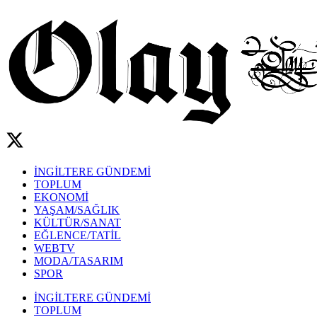
İNGİLTERE GÜNDEMİ
TOPLUM
EKONOMİ
YAŞAM/SAĞLIK
KÜLTÜR/SANAT
EĞLENCE/TATİL
WEBTV
MODA/TASARIM
SPOR
İNGİLTERE GÜNDEMİ
TOPLUM