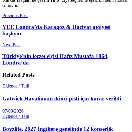
Kafkas Dağları ile çevrili Tiflis, ziyaretçilerine eşsiz bir şehir molası
sunuyor.
Previous Post
YEE Londra’da Karagöz & Hacivat atölyesi
başlıyor
Next Post
Türkiye'nin lezzet elçisi Hafız Mustafa 1864,
Londra’da
Related
Posts
Eğlence / Tatil
Gatwick Havalimanı ikinci pisti için karar verildi
07/08/2026
Eğlence / Tatil
Boyzlife, 2027 İngiltere genelinde 12 konserlik