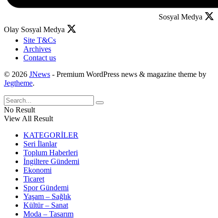
Sosyal Medya
Olay Sosyal Medya
Site T&Cs
Archives
Contact us
© 2026
JNews
- Premium WordPress news & magazine theme by
Jegtheme
.
No Result
View All Result
KATEGORİLER
Seri İlanlar
Toplum Haberleri
İngiltere Gündemi
Ekonomi
Ticaret
Spor Gündemi
Yaşam – Sağlık
Kültür – Sanat
Moda – Tasarım