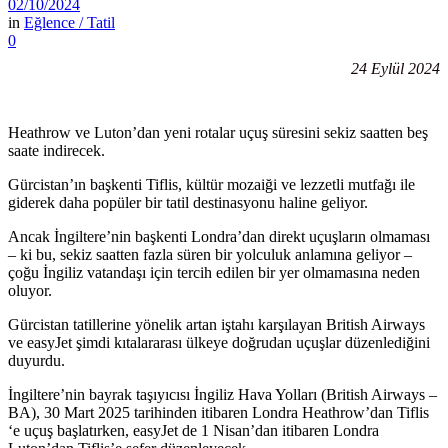
02/10/2024
in
Eğlence / Tatil
0
24 Eylül 2024
Heathrow ve Luton’dan yeni rotalar uçuş süresini sekiz saatten beş
saate indirecek.
Gürcistan’ın başkenti Tiflis, kültür mozaiği ve lezzetli mutfağı ile
giderek daha popüler bir tatil destinasyonu haline geliyor.
Ancak İngiltere’nin başkenti Londra’dan direkt uçuşların olmaması
– ki bu, sekiz saatten fazla süren bir yolculuk anlamına geliyor –
çoğu İngiliz vatandaşı için tercih edilen bir yer olmamasına neden
oluyor.
Gürcistan tatillerine yönelik artan iştahı karşılayan British Airways
ve easyJet şimdi kıtalararası ülkeye doğrudan uçuşlar düzenlediğini
duyurdu.
İngiltere’nin bayrak taşıyıcısı İngiliz Hava Yolları (British Airways –
BA), 30 Mart 2025 tarihinden itibaren Londra Heathrow’dan Tiflis
‘e uçuş başlatırken, easyJet de 1 Nisan’dan itibaren Londra