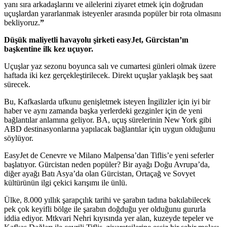
yanı sıra arkadaşlarını ve ailelerini ziyaret etmek için doğrudan
uçuşlardan yararlanmak isteyenler arasında popüler bir rota olmasını
bekliyoruz.
”
Düşük maliyetli havayolu şirketi easyJet, Gürcistan’ın
başkentine ilk kez uçuyor.
Uçuşlar yaz sezonu boyunca salı ve cumartesi günleri olmak üzere
haftada iki kez gerçekleştirilecek. Direkt uçuşlar yaklaşık beş saat
sürecek.
Bu, Kafkaslarda ufkunu genişletmek isteyen İngilizler için iyi bir
haber ve aynı zamanda başka yerlerdeki gezginler için de yeni
bağlantılar anlamına geliyor. BA, uçuş sürelerinin New York gibi
ABD destinasyonlarına yapılacak bağlantılar için uygun olduğunu
söylüyor.
EasyJet de Cenevre ve Milano Malpensa’dan Tiflis’e yeni seferler
başlatıyor. Gürcistan neden popüler? Bir ayağı Doğu Avrupa’da,
diğer ayağı Batı Asya’da olan Gürcistan, Ortaçağ ve Sovyet
kültürünün ilgi çekici karışımı ile ünlü.
Ülke, 8.000 yıllık şarapçılık tarihi ve şarabın tadına bakılabilecek
pek çok keyifli bölge ile şarabın doğduğu yer olduğunu gururla
iddia ediyor. Mtkvari Nehri kıyısında yer alan, kuzeyde tepeler ve