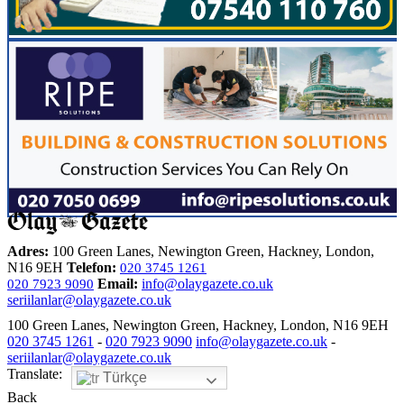
Adres:
100 Green Lanes, Newington Green, Hackney, London,
N16 9EH
Telefon:
020 3745 1261
Email:
info@olaygazete.co.uk
020 7923 9090
seriilanlar@olaygazete.co.uk
100 Green Lanes, Newington Green, Hackney, London, N16 9EH
020 3745 1261
-
020 7923 9090
info@olaygazete.co.uk
-
seriilanlar@olaygazete.co.uk
Translate:
Türkçe
Back