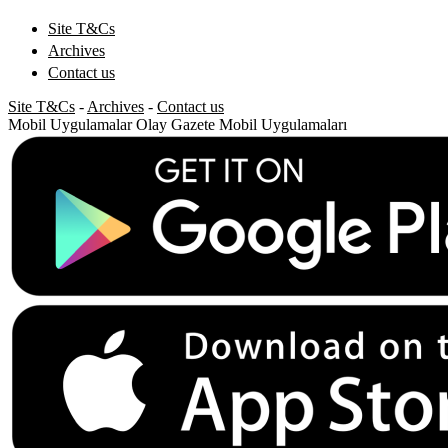
Site T&Cs
Archives
Contact us
Site T&Cs
-
Archives
-
Contact us
Mobil Uygulamalar
Olay Gazete Mobil Uygulamaları