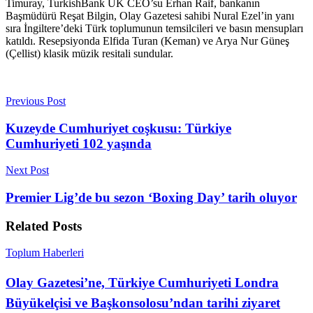
Timuray, TurkishBank UK CEO’su Erhan Raif, bankanın
Başmüdürü Reşat Bilgin, Olay Gazetesi sahibi Nural Ezel’in yanı
sıra İngiltere’deki Türk toplumunun temsilcileri ve basın mensupları
katıldı. Resepsiyonda Elfida Turan (Keman) ve Arya Nur Güneş
(Çellist) klasik müzik resitali sundular.
Previous Post
Kuzeyde Cumhuriyet coşkusu: Türkiye
Cumhuriyeti 102 yaşında
Next Post
Premier Lig’de bu sezon ‘Boxing Day’ tarih oluyor
Related
Posts
Toplum Haberleri
Olay Gazetesi’ne, Türkiye Cumhuriyeti Londra
Büyükelçisi ve Başkonsolosu’ndan tarihi ziyaret