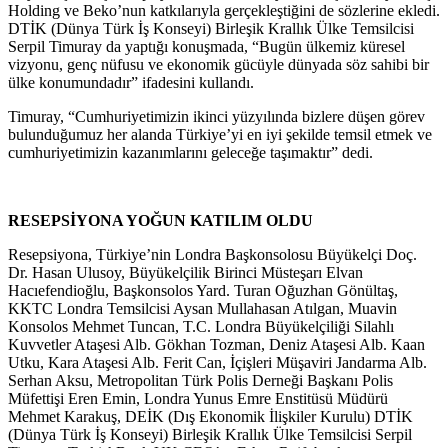
Holding ve Beko’nun katkılarıyla gerçekleştiğini de sözlerine ekledi.
DTİK (Dünya Türk İş Konseyi) Birleşik Krallık Ülke Temsilcisi
Serpil Timuray da yaptığı konuşmada, “Bugün ülkemiz küresel
vizyonu, genç nüfusu ve ekonomik gücüyle dünyada söz sahibi bir
ülke konumundadır” ifadesini kullandı.
Timuray, “Cumhuriyetimizin ikinci yüzyılında bizlere düşen görev
bulunduğumuz her alanda Türkiye’yi en iyi şekilde temsil etmek ve
cumhuriyetimizin kazanımlarını geleceğe taşımaktır” dedi.
RESEPSİYONA YOĞUN KATILIM OLDU
Resepsiyona, Türkiye’nin Londra Başkonsolosu Büyükelçi Doç.
Dr. Hasan Ulusoy, Büyükelçilik Birinci Müsteşarı Elvan
Hacıefendioğlu, Başkonsolos Yard. Turan Oğuzhan Gönültaş,
KKTC Londra Temsilcisi Aysan Mullahasan Atılgan, Muavin
Konsolos Mehmet Tuncan, T.C. Londra Büyükelçiliği Silahlı
Kuvvetler Ataşesi Alb. Gökhan Tozman, Deniz Ataşesi Alb. Kaan
Utku, Kara Ataşesi Alb. Ferit Can, İçişleri Müşaviri Jandarma Alb.
Serhan Aksu, Metropolitan Türk Polis Derneği Başkanı Polis
Müfettişi Eren Emin, Londra Yunus Emre Enstitüsü Müdürü
Mehmet Karakuş, DEİK (Dış Ekonomik İlişkiler Kurulu) DTİK
(Dünya Türk İş Konseyi) Birleşik Krallık Ülke Temsilcisi Serpil