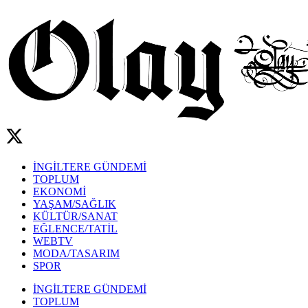
İNGİLTERE GÜNDEMİ
TOPLUM
EKONOMİ
YAŞAM/SAĞLIK
KÜLTÜR/SANAT
EĞLENCE/TATİL
WEBTV
MODA/TASARIM
SPOR
İNGİLTERE GÜNDEMİ
TOPLUM