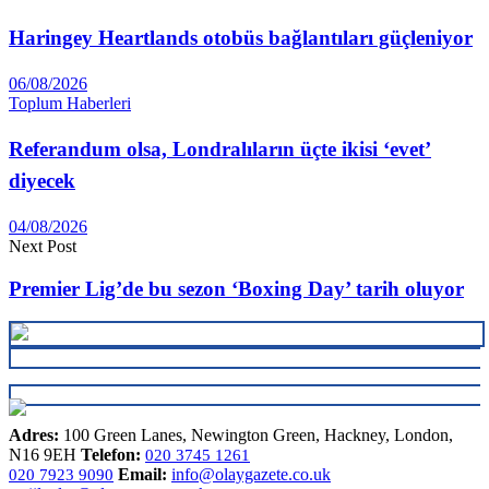
Haringey Heartlands otobüs bağlantıları güçleniyor
06/08/2026
Toplum Haberleri
Referandum olsa, Londralıların üçte ikisi ‘evet’
diyecek
04/08/2026
Next Post
Premier Lig’de bu sezon ‘Boxing Day’ tarih oluyor
Adres:
100 Green Lanes, Newington Green, Hackney, London,
N16 9EH
Telefon:
020 3745 1261
Email:
info@olaygazete.co.uk
020 7923 9090