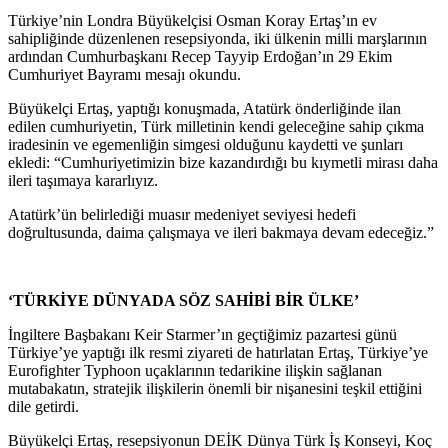
Türkiye’nin Londra Büyükelçisi Osman Koray Ertaş’ın ev
sahipliğinde düzenlenen resepsiyonda, iki ülkenin milli marşlarının
ardından Cumhurbaşkanı Recep Tayyip Erdoğan’ın 29 Ekim
Cumhuriyet Bayramı mesajı okundu.
Büyükelçi Ertaş, yaptığı konuşmada, Atatürk önderliğinde ilan
edilen cumhuriyetin, Türk milletinin kendi geleceğine sahip çıkma
iradesinin ve egemenliğin simgesi olduğunu kaydetti ve şunları
ekledi: “Cumhuriyetimizin bize kazandırdığı bu kıymetli mirası daha
ileri taşımaya kararlıyız.
Atatürk’ün belirlediği muasır medeniyet seviyesi hedefi
doğrultusunda, daima çalışmaya ve ileri bakmaya devam edeceğiz.”
‘TÜRKİYE DÜNYADA SÖZ SAHİBİ BİR ÜLKE’
İngiltere Başbakanı Keir Starmer’ın geçtiğimiz pazartesi günü
Türkiye’ye yaptığı ilk resmi ziyareti de hatırlatan Ertaş, Türkiye’ye
Eurofighter Typhoon uçaklarının tedarikine ilişkin sağlanan
mutabakatın, stratejik ilişkilerin önemli bir nişanesini teşkil ettiğini
dile getirdi.
Büyükelçi Ertaş, resepsiyonun DEİK Dünya Türk İş Konseyi, Koç