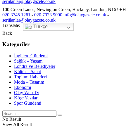
seriilanlar@olaygazete.co.uk
100 Green Lanes, Newington Green, Hackney, London, N16 9EH
020 3745 1261
-
020 7923 9090
info@olaygazete.co.uk
-
seriilanlar@olaygazete.co.uk
Translate:
Türkçe
Back
Kategoriler
İngiltere Gündemi
Sağlık – Yaşam
Londra ve Belediyeler
Kültür – Sanat
Toplum Haberleri
Moda – Tasarım
Ekonomi
Olay Web Tv
Köşe Yazıları
Spor Gündemi
No Result
View All Result