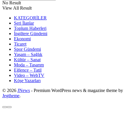
No Result
View All Result
KATEGORİLER
Seri İlanlar
Toplum Haberleri
İngiltere Gündemi
Ekonomi
Ticaret
Spor Gündemi
Yaşam – Sağlık
Kültür – Sanat
Moda – Tasarım
Eğlence – Tatil
Video – WebTV
Köşe Yazarları
© 2026
JNews
- Premium WordPress news & magazine theme by
Jegtheme
.