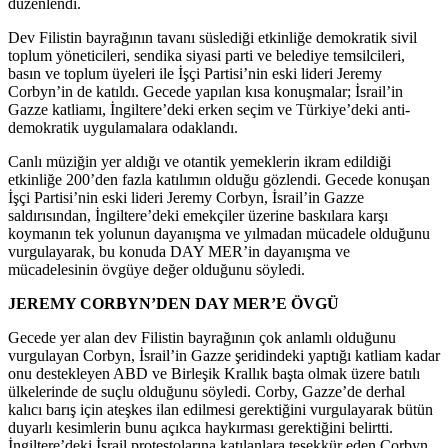
düzenlendi.
Dev Filistin bayrağının tavanı süslediği etkinliğe demokratik sivil
toplum yöneticileri, sendika siyasi parti ve belediye temsilcileri,
basın ve toplum üyeleri ile İşçi Partisi’nin eski lideri Jeremy
Corbyn’in de katıldı. Gecede yapılan kısa konuşmalar; İsrail’in
Gazze katliamı, İngiltere’deki erken seçim ve Türkiye’deki anti-
demokratik uygulamalara odaklandı.
Canlı müziğin yer aldığı ve otantik yemeklerin ikram edildiği
etkinliğe 200’den fazla katılımın olduğu gözlendi. Gecede konuşan
İşçi Partisi’nin eski lideri Jeremy Corbyn, İsrail’in Gazze
saldırısından, İngiltere’deki emekçiler üzerine baskılara karşı
koymanın tek yolunun dayanışma ve yılmadan mücadele olduğunu
vurgulayarak, bu konuda DAY MER’in dayanışma ve
mücadelesinin övgüye değer olduğunu söyledi.
JEREMY CORBYN’DEN DAY MER’E ÖVGÜ
Gecede yer alan dev Filistin bayrağının çok anlamlı olduğunu
vurgulayan Corbyn, İsrail’in Gazze şeridindeki yaptığı katliam kadar
onu destekleyen ABD ve Birleşik Krallık başta olmak üzere batılı
ülkelerinde de suçlu olduğunu söyledi. Corby, Gazze’de derhal
kalıcı barış için ateşkes ilan edilmesi gerektiğini vurgulayarak bütün
duyarlı kesimlerin bunu açıkca haykırması gerektiğini belirtti.
İngiltere’deki İsrail protestolarına katılanlara teşekkür eden Corbyn,