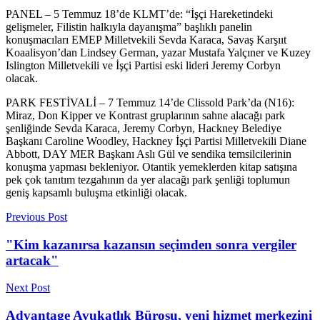
PANEL – 5 Temmuz 18’de KLMT’de: “İşçi Hareketindeki
gelişmeler, Filistin halkıyla dayanışma” başlıklı panelin
konuşmacıları EMEP Milletvekili Sevda Karaca, Savaş Karşııt
Koaalisyon’dan Lindsey German, yazar Mustafa Yalçıner ve Kuzey
Islington Milletvekili ve İşçi Partisi eski lideri Jeremy Corbyn
olacak.
PARK FESTİVALİ – 7 Temmuz 14’de Clissold Park’da (N16):
Miraz, Don Kipper ve Kontrast gruplarının sahne alacağı park
şenliğinde Sevda Karaca, Jeremy Corbyn, Hackney Belediye
Başkanı Caroline Woodley, Hackney İşçi Partisi Milletvekili Diane
Abbott, DAY MER Başkanı Aslı Gül ve sendika temsilcilerinin
konuşma yapması bekleniyor. Otantik yemeklerden kitap satışına
pek çok tanıtım tezgahının da yer alacağı park şenliği toplumun
geniş kapsamlı buluşma etkinliği olacak.
Previous Post
"Kim kazanırsa kazansın seçimden sonra vergiler
artacak"
Next Post
Advantage Avukatlık Bürosu, yeni hizmet merkezini