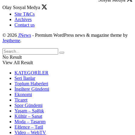
Olay Sosyal Medya
Site T&Cs
Archives
Contact us
© 2026
JNews
- Premium WordPress news & magazine theme by
Jegtheme
.
No Result
View All Result
KATEGORİLER
Seri İlanlar
Toplum Haberleri
İngiltere Gündemi
Ekonomi
Ticaret
Spor Gündemi
Yaşam – Sağlık
Kültür – Sanat
Moda – Tasarım
Eğlence – Tatil
Video – WebTV