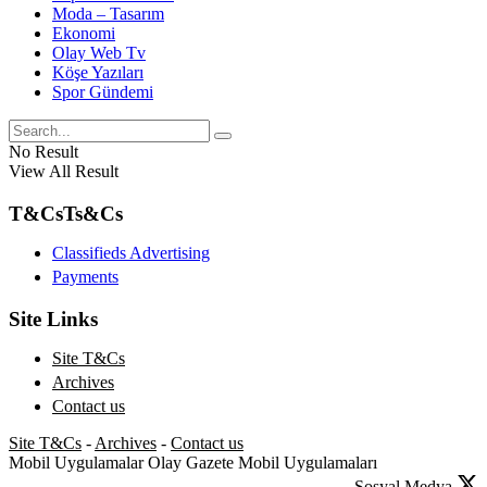
Moda – Tasarım
Ekonomi
Olay Web Tv
Köşe Yazıları
Spor Gündemi
No Result
View All Result
T&Cs
Ts&Cs
Classifieds Advertising
Payments
Site Links
Site T&Cs
Archives
Contact us
Site T&Cs
-
Archives
-
Contact us
Mobil Uygulamalar
Olay Gazete Mobil Uygulamaları
Sosyal Medya