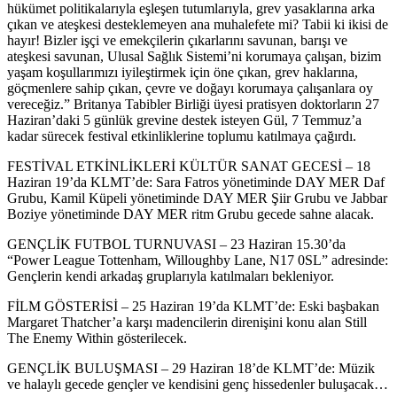
hükümet politikalarıyla eşleşen tutumlarıyla, grev yasaklarına arka
çıkan ve ateşkesi desteklemeyen ana muhalefete mi? Tabii ki ikisi de
hayır! Bizler işçi ve emekçilerin çıkarlarını savunan, barışı ve
ateşkesi savunan, Ulusal Sağlık Sistemi’ni korumaya çalışan, bizim
yaşam koşullarımızı iyileştirmek için öne çıkan, grev haklarına,
göçmenlere sahip çıkan, çevre ve doğayı korumaya çalışanlara oy
vereceğiz.” Britanya Tabibler Birliği üyesi pratisyen doktorların 27
Haziran’daki 5 günlük grevine destek isteyen Gül, 7 Temmuz’a
kadar sürecek festival etkinliklerine toplumu katılmaya çağırdı.
FESTİVAL ETKİNLİKLERİ KÜLTÜR SANAT GECESİ – 18
Haziran 19’da KLMT’de: Sara Fatros yönetiminde DAY MER Daf
Grubu, Kamil Küpeli yönetiminde DAY MER Şiir Grubu ve Jabbar
Boziye yönetiminde DAY MER ritm Grubu gecede sahne alacak.
GENÇLİK FUTBOL TURNUVASI – 23 Haziran 15.30’da
“Power League Tottenham, Willoughby Lane, N17 0SL” adresinde:
Gençlerin kendi arkadaş gruplarıyla katılmaları bekleniyor.
FİLM GÖSTERİSİ – 25 Haziran 19’da KLMT’de: Eski başbakan
Margaret Thatcher’a karşı madencilerin direnişini konu alan Still
The Enemy Within gösterilecek.
GENÇLİK BULUŞMASI – 29 Haziran 18’de KLMT’de: Müzik
ve halaylı gecede gençler ve kendisini genç hissedenler buluşacak…