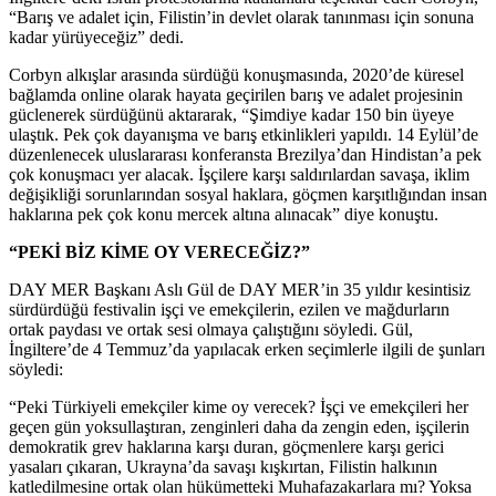
“Barış ve adalet için, Filistin’in devlet olarak tanınması için sonuna
kadar yürüyeceğiz” dedi.
Corbyn alkışlar arasında sürdüğü konuşmasında, 2020’de küresel
bağlamda online olarak hayata geçirilen barış ve adalet projesinin
güclenerek sürdüğünü aktararak, “Şimdiye kadar 150 bin üyeye
ulaştık. Pek çok dayanışma ve barış etkinlikleri yapıldı. 14 Eylül’de
düzenlenecek uluslararası konferansta Brezilya’dan Hindistan’a pek
çok konuşmacı yer alacak. İşçilere karşı saldırılardan savaşa, iklim
değişikliği sorunlarından sosyal haklara, göçmen karşıtlığından insan
haklarına pek çok konu mercek altına alınacak” diye konuştu.
“PEKİ BİZ KİME OY VERECEĞİZ?”
DAY MER Başkanı Aslı Gül de DAY MER’in 35 yıldır kesintisiz
sürdürdüğü festivalin işçi ve emekçilerin, ezilen ve mağdurların
ortak paydası ve ortak sesi olmaya çalıştığını söyledi. Gül,
İngiltere’de 4 Temmuz’da yapılacak erken seçimlerle ilgili de şunları
söyledi:
“Peki Türkiyeli emekçiler kime oy verecek? İşçi ve emekçileri her
geçen gün yoksullaştıran, zenginleri daha da zengin eden, işçilerin
demokratik grev haklarına karşı duran, göçmenlere karşı gerici
yasaları çıkaran, Ukrayna’da savaşı kışkırtan, Filistin halkının
katledilmesine ortak olan hükümetteki Muhafazakarlara mı? Yoksa