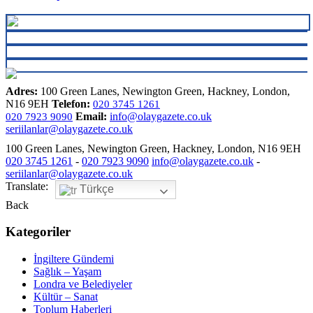
Adres:
100 Green Lanes, Newington Green, Hackney, London,
N16 9EH
Telefon:
020 3745 1261
Email:
info@olaygazete.co.uk
020 7923 9090
seriilanlar@olaygazete.co.uk
100 Green Lanes, Newington Green, Hackney, London, N16 9EH
020 3745 1261
-
020 7923 9090
info@olaygazete.co.uk
-
seriilanlar@olaygazete.co.uk
Translate:
Türkçe
Back
Kategoriler
İngiltere Gündemi
Sağlık – Yaşam
Londra ve Belediyeler
Kültür – Sanat
Toplum Haberleri