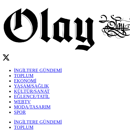
İNGİLTERE GÜNDEMİ
TOPLUM
EKONOMİ
YAŞAM/SAĞLIK
KÜLTÜR/SANAT
EĞLENCE/TATİL
WEBTV
MODA/TASARIM
SPOR
İNGİLTERE GÜNDEMİ
TOPLUM