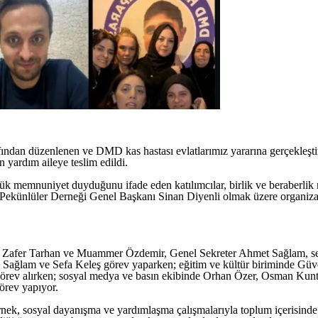
afından düzenlenen ve DMD kas hastası evlatlarımız yararına gerçekleşt
 yardım aileye teslim edildi.
k memnuniyet duyduğunu ifade eden katılımcılar, birlik ve beraberlik m
 Pekünlüler Derneği Genel Başkanı Sinan Diyenli olmak üzere organiza
ı Zafer Tarhan ve Muammer Özdemir, Genel Sekreter Ahmet Sağlam, s
ah Sağlam ve Sefa Keleş görev yaparken; eğitim ve kültür biriminde 
rev alırken; sosyal medya ve basın ekibinde Orhan Özer, Osman Kunt v
rev yapıyor.
dernek, sosyal dayanışma ve yardımlaşma çalışmalarıyla toplum içerisind