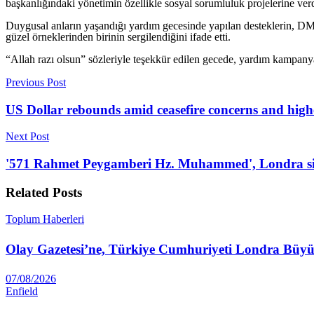
başkanlığındaki yönetimin özellikle sosyal sorumluluk projelerine v
Duygusal anların yaşandığı yardım gecesinde yapılan desteklerin, DMD
güzel örneklerinden birinin sergilendiğini ifade etti.
“Allah razı olsun” sözleriyle teşekkür edilen gecede, yardım kampanyas
Previous Post
US Dollar rebounds amid ceasefire concerns and highe
Next Post
'571 Rahmet Peygamberi Hz. Muhammed', Londra s
Related
Posts
Toplum Haberleri
Olay Gazetesi’ne, Türkiye Cumhuriyeti Londra Büyüke
07/08/2026
Enfield