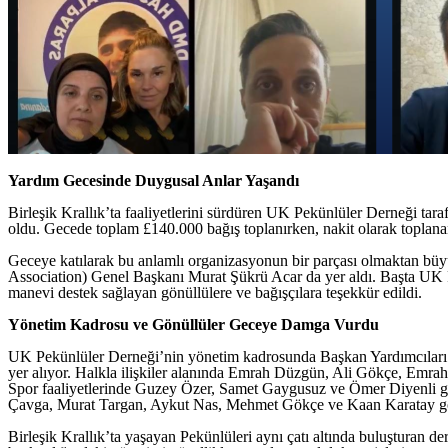
Yardım Gecesinde Duygusal Anlar Yaşandı
Birleşik Krallık’ta faaliyetlerini sürdüren UK Pekünlüler Derneği tar
oldu. Gecede toplam £140.000 bağış toplanırken, nakit olarak toplanan
Geceye katılarak bu anlamlı organizasyonun bir parçası olmaktan büyü
Association) Genel Başkanı Murat Şükrü Acar da yer aldı. Başta UK
manevi destek sağlayan gönüllülere ve bağışçılara teşekkür edildi.
Yönetim Kadrosu ve Gönüllüler Geceye Damga Vurdu
UK Pekünlüler Derneği’nin yönetim kadrosunda Başkan Yardımcılar
yer alıyor. Halkla ilişkiler alanında Emrah Düzgün, Ali Gökçe, Emr
Spor faaliyetlerinde Guzey Özer, Samet Gaygusuz ve Ömer Diyenli gö
Çavga, Murat Targan, Aykut Nas, Mehmet Gökçe ve Kaan Karatay gö
Birleşik Krallık’ta yaşayan Pekünlüleri aynı çatı altında buluşturan 