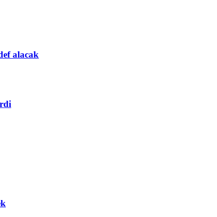
def alacak
rdi
ek