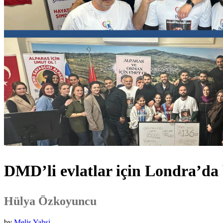
DMD’li evlatlar için Londra’d
Hülya Özkoyuncu
by
Melis Yahsi