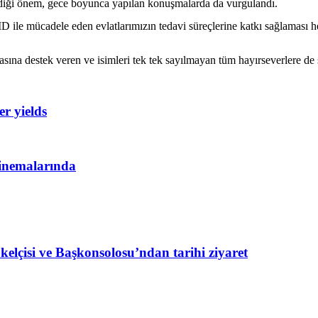
erdiği önem, gece boyunca yapılan konuşmalarda da vurgulandı.
 ile mücadele eden evlatlarımızın tedavi süreçlerine katkı sağlaması 
ına destek veren ve isimleri tek tek sayılmayan tüm hayırseverlere de şü
r yields
inemalarında
lçisi ve Başkonsolosu’ndan tarihi ziyaret