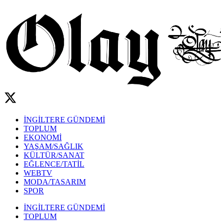
İNGİLTERE GÜNDEMİ
TOPLUM
EKONOMİ
YAŞAM/SAĞLIK
KÜLTÜR/SANAT
EĞLENCE/TATİL
WEBTV
MODA/TASARIM
SPOR
İNGİLTERE GÜNDEMİ
TOPLUM