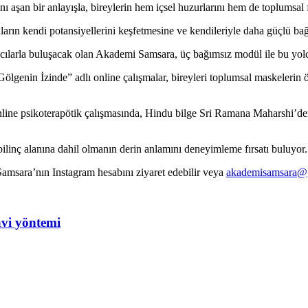
ı aşan bir anlayışla, bireylerin hem içsel huzurlarını hem de toplumsal f
ların kendi potansiyellerini keşfetmesine ve kendileriyle daha güçlü ba
ımcılarla buluşacak olan Akademi Samsara, üç bağımsız modül ile bu yol
nin İzinde” adlı online çalışmalar, bireyleri toplumsal maskelerin öte
ne psikoterapötik çalışmasında, Hindu bilge Sri Ramana Maharshi’den i
 bilinç alanına dahil olmanın derin anlamını deneyimleme fırsatı buluyor.
 Samsara’nın Instagram hesabını ziyaret edebilir veya
akademisamsara@
avi yöntemi