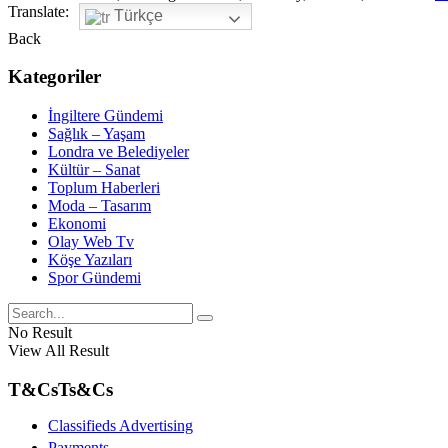
Translate:
Türkçe
Back
Kategoriler
İngiltere Gündemi
Sağlık – Yaşam
Londra ve Belediyeler
Kültür – Sanat
Toplum Haberleri
Moda – Tasarım
Ekonomi
Olay Web Tv
Köşe Yazıları
Spor Gündemi
No Result
View All Result
T&Cs
Ts&Cs
Classifieds Advertising
Payments