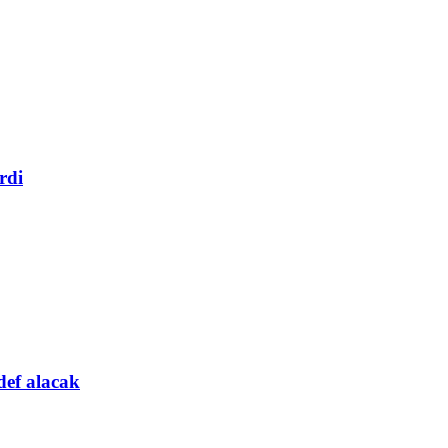
rdi
def alacak