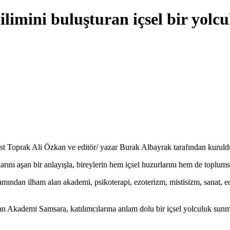
ilimini buluşturan içsel bir yolc
t Toprak Ali Özkan ve editör/ yazar Burak Albayrak tarafından kuruld
rını aşan bir anlayışla, bireylerin hem içsel huzurlarını hem de toplumsa
dan ilham alan akademi, psikoterapi, ezoterizm, mistisizm, sanat, edeb
an Akademi Samsara, katılımcılarına anlam dolu bir içsel yolculuk sunm