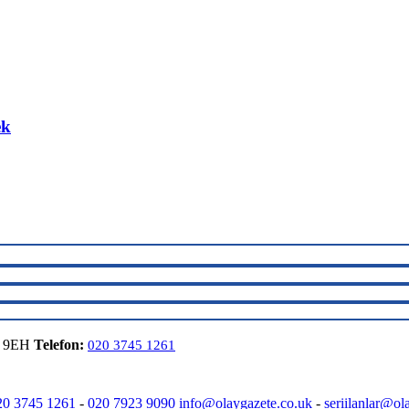
ek
6 9EH
Telefon:
020 3745 1261
20 3745 1261
-
020 7923 9090
info@olaygazete.co.uk
-
seriilanlar@ol