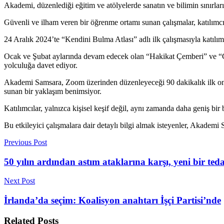
Akademi, düzenlediği eğitim ve atölyelerde sanatın ve bilimin sınırların
Güvenli ve ilham veren bir öğrenme ortamı sunan çalışmalar, katılımcı
24 Aralık 2024’te “Kendini Bulma Atlası” adlı ilk çalışmasıyla katıl
Ocak ve Şubat aylarında devam edecek olan “Hakikat Çemberi” ve “Gölge
yolculuğa davet ediyor.
Akademi Samsara, Zoom üzerinden düzenleyeceği 90 dakikalık ilk onli
sunan bir yaklaşım benimsiyor.
Katılımcılar, yalnızca kişisel keşif değil, aynı zamanda daha geniş bir
Bu etkileyici çalışmalara dair detaylı bilgi almak isteyenler, Akademi
Previous Post
50 yılın ardından astım ataklarına karşı, yeni bir ted
Next Post
İrlanda’da seçim: Koalisyon anahtarı İşçi Partisi’nde
Related
Posts