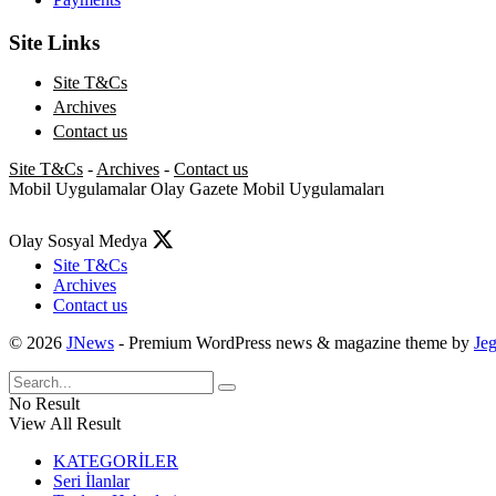
Site Links
Site T&Cs
Archives
Contact us
Site T&Cs
-
Archives
-
Contact us
Mobil Uygulamalar
Olay Gazete Mobil Uygulamaları
Olay Sosyal Medya
Site T&Cs
Archives
Contact us
© 2026
JNews
- Premium WordPress news & magazine theme by
Je
No Result
View All Result
KATEGORİLER
Seri İlanlar