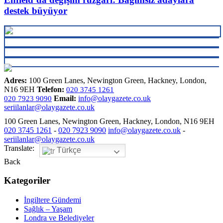
destek büyüyor
Adres:
100 Green Lanes, Newington Green, Hackney, London,
N16 9EH
Telefon:
020 3745 1261
Email:
info@olaygazete.co.uk
020 7923 9090
seriilanlar@olaygazete.co.uk
100 Green Lanes, Newington Green, Hackney, London, N16 9EH
020 3745 1261
-
020 7923 9090
info@olaygazete.co.uk
-
seriilanlar@olaygazete.co.uk
Translate:
Türkçe
Back
Kategoriler
İngiltere Gündemi
Sağlık – Yaşam
Londra ve Belediyeler