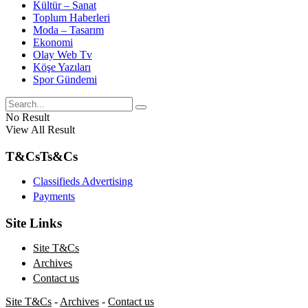
Kültür – Sanat
Toplum Haberleri
Moda – Tasarım
Ekonomi
Olay Web Tv
Köşe Yazıları
Spor Gündemi
No Result
View All Result
T&Cs
Ts&Cs
Classifieds Advertising
Payments
Site Links
Site T&Cs
Archives
Contact us
Site T&Cs
-
Archives
-
Contact us