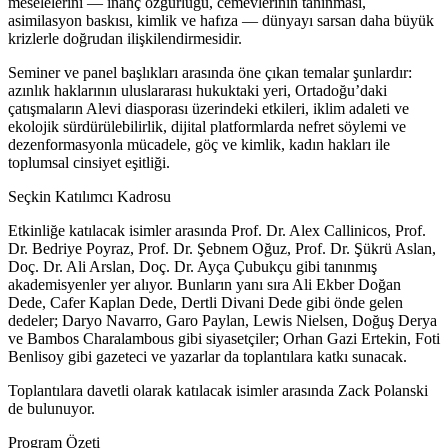
meselelerini — inanç özgürlüğü, cemevlerinin tanınması,
asimilasyon baskısı, kimlik ve hafıza — dünyayı sarsan daha büyük
krizlerle doğrudan ilişkilendirmesidir.
Seminer ve panel başlıkları arasında öne çıkan temalar şunlardır:
azınlık haklarının uluslararası hukuktaki yeri, Ortadoğu’daki
çatışmaların Alevi diasporası üzerindeki etkileri, iklim adaleti ve
ekolojik sürdürülebilirlik, dijital platformlarda nefret söylemi ve
dezenformasyonla mücadele, göç ve kimlik, kadın hakları ile
toplumsal cinsiyet eşitliği.
Seçkin Katılımcı Kadrosu
Etkinliğe katılacak isimler arasında Prof. Dr. Alex Callinicos, Prof.
Dr. Bedriye Poyraz, Prof. Dr. Şebnem Oğuz, Prof. Dr. Şükrü Aslan,
Doç. Dr. Ali Arslan, Doç. Dr. Ayça Çubukçu gibi tanınmış
akademisyenler yer alıyor. Bunların yanı sıra Ali Ekber Doğan
Dede, Cafer Kaplan Dede, Dertli Divani Dede gibi önde gelen
dedeler; Daryo Navarro, Garo Paylan, Lewis Nielsen, Doğuş Derya
ve Bambos Charalambous gibi siyasetçiler; Orhan Gazi Ertekin, Foti
Benlisoy gibi gazeteci ve yazarlar da toplantılara katkı sunacak.
Toplantılara davetli olarak katılacak isimler arasında Zack Polanski
de bulunuyor.
Program Özeti