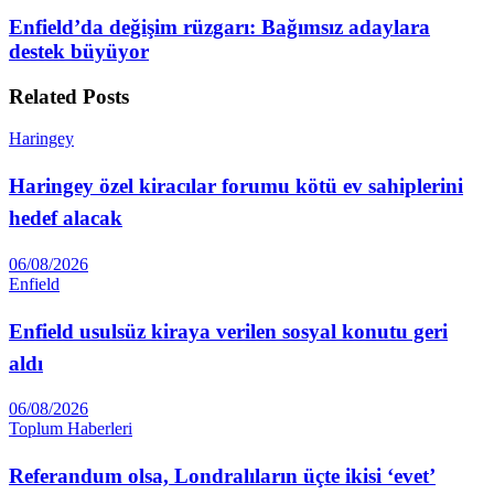
Enfield’da değişim rüzgarı: Bağımsız adaylara
destek büyüyor
Related
Posts
Haringey
Haringey özel kiracılar forumu kötü ev sahiplerini
hedef alacak
06/08/2026
Enfield
Enfield usulsüz kiraya verilen sosyal konutu geri
aldı
06/08/2026
Toplum Haberleri
Referandum olsa, Londralıların üçte ikisi ‘evet’