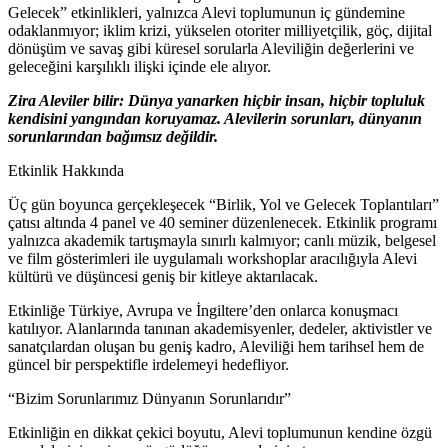
Gelecek” etkinlikleri, yalnızca Alevi toplumunun iç gündemine
odaklanmıyor; iklim krizi, yükselen otoriter milliyetçilik, göç, dijital
dönüşüm ve savaş gibi küresel sorularla Aleviliğin değerlerini ve
geleceğini karşılıklı ilişki içinde ele alıyor.
Zira Aleviler bilir: Dünya yanarken hiçbir insan, hiçbir topluluk
kendisini yangından koruyamaz. Alevilerin sorunları, dünyanın
sorunlarından bağımsız değildir.
Etkinlik Hakkında
Üç gün boyunca gerçekleşecek “Birlik, Yol ve Gelecek Toplantıları”
çatısı altında 4 panel ve 40 seminer düzenlenecek. Etkinlik programı
yalnızca akademik tartışmayla sınırlı kalmıyor; canlı müzik, belgesel
ve film gösterimleri ile uygulamalı workshoplar aracılığıyla Alevi
kültürü ve düşüncesi geniş bir kitleye aktarılacak.
Etkinliğe Türkiye, Avrupa ve İngiltere’den onlarca konuşmacı
katılıyor. Alanlarında tanınan akademisyenler, dedeler, aktivistler ve
sanatçılardan oluşan bu geniş kadro, Aleviliği hem tarihsel hem de
güncel bir perspektifle irdelemeyi hedefliyor.
“Bizim Sorunlarımız Dünyanın Sorunlarıdır”
Etkinliğin en dikkat çekici boyutu, Alevi toplumunun kendine özgü