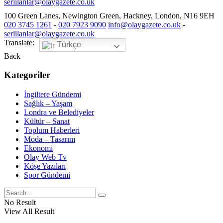
seriilanlar@olaygazete.co.uk
100 Green Lanes, Newington Green, Hackney, London, N16 9EH
020 3745 1261
-
020 7923 9090
info@olaygazete.co.uk
-
seriilanlar@olaygazete.co.uk
Translate:
Türkçe
Back
Kategoriler
İngiltere Gündemi
Sağlık – Yaşam
Londra ve Belediyeler
Kültür – Sanat
Toplum Haberleri
Moda – Tasarım
Ekonomi
Olay Web Tv
Köşe Yazıları
Spor Gündemi
No Result
View All Result