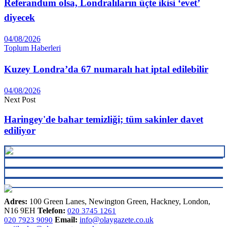
Referandum olsa, Londralıların üçte ikisi ‘evet’
diyecek
04/08/2026
Toplum Haberleri
Kuzey Londra’da 67 numaralı hat iptal edilebilir
04/08/2026
Next Post
Haringey'de bahar temizliği; tüm sakinler davet
ediliyor
Adres:
100 Green Lanes, Newington Green, Hackney, London,
N16 9EH
Telefon:
020 3745 1261
Email:
info@olaygazete.co.uk
020 7923 9090