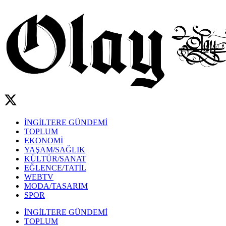
İNGİLTERE GÜNDEMİ
TOPLUM
EKONOMİ
YAŞAM/SAĞLIK
KÜLTÜR/SANAT
EĞLENCE/TATİL
WEBTV
MODA/TASARIM
SPOR
İNGİLTERE GÜNDEMİ
TOPLUM