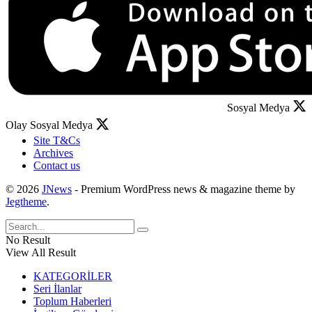
Sosyal Medya
Olay Sosyal Medya
Site T&Cs
Archives
Contact us
© 2026
JNews
- Premium WordPress news & magazine theme by
Jegtheme
.
No Result
View All Result
KATEGORİLER
Seri İlanlar
Toplum Haberleri