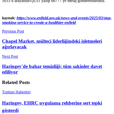
5033’ü arayabilir/QUIT yazıp 66777’ye mesaj gönderebilirsiniz.
kaynak:
https://www.enfield.gov.uk/news-and-events/2025/03/stop-
smoking-service-to-create-a-healthier-enfield
Previous Post
Chapel Market, mülteci liderliğindeki işletmeleri
ağırlayacak
Next Post
Haringey'de bahar temizliği; tüm sakinler davet
ediliyor
Related
Posts
Toplum Haberleri
Haringey, EHRC uygulama rehberine sert tepki
gösterdi