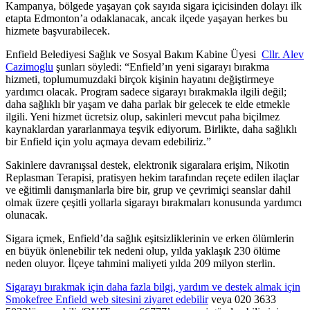
Kampanya, bölgede yaşayan çok sayıda sigara içicisinden dolayı ilk
etapta Edmonton’a odaklanacak, ancak ilçede yaşayan herkes bu
hizmete başvurabilecek.
Enfield Belediyesi Sağlık ve Sosyal Bakım Kabine Üyesi
Cllr. Alev
Cazimoglu
şunları söyledi: “Enfield’ın yeni sigarayı bırakma
hizmeti, toplumumuzdaki birçok kişinin hayatını değiştirmeye
yardımcı olacak. Program sadece sigarayı bırakmakla ilgili değil;
daha sağlıklı bir yaşam ve daha parlak bir gelecek te elde etmekle
ilgili. Yeni hizmet ücretsiz olup, sakinleri mevcut paha biçilmez
kaynaklardan yararlanmaya teşvik ediyorum. Birlikte, daha sağlıklı
bir Enfield için yolu açmaya devam edebiliriz.”
Sakinlere davranışsal destek, elektronik sigaralara erişim, Nikotin
Replasman Terapisi, pratisyen hekim tarafından reçete edilen ilaçlar
ve eğitimli danışmanlarla bire bir, grup ve çevrimiçi seanslar dahil
olmak üzere çeşitli yollarla sigarayı bırakmaları konusunda yardımcı
olunacak.
Sigara içmek, Enfield’da sağlık eşitsizliklerinin ve erken ölümlerin
en büyük önlenebilir tek nedeni olup, yılda yaklaşık 230 ölüme
neden oluyor. İlçeye tahmini maliyeti yılda 209 milyon sterlin.
Sigarayı bırakmak için daha fazla bilgi, yardım ve destek almak için
Smokefree Enfield web sitesini ziyaret edebilir
veya 020 3633