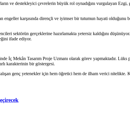
arın ve destekleyici çevrelerin büyük rol oynadığını vurgulayan Ezgi, g
 engeller karşısında dirençli ve iyimser bir tutumun hayati olduğunu bel
encileri sektörün gerçeklerine hazırlamakta yetersiz kaldığını düşünüyo
ğini ifade ediyor.
sinde İç Mekân Tasarım Proje Uzmanı olarak görev yapmaktadır. Lüks pera
lı karakterinin bir göstergesi.
ışan genç yetenekler için hem öğretici hem de ilham verici nitelikte. K
eçirecek