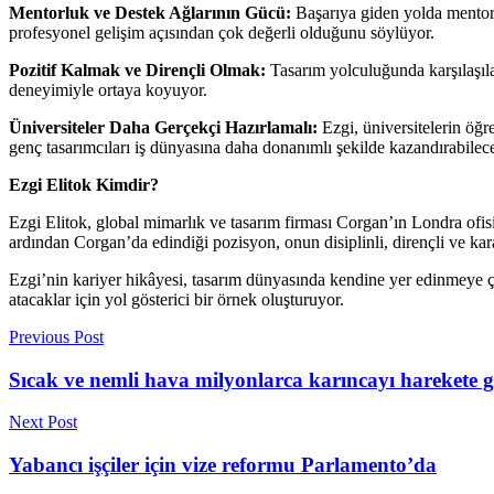
Mentorluk ve Destek Ağlarının Gücü:
Başarıya giden yolda mentorl
profesyonel gelişim açısından çok değerli olduğunu söylüyor.
Pozitif Kalmak ve Dirençli Olmak:
Tasarım yolculuğunda karşılaşılan
deneyimiyle ortaya koyuyor.
Üniversiteler Daha Gerçekçi Hazırlamalı:
Ezgi, üniversitelerin öğr
genç tasarımcıları iş dünyasına daha donanımlı şekilde kazandırabilece
Ezgi Elitok Kimdir?
Ezgi Elitok, global mimarlık ve tasarım firması Corgan’ın Londra ofi
ardından Corgan’da edindiği pozisyon, onun disiplinli, dirençli ve karar
Ezgi’nin kariyer hikâyesi, tasarım dünyasında kendine yer edinmeye çal
atacaklar için yol gösterici bir örnek oluşturuyor.
Previous Post
Sıcak ve nemli hava milyonlarca karıncayı harekete g
Next Post
Yabancı işçiler için vize reformu Parlamento’da