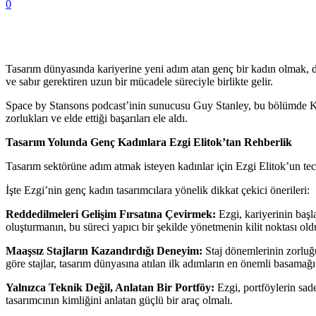
0
Tasarım dünyasında kariyerine yeni adım atan genç bir kadın olmak, dı
ve sabır gerektiren uzun bir mücadele süreciyle birlikte gelir.
Space by Stansons podcast’inin sunucusu Guy Stanley, bu bölümde K
zorlukları ve elde ettiği başarıları ele aldı.
Tasarım Yolunda Genç Kadınlara Ezgi Elitok’tan Rehberlik
Tasarım sektörüne adım atmak isteyen kadınlar için Ezgi Elitok’un tecrü
İşte Ezgi’nin genç kadın tasarımcılara yönelik dikkat çekici önerileri:
Reddedilmeleri Gelişim Fırsatına Çevirmek:
Ezgi, kariyerinin başl
oluşturmanın, bu süreci yapıcı bir şekilde yönetmenin kilit noktası ol
Maaşsız Stajların Kazandırdığı Deneyim:
Staj dönemlerinin zorluğu
göre stajlar, tasarım dünyasına atılan ilk adımların en önemli basamağı
Yalnızca Teknik Değil, Anlatan Bir Portföy:
Ezgi, portföylerin sade
tasarımcının kimliğini anlatan güçlü bir araç olmalı.