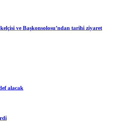
lçisi ve Başkonsolosu’ndan tarihi ziyaret
def alacak
rdi