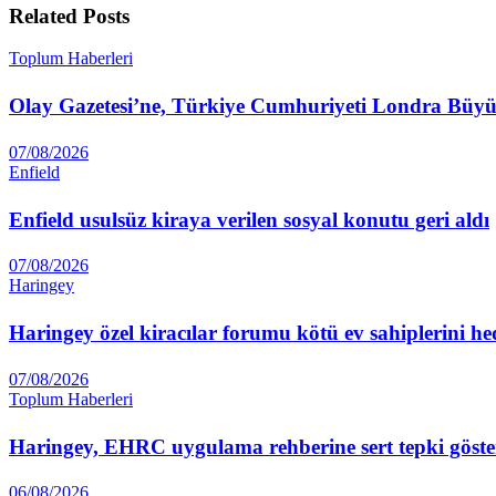
Related
Posts
Toplum Haberleri
Olay Gazetesi’ne, Türkiye Cumhuriyeti Londra Büyüke
07/08/2026
Enfield
Enfield usulsüz kiraya verilen sosyal konutu geri aldı
07/08/2026
Haringey
Haringey özel kiracılar forumu kötü ev sahiplerini he
07/08/2026
Toplum Haberleri
Haringey, EHRC uygulama rehberine sert tepki göste
06/08/2026