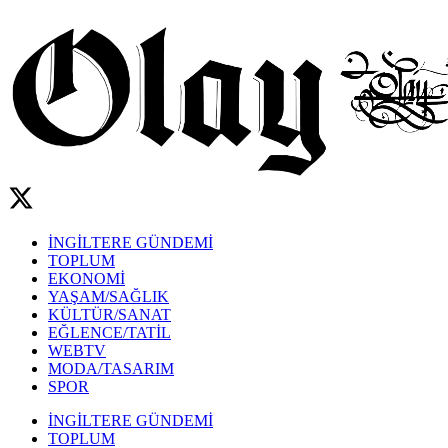
İNGİLTERE GÜNDEMİ
TOPLUM
EKONOMİ
YAŞAM/SAĞLIK
KÜLTÜR/SANAT
EĞLENCE/TATİL
WEBTV
MODA/TASARIM
SPOR
İNGİLTERE GÜNDEMİ
TOPLUM