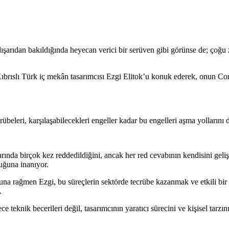
şarıdan bakıldığında heyecan verici bir serüven gibi görünse de; çoğu 
ıbrıslı Türk iç mekân tasarımcısı Ezgi Elitok’u konuk ederek, onun C
beleri, karşılaşabilecekleri engeller kadar bu engelleri aşma yollarını 
arında birçok kez reddedildiğini, ancak her red cevabının kendisini geliş
duğuna inanıyor.
na rağmen Ezgi, bu süreçlerin sektörde tecrübe kazanmak ve etkili bir 
.
ce teknik becerileri değil, tasarımcının yaratıcı sürecini ve kişisel tarzı