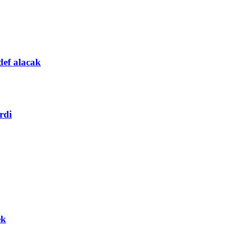
def alacak
rdi
ek