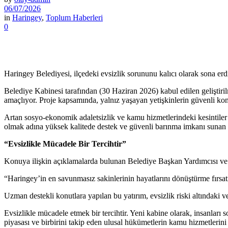
06/07/2026
in
Haringey
,
Toplum Haberleri
0
Haringey Belediyesi, ilçedeki evsizlik sorununu kalıcı olarak sona er
Belediye Kabinesi tarafından (30 Haziran 2026) kabul edilen geliştirilm
amaçlıyor. Proje kapsamında, yalnız yaşayan yetişkinlerin güvenli konu
Artan sosyo-ekonomik adaletsizlik ve kamu hizmetlerindeki kesintiler n
olmak adına yüksek kalitede destek ve güvenli barınma imkanı sunan ö
“Evsizlikle Mücadele Bir Tercihtir”
Konuya ilişkin açıklamalarda bulunan Belediye Başkan Yardımcısı v
“Haringey’in en savunmasız sakinlerinin hayatlarını dönüştürme fırsatı
Uzman destekli konutlara yapılan bu yatırım, evsizlik riski altındaki v
Evsizlikle mücadele etmek bir tercihtir. Yeni kabine olarak, insanları
piyasası ve birbirini takip eden ulusal hükümetlerin kamu hizmetlerini 