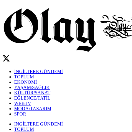
İNGİLTERE GÜNDEMİ
TOPLUM
EKONOMİ
YAŞAM/SAĞLIK
KÜLTÜR/SANAT
EĞLENCE/TATİL
WEBTV
MODA/TASARIM
SPOR
İNGİLTERE GÜNDEMİ
TOPLUM