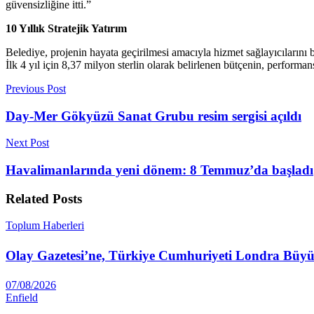
güvensizliğine itti.”
10 Yıllık Stratejik Yatırım
Belediye, projenin hayata geçirilmesi amacıyla hizmet sağlayıcılarını b
İlk 4 yıl için 8,37 milyon sterlin olarak belirlenen bütçenin, perform
Previous Post
Day-Mer Gökyüzü Sanat Grubu resim sergisi açıldı
Next Post
Havalimanlarında yeni dönem: 8 Temmuz’da başladı
Related
Posts
Toplum Haberleri
Olay Gazetesi’ne, Türkiye Cumhuriyeti Londra Büyüke
07/08/2026
Enfield