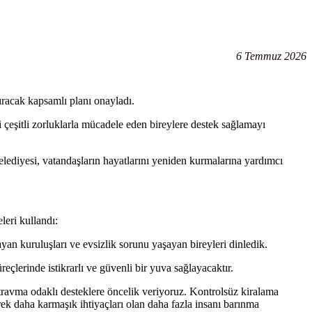
6 Temmuz 2026
ıracak kapsamlı planı onayladı.
i çeşitli zorluklarla mücadele eden bireylere destek sağlamayı
Belediyesi, vatandaşların hayatlarını yeniden kurmalarına yardımcı
eri kullandı:
yan kuruluşları ve evsizlik sorunu yaşayan bireyleri dinledik.
eçlerinde istikrarlı ve güvenli bir yuva sağlayacaktır.
e travma odaklı desteklere öncelik veriyoruz. Kontrolsüz kiralama
erek daha karmaşık ihtiyaçları olan daha fazla insanı barınma