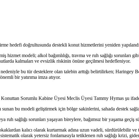
dirme hedefi doğrultusunda destekli konut hizmetlerini yeniden yapıland
iş hizmet modeli; alkol bağımlılığı, travma ve ruh sağlığı sorunları gib
tlarda kalmaları ve evsizlik riskinin önüne geçilmesi hedefleniyor.
edeniyle bu tür desteklere olan talebin arttığı belirtilirken; Haringey 
nemli bir yatırıma imza atıyor.
e Konuttan Sorumlu Kabine Üyesi Meclis Üyesi Tammy Hymas şu ifadel
 sunan bu modeli geliştirmek için bölge sakinlerini, sahada destek sağla
eya ruh sağlığı sorunları yaşayan bireylere, bağımsız bir yaşama geçiş sür
 sokaklardan kalıcı olarak kurtarmak adına uzun vadeli, sürdürülebilir v
sistematik olarak yetersiz fonlamasıyla tetiklenen ruh sağlığı krizi, gid