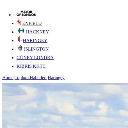
ENFIELD
HACKNEY
HARINGEY
ISLINGTON
GÜNEY LONDRA
KIBRIS KKTC
Home
Toplum Haberleri
Haringey