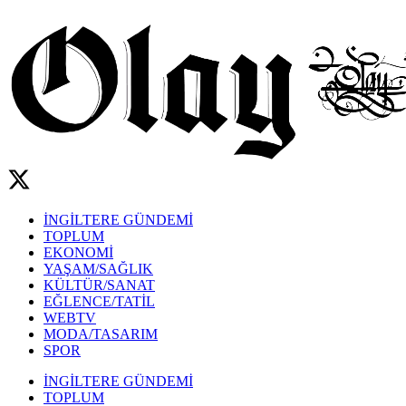
İNGİLTERE GÜNDEMİ
TOPLUM
EKONOMİ
YAŞAM/SAĞLIK
KÜLTÜR/SANAT
EĞLENCE/TATİL
WEBTV
MODA/TASARIM
SPOR
İNGİLTERE GÜNDEMİ
TOPLUM