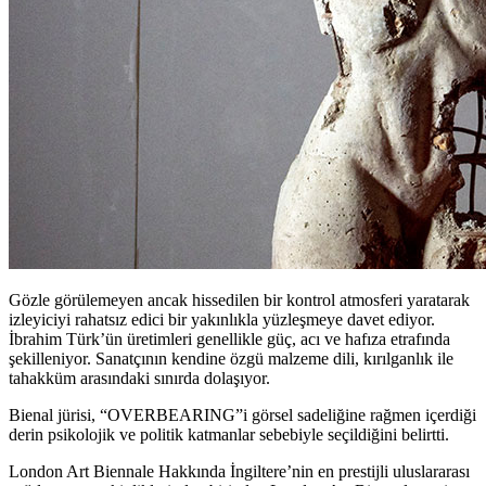
Gözle görülemeyen ancak hissedilen bir kontrol atmosferi yaratarak
izleyiciyi rahatsız edici bir yakınlıkla yüzleşmeye davet ediyor.
İbrahim Türk’ün üretimleri genellikle güç, acı ve hafıza etrafında
şekilleniyor. Sanatçının kendine özgü malzeme dili, kırılganlık ile
tahakküm arasındaki sınırda dolaşıyor.
Bienal jürisi, “OVERBEARING”i görsel sadeliğine rağmen içerdiği
derin psikolojik ve politik katmanlar sebebiyle seçildiğini belirtti.
London Art Biennale Hakkında İngiltere’nin en prestijli uluslararası