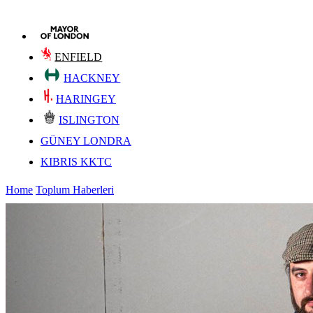
ENFIELD
HACKNEY
HARINGEY
ISLINGTON
GÜNEY LONDRA
KIBRIS KKTC
Home
Toplum Haberleri