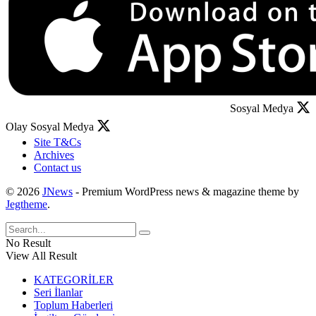
Sosyal Medya
Olay Sosyal Medya
Site T&Cs
Archives
Contact us
© 2026
JNews
- Premium WordPress news & magazine theme by
Jegtheme
.
No Result
View All Result
KATEGORİLER
Seri İlanlar
Toplum Haberleri