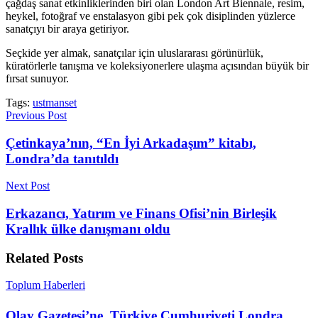
çağdaş sanat etkinliklerinden biri olan London Art Biennale, resim,
heykel, fotoğraf ve enstalasyon gibi pek çok disiplinden yüzlerce
sanatçıyı bir araya getiriyor.
Seçkide yer almak, sanatçılar için uluslararası görünürlük,
küratörlerle tanışma ve koleksiyonerlere ulaşma açısından büyük bir
fırsat sunuyor.
Tags:
ustmanset
Previous Post
Çetinkaya’nın, “En İyi Arkadaşım” kitabı,
Londra’da tanıtıldı
Next Post
Erkazancı, Yatırım ve Finans Ofisi’nin Birleşik
Krallık ülke danışmanı oldu
Related
Posts
Toplum Haberleri
Olay Gazetesi’ne, Türkiye Cumhuriyeti Londra