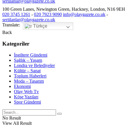
seriilanlar@olaygazete.co.uk
100 Green Lanes, Newington Green, Hackney, London, N16 9EH
020 3745 1261
-
020 7923 9090
info@olaygazete.co.uk
-
seriilanlar@olaygazete.co.uk
Translate:
Türkçe
Back
Kategoriler
İngiltere Gündemi
Sağlık – Yaşam
Londra ve Belediyeler
Kültür – Sanat
Toplum Haberleri
Moda – Tasarım
Ekonomi
Olay Web Tv
Köşe Yazıları
Spor Gündemi
No Result
View All Result