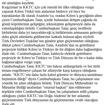
ele alındığını kaydetti.
Kırgızistan’ın KKTC için çok önemli bir ülke olduğuna vurgu
yaparak Kıbrıs Türkü’nün atalarının binlerce yıl önce bu
topraklardan ilk olarak Anadolu’ya, oradan Kıbrıs’a geçtiğinin altını
çizen Cumhurbaşkanı Tatar, içinde bulunulan iletişim çağında da
gönül köprülerinin geliştiğini, teknolojinin gelişmesiyle daha da
yakınlaşıldığını belirtti. Cumhurbaşkanı Tatar, genç nesillerin
birbirlerini daha iyi tanıyabileceği iş birliklerinin artmasının geleceğe
daha güçlü adımlarla gidilmesine katkıda bulunacağını söyledi.
Türk Devletleri Teşkilatı’nın günden güne güçlenmekte olduğuna
dikkat çeken Cumhurbaşkanı Tatar, Anadolu’dan su getirilmesi
projesiyle birlikte Kıbrıs’ın Türkiye ile bir düğüm daha bağlandığını
ifade etti. Cumhurbaşkanı Tatar, kabloyla elektrik getirilmesi
projesiyle de Kıbrıs’ın Türkiye ve Türk Dünyası ile bir o kadar daha
bağlanacağına vurgu yaptı.
Cumhurbaşkanı Tatar, KKTC’nin haksız ambargolarla ve her türlü
teması engellemeye çalışan bir zihniyetle karşı karşıya olduğunu
anlattı. “KKTC’nin daha fazla kabul görmesi ve dünyaya tanıtılması
hepimizin dileği” diyen Cumhurbaşkanı Tatar, bu çalışmaların ona
yönelik bir adım olduğunu belirtti. Türk Dünyası Mühendisler ve
Mimarlar Birliği tarafından “onursal başkan” ilan edilmesine
teşekkür eden Cumhurbaşkanı Tatar, bu çalışmaların milli çalışma
olduğunu çünkü KKTC’nin Doğu Akdeniz’de her anlamda
güçlenmesinin Türk dünyasının da güçlenmesine vesile olacağını
ifade etti.