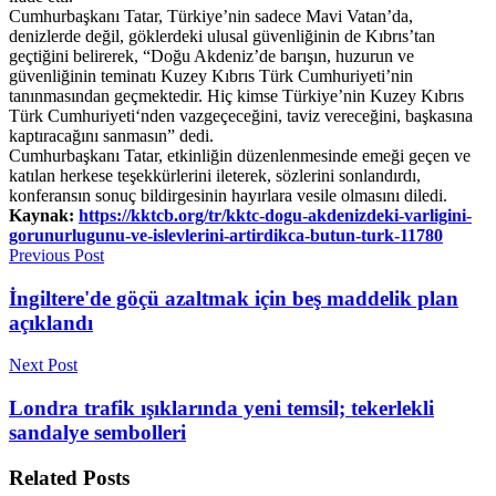
Cumhurbaşkanı Tatar, Türkiye’nin sadece Mavi Vatan’da,
denizlerde değil, göklerdeki ulusal güvenliğinin de Kıbrıs’tan
geçtiğini belirerek, “Doğu Akdeniz’de barışın, huzurun ve
güvenliğinin teminatı Kuzey Kıbrıs Türk Cumhuriyeti’nin
tanınmasından geçmektedir. Hiç kimse Türkiye’nin Kuzey Kıbrıs
Türk Cumhuriyeti‘nden vazgeçeceğini, taviz vereceğini, başkasına
kaptıracağını sanmasın” dedi.
Cumhurbaşkanı Tatar, etkinliğin düzenlenmesinde emeği geçen ve
katılan herkese teşekkürlerini ileterek, sözlerini sonlandırdı,
konferansın sonuç bildirgesinin hayırlara vesile olmasını diledi.
Kaynak:
https://kktcb.org/tr/kktc-dogu-akdenizdeki-varligini-
gorunurlugunu-ve-islevlerini-artirdikca-butun-turk-11780
Previous Post
İngiltere'de göçü azaltmak için beş maddelik plan
açıklandı
Next Post
Londra trafik ışıklarında yeni temsil; tekerlekli
sandalye sembolleri
Related
Posts