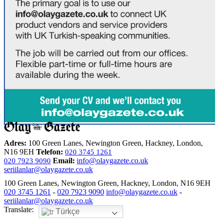
Adres:
100 Green Lanes, Newington Green, Hackney, London,
N16 9EH
Telefon:
020 3745 1261
Email:
info@olaygazete.co.uk
020 7923 9090
seriilanlar@olaygazete.co.uk
100 Green Lanes, Newington Green, Hackney, London, N16 9EH
020 3745 1261
-
020 7923 9090
info@olaygazete.co.uk
-
seriilanlar@olaygazete.co.uk
Translate:
Türkçe