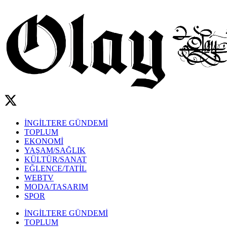
İNGİLTERE GÜNDEMİ
TOPLUM
EKONOMİ
YAŞAM/SAĞLIK
KÜLTÜR/SANAT
EĞLENCE/TATİL
WEBTV
MODA/TASARIM
SPOR
İNGİLTERE GÜNDEMİ
TOPLUM