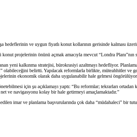
hedeflerinin ve uygun fiyatlı konut kollarının gerisinde kalması üzerin
ni konut projelerinin önünü açmak amacıyla mevcut “Londra Planı”nın sa
an yeni kalkınma stratejisi, bürokrasiyi azaltmayı hedefliyor. Planlam
labileceğini belirtti. Yapılacak reformlarla birlikte, müteahhitler ve gel
ojelerinin ekonomik olarak daha uygulanabilir hale gelmesi öngörülüyor
netebilmesi için şu açıklamayı yaptı: “Bu reformlar; tekrarları ortadan ka
ha net ve navigasyonu kolay bir hale getirmeyi amaçlamaktadır.”
eddedilen imar ve planlama başvurularında çok daha “müdahaleci” bir tut