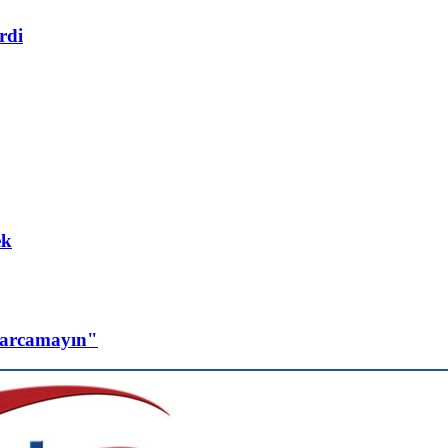
rdi
ek
a harcamayın"