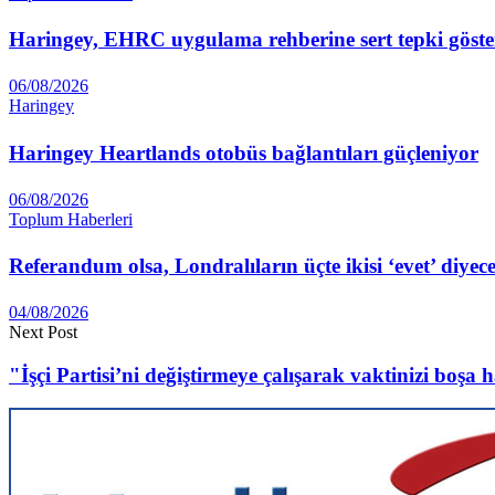
Haringey, EHRC uygulama rehberine sert tepki göste
06/08/2026
Haringey
Haringey Heartlands otobüs bağlantıları güçleniyor
06/08/2026
Toplum Haberleri
Referandum olsa, Londralıların üçte ikisi ‘evet’ diyec
04/08/2026
Next Post
"İşçi Partisi’ni değiştirmeye çalışarak vaktinizi boş