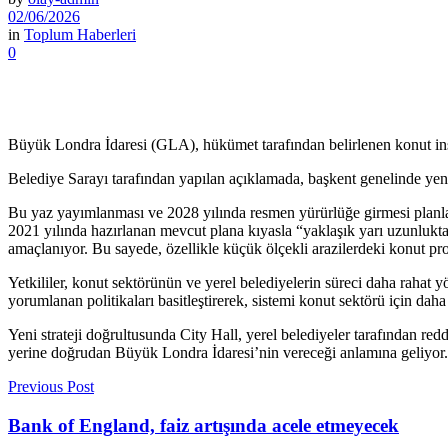
02/06/2026
in
Toplum Haberleri
0
Büyük Londra İdaresi (GLA), hükümet tarafından belirlenen konut inşa 
Belediye Sarayı tarafından yapılan açıklamada, başkent genelinde ye
Bu yaz yayımlanması ve 2028 yılında resmen yürürlüğe girmesi planlan
2021 yılında hazırlanan mevcut plana kıyasla “yaklaşık yarı uzunlukta” o
amaçlanıyor. Bu sayede, özellikle küçük ölçekli arazilerdeki konut pr
Yetkililer, konut sektörünün ve yerel belediyelerin süreci daha rahat yö
yorumlanan politikaları basitleştirerek, sistemi konut sektörü için da
Yeni strateji doğrultusunda City Hall, yerel belediyeler tarafından r
yerine doğrudan Büyük Londra İdaresi’nin vereceği anlamına geliyor.
Previous Post
Bank of England, faiz artışında acele etmeyecek