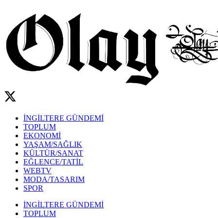
İNGİLTERE GÜNDEMİ
TOPLUM
EKONOMİ
YAŞAM/SAĞLIK
KÜLTÜR/SANAT
EĞLENCE/TATİL
WEBTV
MODA/TASARIM
SPOR
İNGİLTERE GÜNDEMİ
TOPLUM