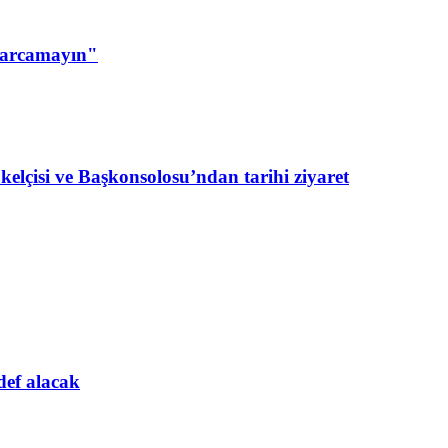
a harcamayın"
lçisi ve Başkonsolosu’ndan tarihi ziyaret
def alacak