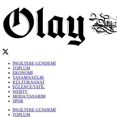
İNGİLTERE GÜNDEMİ
TOPLUM
EKONOMİ
YAŞAM/SAĞLIK
KÜLTÜR/SANAT
EĞLENCE/TATİL
WEBTV
MODA/TASARIM
SPOR
İNGİLTERE GÜNDEMİ
TOPLUM