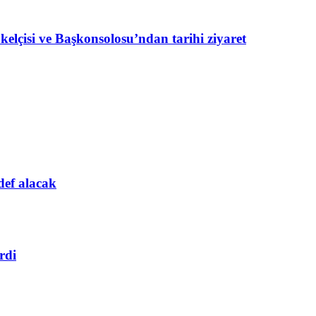
lçisi ve Başkonsolosu’ndan tarihi ziyaret
def alacak
rdi