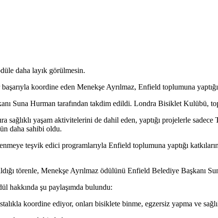
düle daha layık görülmesin.
 başarıyla koordine eden Menekşe Ayrılmaz, Enfield toplumuna yaptığı
nı Suna Hurman tarafından takdim edildi. Londra Bisiklet Kulübü, topl
ra sağlıklı yaşam aktivitelerini de dahil eden, yaptığı projelerle sade
ün daha sahibi oldu.
eslenmeye teşvik edici programlarıyla Enfield toplumuna yaptığı katk
ıldığı törenle, Menekşe Ayrılmaz ödülünü Enfield Belediye Başkanı Su
dül hakkında şu paylaşımda bulundu:
talıkla koordine ediyor, onları bisiklete binme, egzersiz yapma ve sağl