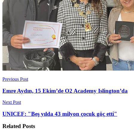
Previous Post
Emre Aydın, 15 Ekim’de O2 Academy Islington’da
Next Post
UNICEF: "Beş yılda 43 milyon çocuk göç etti"
Related
Posts