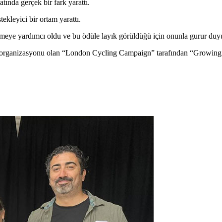
tında gerçek bir fark yarattı.
ekleyici bir ortam yarattı.
tirmeye yardımcı oldu ve bu ödüle layık görüldüğü için onunla gurur du
t organizasyonu olan “London Cycling Campaign” tarafından “Growing C