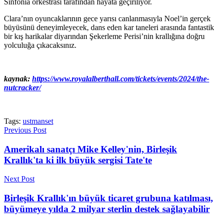
Sinfonia orkestrası tarafından hayata geçiriliyor.
Clara’nın oyuncaklarının gece yarısı canlanmasıyla Noel’in gerçek
büyüsünü deneyimleyecek, dans eden kar taneleri arasında fantastik
bir kış harikalar diyarından Şekerleme Perisi’nin krallığına doğru
yolculuğa çıkacaksınız.
kaynak:
https://www.royalalberthall.com/tickets/events/2024/the-
nutcracker/
Tags:
ustmanset
Previous Post
Amerikalı sanatçı Mike Kelley'nin, Birleşik
Krallık'ta ki ilk büyük sergisi Tate'te
Next Post
Birleşik Krallık'ın büyük ticaret grubuna katılması,
büyümeye yılda 2 milyar sterlin destek sağlayabilir