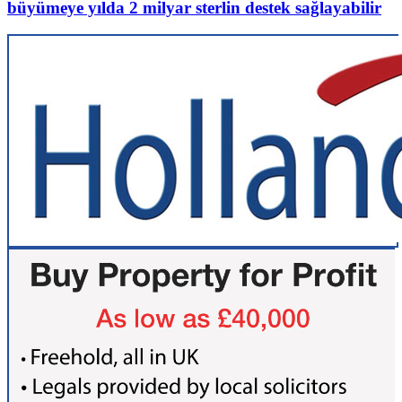
büyümeye yılda 2 milyar sterlin destek sağlayabilir