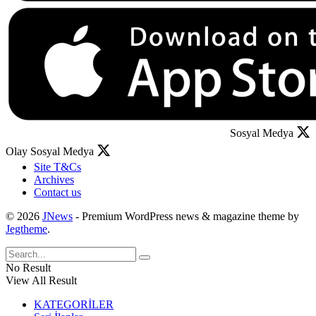
Sosyal Medya
Olay Sosyal Medya
Site T&Cs
Archives
Contact us
© 2026
JNews
- Premium WordPress news & magazine theme by
Jegtheme
.
No Result
View All Result
KATEGORİLER