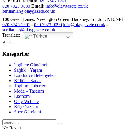
N16 9EH
Telefon:
020 3745 1261
Email:
info@olaygazete.co.uk
020 7923 9090
seriilanlar@olaygazete.co.uk
100 Green Lanes, Newington Green, Hackney, London, N16 9EH
020 3745 1261
-
020 7923 9090
info@olaygazete.co.uk
-
seriilanlar@olaygazete.co.uk
Translate:
Türkçe
Back
Kategoriler
İngiltere Gündemi
Sağlık – Yaşam
Londra ve Belediyeler
Kültür – Sanat
Toplum Haberleri
Moda – Tasarım
Ekonomi
Olay Web Tv
Köşe Yazıları
Spor Gündemi
No Result