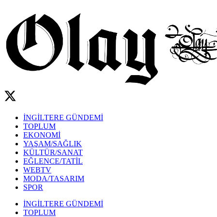
İNGİLTERE GÜNDEMİ
TOPLUM
EKONOMİ
YAŞAM/SAĞLIK
KÜLTÜR/SANAT
EĞLENCE/TATİL
WEBTV
MODA/TASARIM
SPOR
İNGİLTERE GÜNDEMİ
TOPLUM