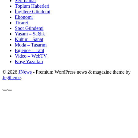
Seri İlanlar
Toplum Haberleri
İngiltere Gündemi
Ekonomi
Ticaret
Spor Gündemi
Yaşam – Sağlık
Kültür – Sanat
Moda – Tasarım
Eğlence – Tatil
Video – WebTV
Köşe Yazarları
© 2026
JNews
- Premium WordPress news & magazine theme by
Jegtheme
.