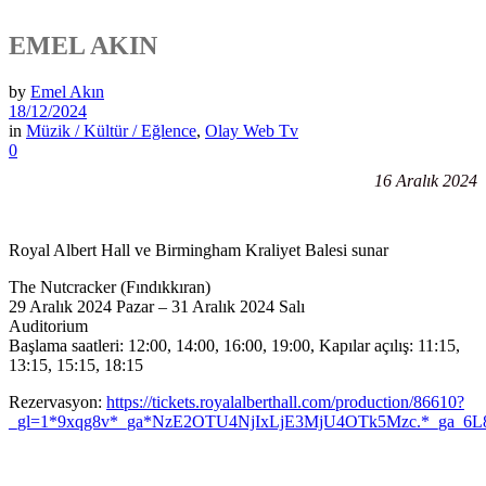
EMEL AKIN
by
Emel Akın
18/12/2024
in
Müzik / Kültür / Eğlence
,
Olay Web Tv
0
16 Aralık 2024
Royal Albert Hall ve Birmingham Kraliyet Balesi sunar
The Nutcracker (Fındıkkıran)
29 Aralık 2024 Pazar – 31 Aralık 2024 Salı
Auditorium
Başlama saatleri: 12:00, 14:00, 16:00, 19:00, Kapılar açılış: 11:15,
13:15, 15:15, 18:15
Rezervasyon:
https://tickets.royalalberthall.com/production/86610?
_gl=1*9xqg8v*_ga*NzE2OTU4NjIxLjE3MjU4OTk5Mzc.*_ga