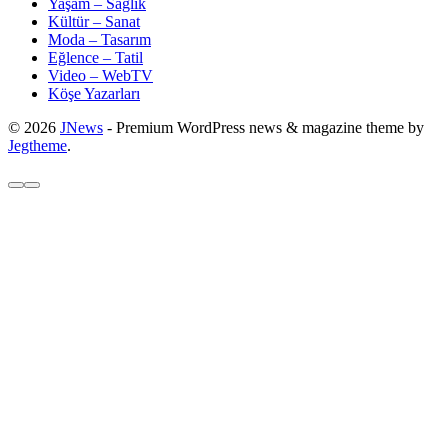
Yaşam – Sağlık
Kültür – Sanat
Moda – Tasarım
Eğlence – Tatil
Video – WebTV
Köşe Yazarları
© 2026
JNews
- Premium WordPress news & magazine theme by
Jegtheme
.