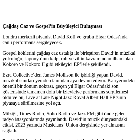
Çağdaş Caz ve Gospel’in Büyüleyici Buluşması
Londra merkezli piyanist David Kofi ve grubu Elgar Odası’nda
canlı performans sergileyecek.
Gospel köklerini çağdaş caz ustalığı ile birleştiren David’in müzikal
yolculuğu, Japonya’nın kalp, ruh ve zihin kavramından ilham alan
Kokoro ve Kokoro II gibi etkileyici EP’lerle şekillendi.
Ezra Collective’den James Mollison ile işbirliği yapan David,
müzikal sınırları yeniden tanımlamaya devam ediyor. Kariyerindeki
önemli bir dönüm noktası, geçen yıl Elgar Odası’ndaki son
gösterisinde tamamen dolu bir izleyiciye performans sergilemesi
oldu ve bu, Live at Late Night Jazz Royal Albert Hall EP’sinin
piyasaya sürülmesine yol açtı.
Müziği, Times Radio, Soho Radio ve Jazz FM gibi önde gelen
radyo istasyonlarında yayınlandı. David’in müzik dünyasındaki
etkisi, 2023 yazında Musicians’ Union dergisinde yer almasını
sağladı.