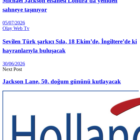
Michael Jackson efsanesi Londra’da yeniden
sahneye taşınıyor
05/07/2026
Olay Web Tv
Sevilen Türk şarkıcı Sıla, 18 Ekim’de, İngiltere’de ki
hayranlarıyla buluşacak
30/06/2026
Next Post
Jackson Lane, 50. doğum gününü kutlayacak