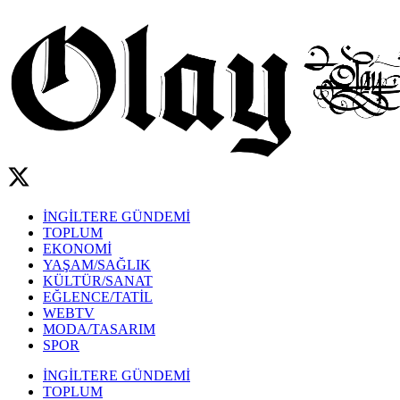
İNGİLTERE GÜNDEMİ
TOPLUM
EKONOMİ
YAŞAM/SAĞLIK
KÜLTÜR/SANAT
EĞLENCE/TATİL
WEBTV
MODA/TASARIM
SPOR
İNGİLTERE GÜNDEMİ
TOPLUM