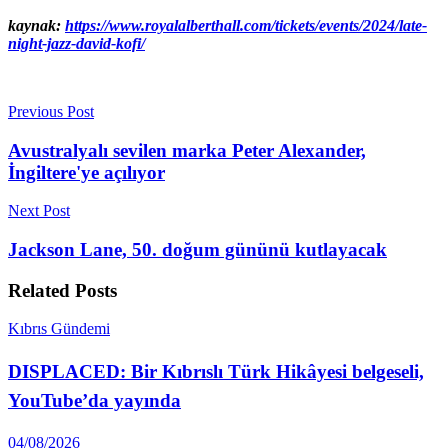
kaynak:
https://www.royalalberthall.com/tickets/events/2024/late-
night-jazz-david-kofi/
Previous Post
Avustralyalı sevilen marka Peter Alexander,
İngiltere'ye açılıyor
Next Post
Jackson Lane, 50. doğum gününü kutlayacak
Related
Posts
Kıbrıs Gündemi
DISPLACED: Bir Kıbrıslı Türk Hikâyesi belgeseli,
YouTube’da yayında
04/08/2026