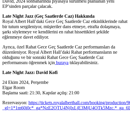
David, 2024 sonbaharında piyasaya sürülmesi planlanan yeni
EP’sinden parçalar çalacak.
Late Night Jazz (Geç Saatlerde Caz) Hakkında
Royal Albert Hall’daki Gece Geç Saatlerde Caz etkinliklerinde rahat
bir tutum sergileniyor, müşteriler dans etmeye, etrafta dolaşmaya,
şarkı söylemeye ve kendilerini en rahat hissettikleri şekilde
eğlenmeye davet ediliyor.
Ayrıca, özel Rahat Gece Geç Saatlerde Caz performansları da
düzenleniyor. Royal Albert Hall’daki Rahat performansların ne
olduğunu ve bir sonraki Rahat Gece Geç Saatlerde Caz
performansını öğrenmek için
buraya
tıklayabilirsiniz.
Late Night Jazz: David Kofi
24 Ekim 2024, Perşembe
Elgar Room
Başlama saati: 21:30, Kapılar açılış: 21:00
Rezervasyon:
https://tickets.royalalberthall.com/booking/production/
_gl=1*1m60i0c*_ga*NzE2OTU4NjIxLjE3MjU4OTk5Mzc.*_g