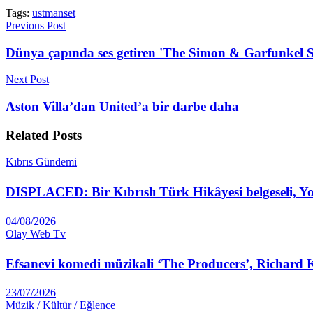
Tags:
ustmanset
Previous Post
Dünya çapında ses getiren 'The Simon & Garfunkel S
Next Post
Aston Villa’dan United’a bir darbe daha
Related
Posts
Kıbrıs Gündemi
DISPLACED: Bir Kıbrıslı Türk Hikâyesi belgeseli, 
04/08/2026
Olay Web Tv
Efsanevi komedi müzikali ‘The Producers’, Richard 
23/07/2026
Müzik / Kültür / Eğlence