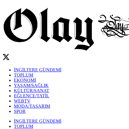
İNGİLTERE GÜNDEMİ
TOPLUM
EKONOMİ
YAŞAM/SAĞLIK
KÜLTÜR/SANAT
EĞLENCE/TATİL
WEBTV
MODA/TASARIM
SPOR
İNGİLTERE GÜNDEMİ
TOPLUM