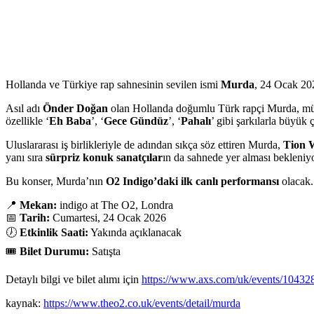
Hollanda ve Türkiye rap sahnesinin sevilen ismi
Murda
, 24 Ocak 20
Asıl adı
Önder Doğan
olan Hollanda doğumlu Türk rapçi Murda, müz
özellikle ‘
Eh Baba
’, ‘
Gece Gündüz
’, ‘
Pahalı
’ gibi şarkılarla büyük 
Uluslararası iş birlikleriyle de adından sıkça söz ettiren Murda,
Tion 
yanı sıra
sürpriz konuk sanatçılar
ın da sahnede yer alması bekleniyo
Bu konser, Murda’nın
O2 Indigo’daki ilk canlı performansı
olacak.
📍
Mekan:
indigo at The O2, Londra
📅
Tarih:
Cumartesi, 24 Ocak 2026
🕖
Etkinlik Saati:
Yakında açıklanacak
🎟️
Bilet Durumu:
Satışta
Detaylı bilgi ve bilet alımı için
https://www.axs.com/uk/events/104328
kaynak:
https://www.theo2.co.uk/events/detail/murda