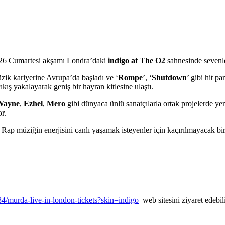
26 Cumartesi akşamı Londra’daki
indigo at The O2
sahnesinde sevenle
ik kariyerine Avrupa’da başladı ve ‘
Rompe
’, ‘
Shutdown
’ gibi hit p
çıkış yakalayarak geniş bir hayran kitlesine ulaştı.
Wayne
,
Ezhel
,
Mero
gibi dünyaca ünlü sanatçılarla ortak projelerde yer
r.
 Rap müziğin enerjisini canlı yaşamak isteyenler için kaçırılmayacak bi
4/murda-live-in-london-tickets?skin=indigo
web sitesini ziyaret edebili