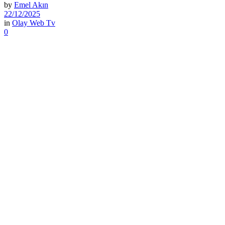
by
Emel Akın
22/12/2025
in
Olay Web Tv
0