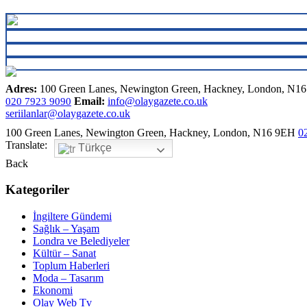
Adres:
100 Green Lanes, Newington Green, Hackney, London, N1
Email:
info@olaygazete.co.uk
020 7923 9090
seriilanlar@olaygazete.co.uk
100 Green Lanes, Newington Green, Hackney, London, N16 9EH
0
Translate:
Türkçe
Back
Kategoriler
İngiltere Gündemi
Sağlık – Yaşam
Londra ve Belediyeler
Kültür – Sanat
Toplum Haberleri
Moda – Tasarım
Ekonomi
Olay Web Tv