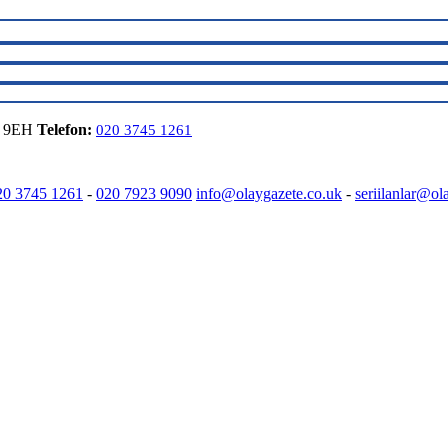
6 9EH
Telefon:
020 3745 1261
20 3745 1261
-
020 7923 9090
info@olaygazete.co.uk
-
seriilanlar@ol