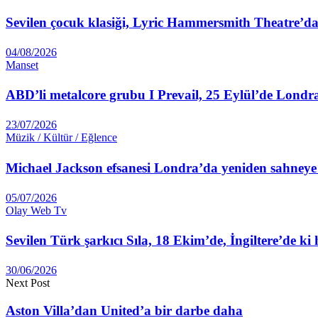
Sevilen çocuk klasiği, Lyric Hammersmith Theatre’da
04/08/2026
Manset
ABD’li metalcore grubu I Prevail, 25 Eylül’de Londr
23/07/2026
Müzik / Kültür / Eğlence
Michael Jackson efsanesi Londra’da yeniden sahneye 
05/07/2026
Olay Web Tv
Sevilen Türk şarkıcı Sıla, 18 Ekim’de, İngiltere’de k
30/06/2026
Next Post
Aston Villa’dan United’a bir darbe daha