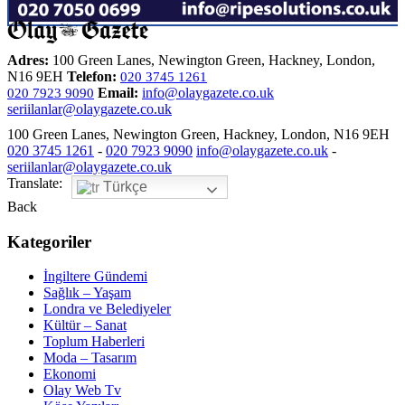
Adres:
100 Green Lanes, Newington Green, Hackney, London,
N16 9EH
Telefon:
020 3745 1261
Email:
info@olaygazete.co.uk
020 7923 9090
seriilanlar@olaygazete.co.uk
100 Green Lanes, Newington Green, Hackney, London, N16 9EH
020 3745 1261
-
020 7923 9090
info@olaygazete.co.uk
-
seriilanlar@olaygazete.co.uk
Translate:
Türkçe
Back
Kategoriler
İngiltere Gündemi
Sağlık – Yaşam
Londra ve Belediyeler
Kültür – Sanat
Toplum Haberleri
Moda – Tasarım
Ekonomi
Olay Web Tv