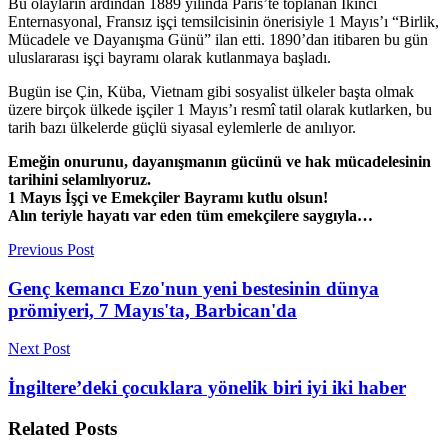
Bu olayların ardından 1889 yılında Paris’te toplanan İkinci
Enternasyonal, Fransız işçi temsilcisinin önerisiyle 1 Mayıs’ı “Birlik,
Mücadele ve Dayanışma Günü” ilan etti. 1890’dan itibaren bu gün
uluslararası işçi bayramı olarak kutlanmaya başladı.
Bugün ise Çin, Küba, Vietnam gibi sosyalist ülkeler başta olmak
üzere birçok ülkede işçiler 1 Mayıs’ı resmî tatil olarak kutlarken, bu
tarih bazı ülkelerde güçlü siyasal eylemlerle de anılıyor.
Emeğin onurunu, dayanışmanın gücünü ve hak mücadelesinin
tarihini selamlıyoruz.
1 Mayıs İşçi ve Emekçiler Bayramı kutlu olsun!
Alın teriyle hayatı var eden tüm emekçilere saygıyla…
Previous Post
Genç kemancı Ezo'nun yeni bestesinin dünya
prömiyeri, 7 Mayıs'ta, Barbican'da
Next Post
İngiltere’deki çocuklara yönelik biri iyi iki haber
Related
Posts