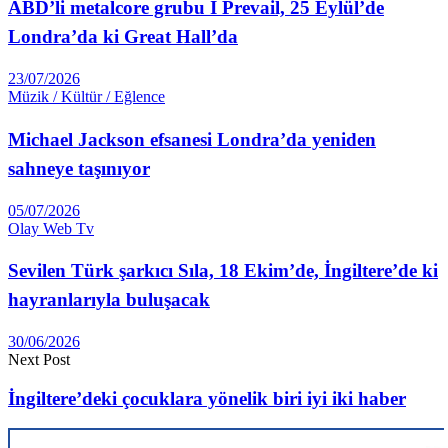
ABD’li metalcore grubu I Prevail, 25 Eylül’de
Londra’da ki Great Hall’da
23/07/2026
Müzik / Kültür / Eğlence
Michael Jackson efsanesi Londra’da yeniden
sahneye taşınıyor
05/07/2026
Olay Web Tv
Sevilen Türk şarkıcı Sıla, 18 Ekim’de, İngiltere’de ki
hayranlarıyla buluşacak
30/06/2026
Next Post
İngiltere’deki çocuklara yönelik biri iyi iki haber