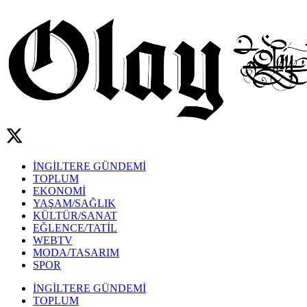
İNGİLTERE GÜNDEMİ
TOPLUM
EKONOMİ
YAŞAM/SAĞLIK
KÜLTÜR/SANAT
EĞLENCE/TATİL
WEBTV
MODA/TASARIM
SPOR
İNGİLTERE GÜNDEMİ
TOPLUM