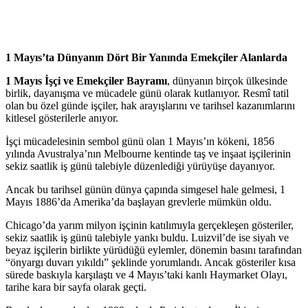
1 Mayıs’ta Dünyanın Dört Bir Yanında Emekçiler Alanlarda
1 Mayıs İşçi ve Emekçiler Bayramı
, dünyanın birçok ülkesinde
birlik, dayanışma ve mücadele günü olarak kutlanıyor. Resmî tatil
olan bu özel günde işçiler, hak arayışlarını ve tarihsel kazanımlarını
kitlesel gösterilerle anıyor.
İşçi mücadelesinin sembol günü olan 1 Mayıs’ın kökeni, 1856
yılında Avustralya’nın Melbourne kentinde taş ve inşaat işçilerinin
sekiz saatlik iş günü talebiyle düzenlediği yürüyüşe dayanıyor.
Ancak bu tarihsel günün dünya çapında simgesel hale gelmesi, 1
Mayıs 1886’da Amerika’da başlayan grevlerle mümkün oldu.
Chicago’da yarım milyon işçinin katılımıyla gerçekleşen gösteriler,
sekiz saatlik iş günü talebiyle yankı buldu. Luizvil’de ise siyah ve
beyaz işçilerin birlikte yürüdüğü eylemler, dönemin basını tarafından
“önyargı duvarı yıkıldı” şeklinde yorumlandı. Ancak gösteriler kısa
sürede baskıyla karşılaştı ve 4 Mayıs’taki kanlı Haymarket Olayı,
tarihe kara bir sayfa olarak geçti.