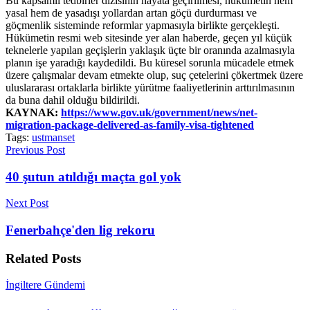
Bu kapsamlı tedbirler dizisinin hayata geçirilmesi, hükümetin hem
yasal hem de yasadışı yollardan artan göçü durdurması ve
göçmenlik sisteminde reformlar yapmasıyla birlikte gerçekleşti.
Hükümetin resmi web sitesinde yer alan haberde, geçen yıl küçük
teknelerle yapılan geçişlerin yaklaşık üçte bir oranında azalmasıyla
planın işe yaradığı kaydedildi. Bu küresel sorunla mücadele etmek
üzere çalışmalar devam etmekte olup, suç çetelerini çökertmek üzere
uluslararası ortaklarla birlikte yürütme faaliyetlerinin arttırılmasının
da buna dahil olduğu bildirildi.
KAYNAK:
https://www.gov.uk/government/news/net-
migration-package-delivered-as-family-visa-tightened
Tags:
ustmanset
Previous Post
40 şutun atıldığı maçta gol yok
Next Post
Fenerbahçe'den lig rekoru
Related
Posts
İngiltere Gündemi