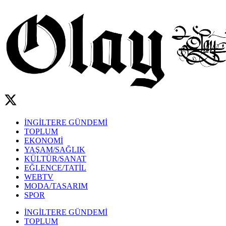
İNGİLTERE GÜNDEMİ
TOPLUM
EKONOMİ
YAŞAM/SAĞLIK
KÜLTÜR/SANAT
EĞLENCE/TATİL
WEBTV
MODA/TASARIM
SPOR
İNGİLTERE GÜNDEMİ
TOPLUM