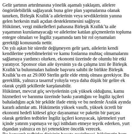
Gelir şartının artırılmasına yönelik aşamalı yaklaşım, ailelere
öngörülebilirlik sağlayarak buna göre plan yapmalarına olanak
tanırken, Birleşik Krallık’a ailelerinin veya sevdiklerinin yanına
gelen herkesin mali açıdan desteklenmesini sağlıyor.
Hükümet, vergi mükellefleri pahasına Birleşik Krallık’ta aile
yaşamının kurulamayacağı ve ailelerine katılan göçmenlerin topluma
entegre olmaları ve İngiliz yaşamında tam bir rol oynamaları
gerektiği konusunda nettir.
On yılı aşkın bir süredir değişmeyen gelir şartı, ailelerin kendi
kendilerine yetebilmelerini ve kamu fonlarına muhtaç olmamalarını
sağlamaya yardımcı olurken, ekonomi üzerinde de olumlu bir etki
yaratıyor. Sponsor olan aile üyesinin ya da çalışma izni ile Birleşik
Krallık’ta bulunmaları halinde başvuru sahibi ile birlikte Birleşik
Krallık’ta en az 29.000 Sterlin gelir elde etmiş olması gerekiyor. Bu
gereklilik, yalnızca tasarruf yoluyla veya daha düşük bir gelire ek
olarak çeşitli şekillerde karşılanabilir.
Hükümet, mevcut göç seviyelerinin çok yüksek olduğunu, kamu
hizmetleri ve barınma üzerinde baskı yarattığını ve İngiliz işçileri
baltaladığını açık bir şekilde ifade etmiş ve bu nedenle Aralık ayında
kararlı adımlar attı. Hükümetin yüksek vasıflı, yüksek ücretli bir
ekonomi hedefi kitlesel göçe dayanamaz ve paketin bir parçası
olarak getirilen tedbirler İngiliz işçileri koruyacak, işletmeleri yurt
içinde yatırım yapmaya ve işçi istihdam etmeye teşvik ederken, yurt
dışından yalnızca en iyi yeteneklere öncelik verecek.