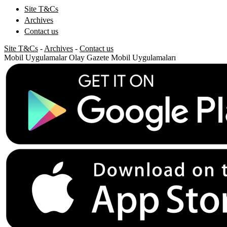
Site T&Cs
Archives
Contact us
Site T&Cs
-
Archives
-
Contact us
Mobil Uygulamalar
Olay Gazete Mobil Uygulamaları