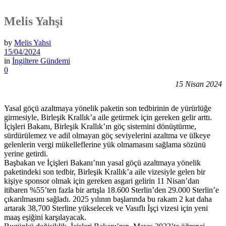
Melis Yahşi
by
Melis Yahsi
15/04/2024
in
İngiltere Gündemi
0
15 Nisan 2024
Yasal göçü azaltmaya yönelik paketin son tedbirinin de yürürlüğe
girmesiyle, Birleşik Krallık’a aile getirmek için gereken gelir arttı.
İçişleri Bakanı, Birleşik Krallık’ın göç sistemini dönüştürme,
sürdürülemez ve adil olmayan göç seviyelerini azaltma ve ülkeye
gelenlerin vergi mükelleflerine yük olmamasını sağlama sözünü
yerine getirdi.
Başbakan ve İçişleri Bakanı’nın yasal göçü azaltmaya yönelik
paketindeki son tedbir, Birleşik Krallık’a aile vizesiyle gelen bir
kişiye sponsor olmak için gereken asgari gelirin 11 Nisan’dan
itibaren %55’ten fazla bir artışla 18.600 Sterlin’den 29.000 Sterlin’e
çıkarılmasını sağladı. 2025 yılının başlarında bu rakam 2 kat daha
artarak 38,700 Sterline yükselecek ve Vasıflı İşçi vizesi için yeni
maaş eşiğini karşılayacak.