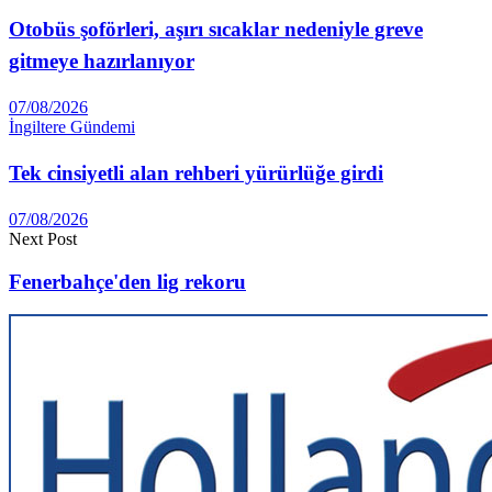
Otobüs şoförleri, aşırı sıcaklar nedeniyle greve
gitmeye hazırlanıyor
07/08/2026
İngiltere Gündemi
Tek cinsiyetli alan rehberi yürürlüğe girdi
07/08/2026
Next Post
Fenerbahçe'den lig rekoru