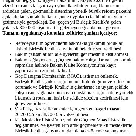
Bugünkü değişiklik, İçişleri Bakanı’nın, Mayıs 2023’te öğrenci
vizesi rotasını sıkılaştırmaya yönelik tedbirlerin açıklanmasının
ardından gelen, göçmenlik sistemine yönelik büyük reform paketini
açıkladıktan sonraki haftalar içinde uygulama taahhüdünü yerine
getirmesiyle gerçekleşti. Bu, geçen yıl Birleşik Krallık’a gelen
yaklaşık 300.000 kişinin artık gelemeyeceği anlamına geliyor.
Tamamı uygulamaya konulan tedbirler şunları içeriyor:
Neredeyse tüm öğrencilerin bakmakla yükümlü oldukları
kişileri Birleşik Krallık’a getirebilmelerine son verilmesi
Bakım çalışanlarının aile üyelerini getirmesinin kısıtlanması
Bakım sağlayıcıların, göçmen bakım çalışanlarına sponsorluk
yapmaları halinde Bakım Kalite Komisyonu’na kayıt
yaptırmalarını zorunlu kılmak
Göç Danışma Komitesinin (MAC), istismarı önlemek,
Birleşik Krallık yükseköğretiminin bütünlüğünü ve kalitesini
korumak ve Birleşik Krallık’ın çıkarlarına en uygun şekilde
çalışmasını sağlamak amacıyla uluslararası öğrencilere yönelik
Lisansüstü rotasının hızlı bir şekilde gözden geçirilmesi için
görevlendirilmesi
Vasıflı İşçi vizesi ile gelenler için gereken asgari maaşın
26.200 £’dan 38.700 £’a yükseltilmesi
Kıt Meslekler Listesi’nin yeni bir Göçmen Maaş Listesi ile
değiştirilmesi ve işverenlerin artık göçmenlere kıt mesleklerde
Birleşik Krallık çalışanlarından daha az ödeme yapamaması.