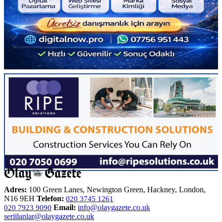
Adres:
100 Green Lanes, Newington Green, Hackney, London,
N16 9EH
Telefon:
020 3745 1261
Email:
info@olaygazete.co.uk
020 7923 9090
seriilanlar@olaygazete.co.uk