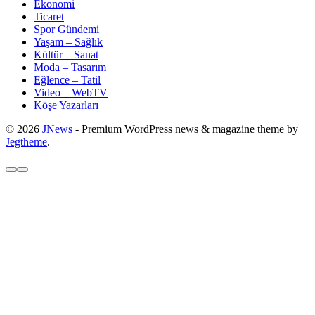
Ekonomi
Ticaret
Spor Gündemi
Yaşam – Sağlık
Kültür – Sanat
Moda – Tasarım
Eğlence – Tatil
Video – WebTV
Köşe Yazarları
© 2026
JNews
- Premium WordPress news & magazine theme by
Jegtheme
.