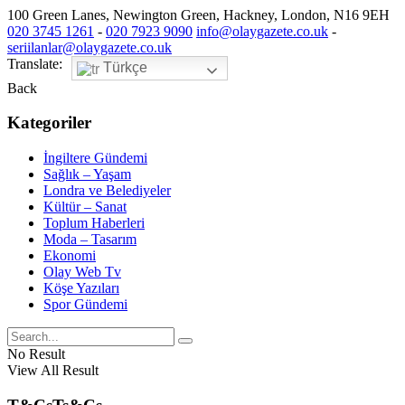
100 Green Lanes, Newington Green, Hackney, London, N16 9EH
020 3745 1261
-
020 7923 9090
info@olaygazete.co.uk
-
seriilanlar@olaygazete.co.uk
Translate:
Türkçe
Back
Kategoriler
İngiltere Gündemi
Sağlık – Yaşam
Londra ve Belediyeler
Kültür – Sanat
Toplum Haberleri
Moda – Tasarım
Ekonomi
Olay Web Tv
Köşe Yazıları
Spor Gündemi
No Result
View All Result