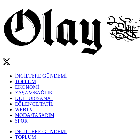
İNGİLTERE GÜNDEMİ
TOPLUM
EKONOMİ
YAŞAM/SAĞLIK
KÜLTÜR/SANAT
EĞLENCE/TATİL
WEBTV
MODA/TASARIM
SPOR
İNGİLTERE GÜNDEMİ
TOPLUM