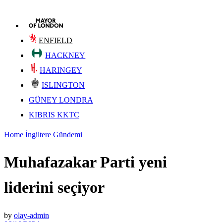
ENFIELD
HACKNEY
HARINGEY
ISLINGTON
GÜNEY LONDRA
KIBRIS KKTC
Home
İngiltere Gündemi
Muhafazakar Parti yeni
liderini seçiyor
by
olay-admin