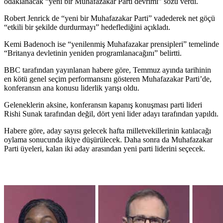
odaklanacak “yeni bir Muhafazakar Parti devrimi” sözü verdi.
Robert Jenrick de “yeni bir Muhafazakar Parti” vadederek net göçü
“etkili bir şekilde durdurmayı” hedeflediğini açıkladı.
Kemi Badenoch ise “yenilenmiş Muhafazakar prensipleri” temelinde
“Britanya devletinin yeniden programlanacağını” belirtti.
BBC tarafından yayınlanan habere göre, Temmuz ayında tarihinin
en kötü genel seçim performansını gösteren Muhafazakar Parti’de,
konferansın ana konusu liderlik yarışı oldu.
Geleneklerin aksine, konferansın kapanış konuşması parti lideri
Rishi Sunak tarafından değil, dört yeni lider adayı tarafından yapıldı.
Habere göre, aday sayısı gelecek hafta milletvekillerinin katılacağı
oylama sonucunda ikiye düşürülecek. Daha sonra da Muhafazakar
Parti üyeleri, kalan iki aday arasından yeni parti liderini seçecek.