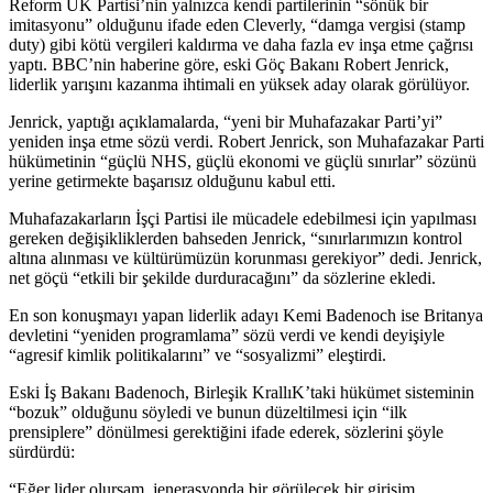
Reform UK Partisi’nin yalnızca kendi partilerinin “sönük bir
imitasyonu” olduğunu ifade eden Cleverly, “damga vergisi (stamp
duty) gibi kötü vergileri kaldırma ve daha fazla ev inşa etme çağrısı
yaptı. BBC’nin haberine göre, eski Göç Bakanı Robert Jenrick,
liderlik yarışını kazanma ihtimali en yüksek aday olarak görülüyor.
Jenrick, yaptığı açıklamalarda, “yeni bir Muhafazakar Parti’yi”
yeniden inşa etme sözü verdi. Robert Jenrick, son Muhafazakar Parti
hükümetinin “güçlü NHS, güçlü ekonomi ve güçlü sınırlar” sözünü
yerine getirmekte başarısız olduğunu kabul etti.
Muhafazakarların İşçi Partisi ile mücadele edebilmesi için yapılması
gereken değişikliklerden bahseden Jenrick, “sınırlarımızın kontrol
altına alınması ve kültürümüzün korunması gerekiyor” dedi. Jenrick,
net göçü “etkili bir şekilde durduracağını” da sözlerine ekledi.
En son konuşmayı yapan liderlik adayı Kemi Badenoch ise Britanya
devletini “yeniden programlama” sözü verdi ve kendi deyişiyle
“agresif kimlik politikalarını” ve “sosyalizmi” eleştirdi.
Eski İş Bakanı Badenoch, Birleşik KrallıK’taki hükümet sisteminin
“bozuk” olduğunu söyledi ve bunun düzeltilmesi için “ilk
prensiplere” dönülmesi gerektiğini ifade ederek, sözlerini şöyle
sürdürdü:
“Eğer lider olursam, jenerasyonda bir görülecek bir girişim