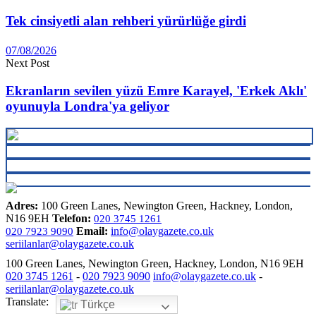
Tek cinsiyetli alan rehberi yürürlüğe girdi
07/08/2026
Next Post
Ekranların sevilen yüzü Emre Karayel, 'Erkek Aklı'
oyunuyla Londra'ya geliyor
Adres:
100 Green Lanes, Newington Green, Hackney, London,
N16 9EH
Telefon:
020 3745 1261
Email:
info@olaygazete.co.uk
020 7923 9090
seriilanlar@olaygazete.co.uk
100 Green Lanes, Newington Green, Hackney, London, N16 9EH
020 3745 1261
-
020 7923 9090
info@olaygazete.co.uk
-
seriilanlar@olaygazete.co.uk
Translate:
Türkçe