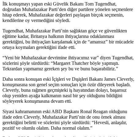
İlk konuşmayı yapan eski Güvelik Bakanı Tom Tugendhat,
doğrudan Muhafazakar Parti’den diğer partilere yönelen seçmenlere
hitap ederek, Muhafazakar değerleri paylaşan birçok seçmenin,
kendilerine oy vermediğini söyledi.
Tugendhat, Muhafazakar Parti’nin sağlıktan göçe ve güvenlikten
eğitime kadar, Britanya halkının ihtiyaçlarına odaklanması
gerektiğini, bu ihtiyaçları karşılamak için de “amansız” bir mücadele
ortaya koymaları gerektiğini ifade etti.
“Yeni bir Muhafazakar devrimine ihtiyacımız var” diyen Tugendhat,
sözlerini şöyle sürdürdü: “Margaret Thatcher böyle yapmıştı.
Tekrardan yapmamız gereken şey bu ve bunu başarabiliriz.”
Daha sonra konuşan eski İçişleri ve Dışişleri Bakanı James Cleverly,
konuşmasına son genel seçim sonuçları için özür dileyerek başladı.
Cleverly, buna rağmen geçmişteki iş hayatından dolayı, başarısız
olup yeniden ayağa kalkmanın nasıl bir şey olduğunu bildiğini
söyleyerek konuşmasına devam etti.
Siyasi kahramanının eski ABD Başkanı Ronal Reagan olduğunu
ifade eden Cleverly, Muhafazakar Parti’nin de onu örnek alması
gerektiğini belirtti ve sözlerini şöyle sürdürdü: “Hevesli, anlaşılır,
pozitif ve olumlu olalım. Daha normal olalım.”