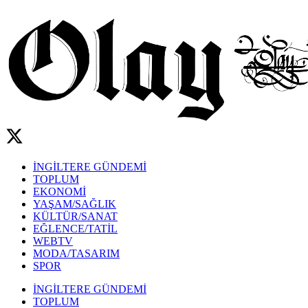
İNGİLTERE GÜNDEMİ
TOPLUM
EKONOMİ
YAŞAM/SAĞLIK
KÜLTÜR/SANAT
EĞLENCE/TATİL
WEBTV
MODA/TASARIM
SPOR
İNGİLTERE GÜNDEMİ
TOPLUM