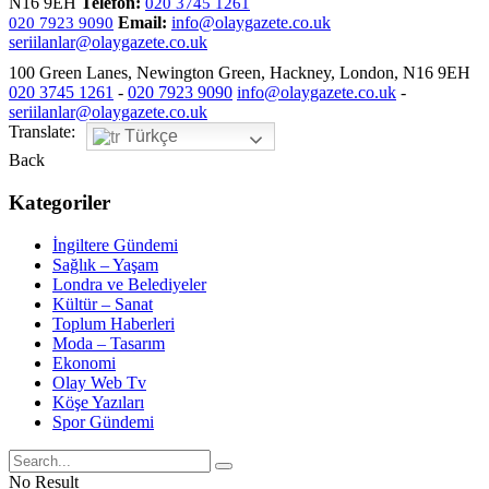
N16 9EH
Telefon:
020 3745 1261
Email:
info@olaygazete.co.uk
020 7923 9090
seriilanlar@olaygazete.co.uk
100 Green Lanes, Newington Green, Hackney, London, N16 9EH
020 3745 1261
-
020 7923 9090
info@olaygazete.co.uk
-
seriilanlar@olaygazete.co.uk
Translate:
Türkçe
Back
Kategoriler
İngiltere Gündemi
Sağlık – Yaşam
Londra ve Belediyeler
Kültür – Sanat
Toplum Haberleri
Moda – Tasarım
Ekonomi
Olay Web Tv
Köşe Yazıları
Spor Gündemi
No Result