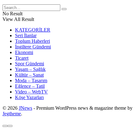
No Result
View All Result
KATEGORİLER
Seri İlanlar
Toplum Haberleri
İngiltere Gündemi
Ekonomi
Ticaret
Spor Gündemi
Yaşam – Sağlık
Kültür – Sanat
Moda – Tasarım
Eğlence – Tatil
Video – WebTV
Köşe Yazarları
© 2026
JNews
- Premium WordPress news & magazine theme by
Jegtheme
.