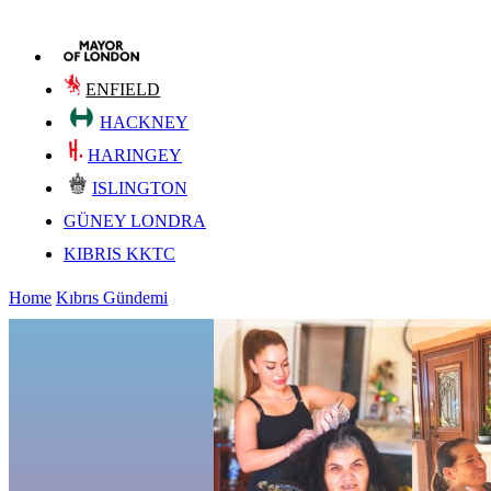
ENFIELD
HACKNEY
HARINGEY
ISLINGTON
GÜNEY LONDRA
KIBRIS KKTC
Home
Kıbrıs Gündemi