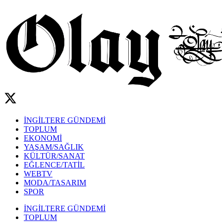
İNGİLTERE GÜNDEMİ
TOPLUM
EKONOMİ
YAŞAM/SAĞLIK
KÜLTÜR/SANAT
EĞLENCE/TATİL
WEBTV
MODA/TASARIM
SPOR
İNGİLTERE GÜNDEMİ
TOPLUM