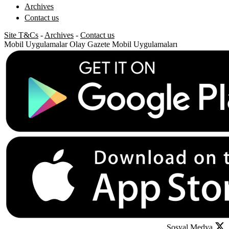
Archives
Contact us
Site T&Cs
-
Archives
-
Contact us
Mobil Uygulamalar
Olay Gazete Mobil Uygulamaları
Sosyal Medya