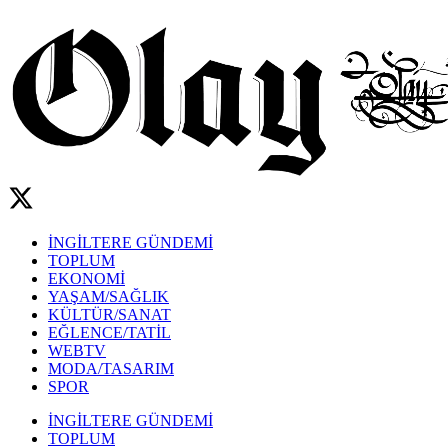
İNGİLTERE GÜNDEMİ
TOPLUM
EKONOMİ
YAŞAM/SAĞLIK
KÜLTÜR/SANAT
EĞLENCE/TATİL
WEBTV
MODA/TASARIM
SPOR
İNGİLTERE GÜNDEMİ
TOPLUM