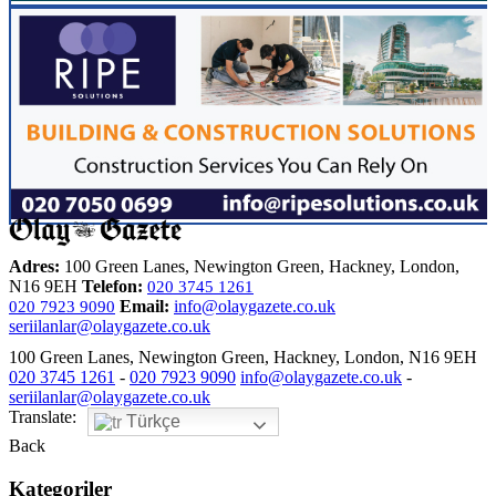
Adres:
100 Green Lanes, Newington Green, Hackney, London,
N16 9EH
Telefon:
020 3745 1261
Email:
info@olaygazete.co.uk
020 7923 9090
seriilanlar@olaygazete.co.uk
100 Green Lanes, Newington Green, Hackney, London, N16 9EH
020 3745 1261
-
020 7923 9090
info@olaygazete.co.uk
-
seriilanlar@olaygazete.co.uk
Translate:
Türkçe
Back
Kategoriler