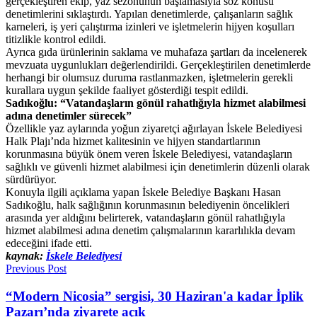
gerçekleştiren ekip, yaz sezonunun başlamasıyla söz konusu
denetimlerini sıklaştırdı. Yapılan denetimlerde, çalışanların sağlık
karneleri, iş yeri çalıştırma izinleri ve işletmelerin hijyen koşulları
titizlikle kontrol edildi.
Ayrıca gıda ürünlerinin saklama ve muhafaza şartları da incelenerek
mevzuata uygunlukları değerlendirildi. Gerçekleştirilen denetimlerde
herhangi bir olumsuz duruma rastlanmazken, işletmelerin gerekli
kurallara uygun şekilde faaliyet gösterdiği tespit edildi.
Sadıkoğlu: “Vatandaşların gönül rahatlığıyla hizmet alabilmesi
adına denetimler sürecek”
Özellikle yaz aylarında yoğun ziyaretçi ağırlayan İskele Belediyesi
Halk Plajı’nda hizmet kalitesinin ve hijyen standartlarının
korunmasına büyük önem veren İskele Belediyesi, vatandaşların
sağlıklı ve güvenli hizmet alabilmesi için denetimlerin düzenli olarak
sürdürüyor.
Konuyla ilgili açıklama yapan İskele Belediye Başkanı Hasan
Sadıkoğlu, halk sağlığının korunmasının belediyenin öncelikleri
arasında yer aldığını belirterek, vatandaşların gönül rahatlığıyla
hizmet alabilmesi adına denetim çalışmalarının kararlılıkla devam
edeceğini ifade etti.
kaynak:
İskele Belediyesi
Previous Post
“Modern Nicosia” sergisi, 30 Haziran'a kadar İplik
Pazarı’nda ziyarete açık