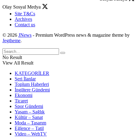
Olay Sosyal Medya
Site T&Cs
Archives
Contact us
© 2026
JNews
- Premium WordPress news & magazine theme by
Jegtheme
.
No Result
View All Result
KATEGORİLER
Seri İlanlar
Toplum Haberleri
İngiltere Gündemi
Ekonomi
Ticaret
Spor Gündemi
Yaşam – Sağlık
Kültür – Sanat
Moda – Tasarım
Eğlence – Tatil
Video – WebTV