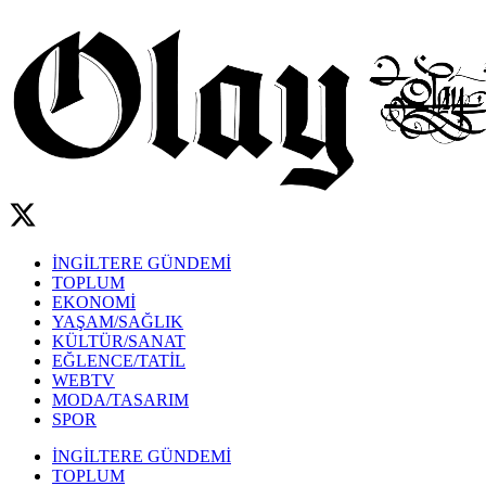
İNGİLTERE GÜNDEMİ
TOPLUM
EKONOMİ
YAŞAM/SAĞLIK
KÜLTÜR/SANAT
EĞLENCE/TATİL
WEBTV
MODA/TASARIM
SPOR
İNGİLTERE GÜNDEMİ
TOPLUM