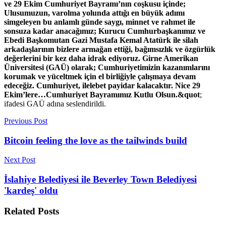
ve 29 Ekim Cumhuriyet Bayramı’nın coşkusu içinde;
Ulusumuzun, varolma yolunda attığı en büyük adımı
simgeleyen bu anlamlı günde saygı, minnet ve rahmet ile
sonsuza kadar anacağımız; Kurucu Cumhurbaşkanımız ve
Ebedi Başkomutan Gazi Mustafa Kemal Atatürk ile silah
arkadaşlarının bizlere armağan ettiği, bağımsızlık ve özgürlük
değerlerini bir kez daha idrak ediyoruz. Girne Amerikan
Üniversitesi (GAÜ) olarak; Cumhuriyetimizin kazanımlarını
korumak ve yüceltmek için el birliğiyle çalışmaya devam
edeceğiz. Cumhuriyet, ilelebet payidar kalacaktır. Nice 29
Ekim’lere…Cumhuriyet Bayramımız Kutlu Olsun.&quot
;
ifadesi GAÜ adına seslendirildi.
Previous Post
Bitcoin feeling the love as the tailwinds build
Next Post
İslahiye Belediyesi ile Beverley Town Belediyesi
'kardeş' oldu
Related
Posts