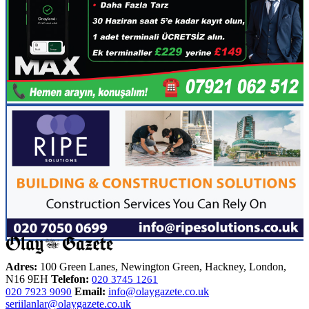
Adres:
100 Green Lanes, Newington Green, Hackney, London,
N16 9EH
Telefon:
020 3745 1261
Email:
info@olaygazete.co.uk
020 7923 9090
seriilanlar@olaygazete.co.uk