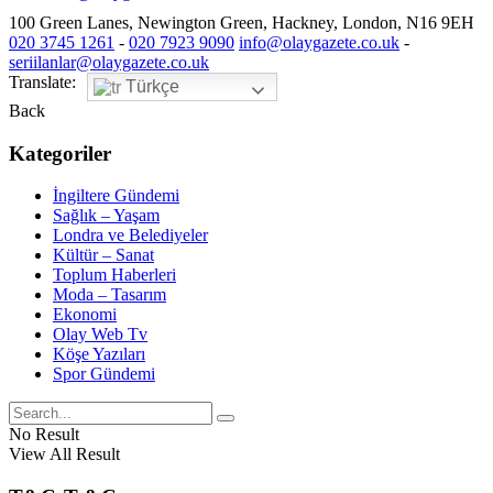
100 Green Lanes, Newington Green, Hackney, London, N16 9EH
020 3745 1261
-
020 7923 9090
info@olaygazete.co.uk
-
seriilanlar@olaygazete.co.uk
Translate:
Türkçe
Back
Kategoriler
İngiltere Gündemi
Sağlık – Yaşam
Londra ve Belediyeler
Kültür – Sanat
Toplum Haberleri
Moda – Tasarım
Ekonomi
Olay Web Tv
Köşe Yazıları
Spor Gündemi
No Result
View All Result