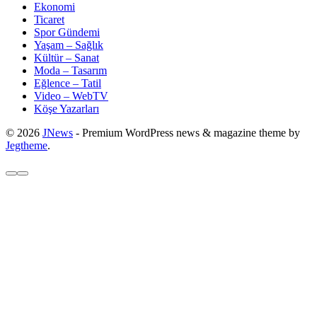
Ekonomi
Ticaret
Spor Gündemi
Yaşam – Sağlık
Kültür – Sanat
Moda – Tasarım
Eğlence – Tatil
Video – WebTV
Köşe Yazarları
© 2026
JNews
- Premium WordPress news & magazine theme by
Jegtheme
.