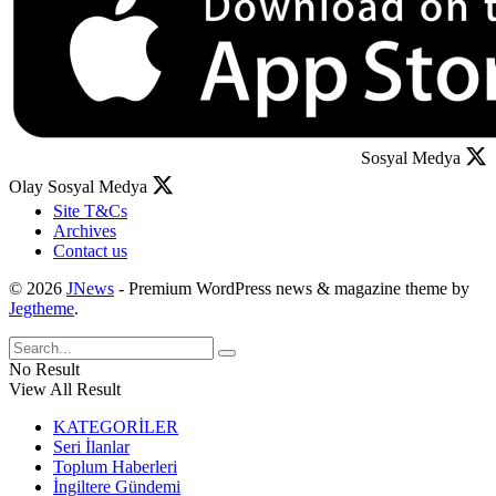
Sosyal Medya
Olay Sosyal Medya
Site T&Cs
Archives
Contact us
© 2026
JNews
- Premium WordPress news & magazine theme by
Jegtheme
.
No Result
View All Result
KATEGORİLER
Seri İlanlar
Toplum Haberleri
İngiltere Gündemi