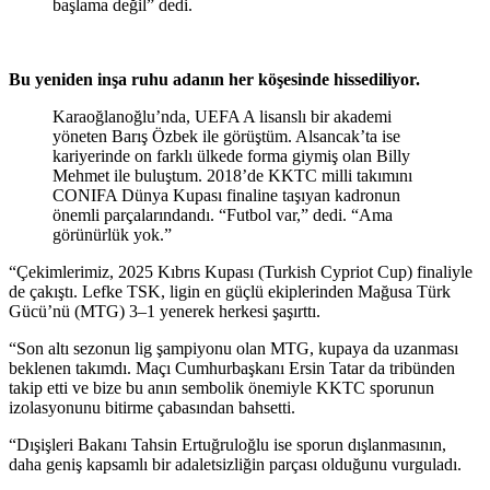
başlama değil” dedi.
Bu yeniden inşa ruhu adanın her köşesinde hissediliyor.
Karaoğlanoğlu’nda, UEFA A lisanslı bir akademi
yöneten Barış Özbek ile görüştüm. Alsancak’ta ise
kariyerinde on farklı ülkede forma giymiş olan Billy
Mehmet ile buluştum. 2018’de KKTC milli takımını
CONIFA Dünya Kupası finaline taşıyan kadronun
önemli parçalarındandı. “Futbol var,” dedi. “Ama
görünürlük yok.”
“Çekimlerimiz, 2025 Kıbrıs Kupası (Turkish Cypriot Cup) finaliyle
de çakıştı. Lefke TSK, ligin en güçlü ekiplerinden Mağusa Türk
Gücü’nü (MTG) 3–1 yenerek herkesi şaşırttı.
“Son altı sezonun lig şampiyonu olan MTG, kupaya da uzanması
beklenen takımdı. Maçı Cumhurbaşkanı Ersin Tatar da tribünden
takip etti ve bize bu anın sembolik önemiyle KKTC sporunun
izolasyonunu bitirme çabasından bahsetti.
“Dışişleri Bakanı Tahsin Ertuğruloğlu ise sporun dışlanmasının,
daha geniş kapsamlı bir adaletsizliğin parçası olduğunu vurguladı.