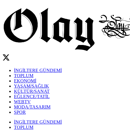
İNGİLTERE GÜNDEMİ
TOPLUM
EKONOMİ
YAŞAM/SAĞLIK
KÜLTÜR/SANAT
EĞLENCE/TATİL
WEBTV
MODA/TASARIM
SPOR
İNGİLTERE GÜNDEMİ
TOPLUM