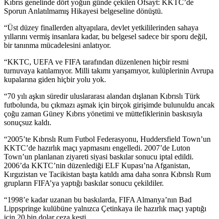
Kıbrıs genelinde dört yoğun günde çekilen Ofsayt: KKTC’de
Sporun Anlatılmamış Hikayesi belgeseline dönüştü.
“Üst düzey finallerden altyapılara, devlet yetkililerinden sahaya
yıllarını vermiş insanlara kadar, bu belgesel sadece bir sporu değil,
bir tanınma mücadelesini anlatıyor.
“KKTC, UEFA ve FIFA tarafından düzenlenen hiçbir resmi
turnuvaya katılamıyor. Milli takımı yarışamıyor, kulüplerinin Avrupa
kupalarına giden hiçbir yolu yok.
“70 yılı aşkın süredir uluslararası alandan dışlanan Kıbrıslı Türk
futbolunda, bu çıkmazı aşmak için birçok girişimde bulunuldu ancak
çoğu zaman Güney Kıbrıs yönetimi ve müttefiklerinin baskısıyla
sonuçsuz kaldı.
“2005’te Kıbrıslı Rum Futbol Federasyonu, Huddersfield Town’un
KKTC’de hazırlık maçı yapmasını engelledi. 2007’de Luton
Town’un planlanan ziyareti siyasi baskılar sonucu iptal edildi.
2006’da KKTC’nin düzenlediği ELF Kupası’na Afganistan,
Kırgızistan ve Tacikistan başta katıldı ama daha sonra Kıbrıslı Rum
grupların FIFA’ya yaptığı baskılar sonucu çekildiler.
“1998’e kadar uzanan bu baskılarda, FIFA Almanya’nın Bad
Lippspringe kulübüne yalnızca Çetinkaya ile hazırlık maçı yaptığı
için 20 bin dolar ceza kesti.