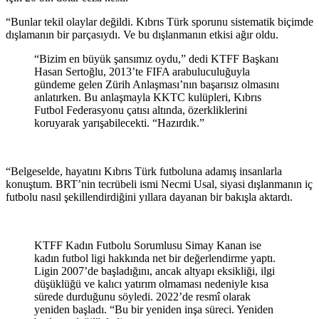
“Bunlar tekil olaylar değildi. Kıbrıs Türk sporunu sistematik biçimde
dışlamanın bir parçasıydı. Ve bu dışlanmanın etkisi ağır oldu.
“Bizim en büyük şansımız oydu,” dedi KTFF Başkanı
Hasan Sertoğlu, 2013’te FIFA arabuluculuğuyla
gündeme gelen Zürih Anlaşması’nın başarısız olmasını
anlatırken. Bu anlaşmayla KKTC kulüpleri, Kıbrıs
Futbol Federasyonu çatısı altında, özerkliklerini
koruyarak yarışabilecekti. “Hazırdık.”
“Belgeselde, hayatını Kıbrıs Türk futboluna adamış insanlarla
konuştum. BRT’nin tecrübeli ismi Necmi Usal, siyasi dışlanmanın iç
futbolu nasıl şekillendirdiğini yıllara dayanan bir bakışla aktardı.
KTFF Kadın Futbolu Sorumlusu Simay Kanan ise
kadın futbol ligi hakkında net bir değerlendirme yaptı.
Ligin 2007’de başladığını, ancak altyapı eksikliği, ilgi
düşüklüğü ve kalıcı yatırım olmaması nedeniyle kısa
sürede durduğunu söyledi. 2022’de resmî olarak
yeniden başladı. “Bu bir yeniden inşa süreci. Yeniden