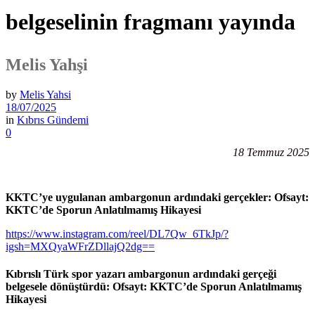
belgeselinin fragmanı yayında
Melis Yahşi
by
Melis Yahsi
18/07/2025
in
Kıbrıs Gündemi
0
18 Temmuz 2025
KKTC’ye uygulanan ambargonun ardındaki gerçekler: Ofsayt:
KKTC’de Sporun Anlatılmamış Hikayesi
https://www.instagram.com/reel/DL7Qw_6TkJp/?
igsh=MXQyaWFrZDllajQ2dg==
Kıbrıslı Türk spor yazarı ambargonun ardındaki gerçeği
belgesele dönüştürdü: Ofsayt: KKTC’de Sporun Anlatılmamış
Hikayesi