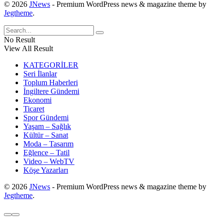
© 2026
JNews
- Premium WordPress news & magazine theme by
Jegtheme
.
No Result
View All Result
KATEGORİLER
Seri İlanlar
Toplum Haberleri
İngiltere Gündemi
Ekonomi
Ticaret
Spor Gündemi
Yaşam – Sağlık
Kültür – Sanat
Moda – Tasarım
Eğlence – Tatil
Video – WebTV
Köşe Yazarları
© 2026
JNews
- Premium WordPress news & magazine theme by
Jegtheme
.