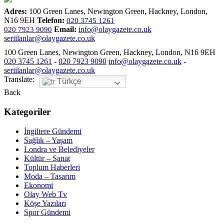
Adres:
100 Green Lanes, Newington Green, Hackney, London,
N16 9EH
Telefon:
020 3745 1261
Email:
info@olaygazete.co.uk
020 7923 9090
seriilanlar@olaygazete.co.uk
100 Green Lanes, Newington Green, Hackney, London, N16 9EH
020 3745 1261
-
020 7923 9090
info@olaygazete.co.uk
-
seriilanlar@olaygazete.co.uk
Translate:
Türkçe
Back
Kategoriler
İngiltere Gündemi
Sağlık – Yaşam
Londra ve Belediyeler
Kültür – Sanat
Toplum Haberleri
Moda – Tasarım
Ekonomi
Olay Web Tv
Köşe Yazıları
Spor Gündemi