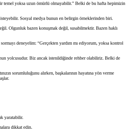
m bir temel yoksa uzun ömürlü olmayabilir.” Belki de bu hafta hepimizin
steyebilir. Sosyal medya bunun en belirgin örneklerinden biri.
değil. Olgunluk bazen konuşmak değil, susabilmektir. Bazen haklı
yu sormayı deneyelim: “Gerçekten yardım mı ediyorum, yoksa kontrol
nun yolcusudur. Biz ancak istenildiğinde rehber olabiliriz. Belki de
nızın sorumluluğunu alırken, başkalarının hayatına yön verme
aşlar.
 yaratabilir.
alara dikkat edin.