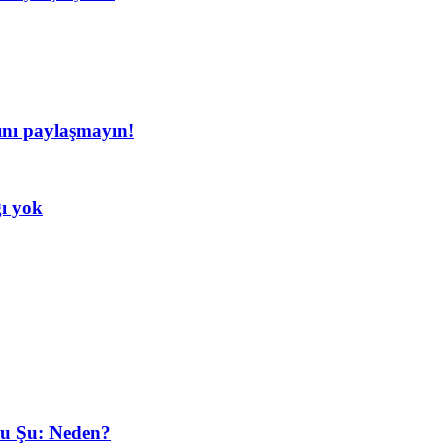
rını paylaşmayın!
ğı yok
oru Şu: Neden?