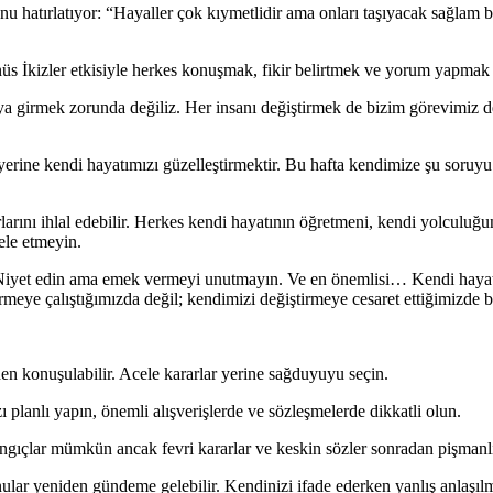
 şunu hatırlatıyor: “Hayaller çok kıymetlidir ama onları taşıyacak sağla
üs İkizler etkisiyle herkes konuşmak, fikir belirtmek ve yorum yapmak i
aya girmek zorunda değiliz. Her insanı değiştirmek de bizim görevimiz 
yerine kendi hayatımızı güzelleştirmektir. Bu hafta kendimize şu soru
larını ihlal edebilir. Herkes kendi hayatının öğretmeni, kendi yolculuğu
ele etmeyin.
Niyet edin ama emek vermeyi unutmayın. Ve en önemlisi… Kendi hayatı
meye çalıştığımızda değil; kendimizi değiştirmeye cesaret ettiğimizde b
den konuşulabilir. Acele kararlar yerine sağduyuyu seçin.
 planlı yapın, önemli alışverişlerde ve sözleşmelerde dikkatli olun.
gıçlar mümkün ancak fevri kararlar ve keskin sözler sonradan pişmanlık
ar yeniden gündeme gelebilir. Kendinizi ifade ederken yanlış anlaşılm