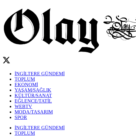
İNGİLTERE GÜNDEMİ
TOPLUM
EKONOMİ
YAŞAM/SAĞLIK
KÜLTÜR/SANAT
EĞLENCE/TATİL
WEBTV
MODA/TASARIM
SPOR
İNGİLTERE GÜNDEMİ
TOPLUM