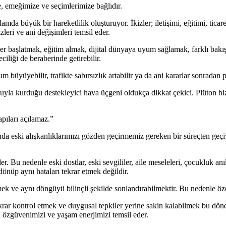
, emeğimize ve seçimlerimize bağlıdır.
a büyük bir hareketlilik oluşturuyor. İkizler; iletişimi, eğitimi, ticaret
leri ve ani değişimleri temsil eder.
r başlatmak, eğitim almak, dijital dünyaya uyum sağlamak, farklı bakış 
ciliği de beraberinde getirebilir.
üyüyebilir, trafikte sabırsızlık artabilir ya da ani kararlar sonradan p
kurduğu destekleyici hava üçgeni oldukça dikkat çekici. Plüton bize
pıları açılamaz.”
da eski alışkanlıklarımızı gözden geçirmemiz gereken bir süreçten geçi
der. Bu nedenle eski dostlar, eski sevgililer, aile meseleleri, çocukl
önüp aynı hataları tekrar etmek değildir.
 ve aynı döngüyü bilinçli şekilde sonlandırabilmektir. Bu nedenle özel
r kontrol etmek ve duygusal tepkiler yerine sakin kalabilmek bu dönemi
, özgüvenimizi ve yaşam enerjimizi temsil eder.