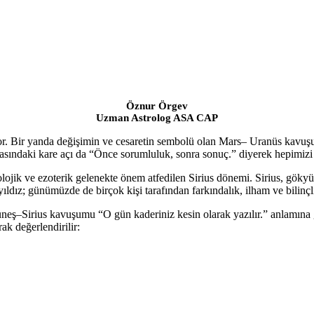
Öznur Örgev
Uzman Astrolog ASA CAP
r. Bir yanda değişimin ve cesaretin sembolü olan Mars– Uranüs kavuşum
asındaki kare açı da “Önce sorumluluk, sonra sonuç.” diyerek hepimizi
lojik ve ezoterik gelenekte önem atfedilen Sirius dönemi. Sirius, gökyüz
ldız; günümüzde de birçok kişi tarafından farkındalık, ilham ve bilinçl
neş–Sirius kavuşumu “O gün kaderiniz kesin olarak yazılır.” anlamına 
ak değerlendirilir: