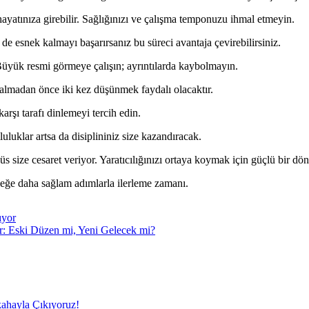
hayatınıza girebilir. Sağlığınızı ve çalışma temponuzu ihmal etmeyin.
de esnek kalmayı başarırsanız bu süreci avantaja çevirebilirsiniz.
 Büyük resmi görmeye çalışın; ayrıntılarda kaybolmayın.
 almadan önce iki kez düşünmek faydalı olacaktır.
karşı tarafı dinlemeyi tercih edin.
luklar artsa da disiplininiz size kazandıracak.
ze cesaret veriyor. Yaratıcılığınızı ortaya koymak için güçlü bir dö
ceğe daha sağlam adımlarla ilerleme zamanı.
ıyor
r: Eski Düzen mi, Yeni Gelecek mi?
ahayla Çıkıyoruz!