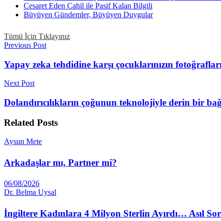
Cesaret Eden Cahil ile Pasif Kalan Bilgili
Büyüyen Gündemler, Büyüyen Duygular
Tümü İçin Tıklayınız
Previous Post
Yapay zeka tehdidine karşı çocuklarınızın fotoğrafla
Next Post
Dolandırıcılıkların çoğunun teknolojiyle derin bir ba
Related
Posts
Aysun Mete
Arkadaşlar mı, Partner mi?
06/08/2026
Dr. Belma Uysal
İngiltere Kadınlara 4 Milyon Sterlin Ayırdı… Asıl S