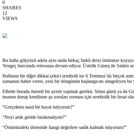
0
SHARES
12
VIEWS
Bu hafta gökyüzü adeta aynı anda birkaç farklı dersi önümüze koyuyo
Yengeç burcunda retrosuna devam ediyor. Üstelik Güneş ile Satürn ar
Haftanın bir diğer dikkat çekici sembolü ise 6 Temmuz’da birçok astro
zamanını haber veren, yeni bir döngünün başlangıcını simgeleyen bu yı
Elbette burada önemli bir ayrım yapmak gerekir. Sirius günü ya da Gü
insanın durup kendisine şu soruları sorması için sembolik bir fırsat olar
“Gerçekten nasıl bir hayat istiyorum?”
“Neyi artık geride bırakmalıyım?”
“Önümüzdeki dönemde hangi değerlere sadık kalmak istiyorum?”