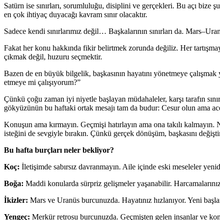
Satürn ise sınırları, sorumluluğu, disiplini ve gerçekleri. Bu açı bize
en çok ihtiyaç duyacağı kavram sınır olacaktır.
Sadece kendi sınırlarımız değil… Başkalarının sınırları da. Mars–Uran
Fakat her konu hakkında fikir belirtmek zorunda değiliz. Her tartışm
çıkmak değil, huzuru seçmektir.
Bazen de en büyük bilgelik, başkasının hayatını yönetmeye çalışmak 
etmeye mi çalışıyorum?”
Çünkü çoğu zaman iyi niyetle başlayan müdahaleler, karşı tarafın sınır
gökyüzünün bu haftaki ortak mesajı tam da budur: Cesur olun ama ac
Konuşun ama kırmayın. Geçmişi hatırlayın ama ona takılı kalmayın. 
isteğini de sevgiyle bırakın. Çünkü gerçek dönüşüm, başkasını değiştir
Bu hafta burçları neler bekliyor?
Koç:
İletişimde sabırsız davranmayın. Aile içinde eski meseleler yeni
Boğa:
Maddi konularda sürpriz gelişmeler yaşanabilir. Harcamalarınızı
İkizler:
Mars ve Uranüs burcunuzda. Hayatınız hızlanıyor. Yeni başlan
Yengeç:
Merkür retrosu burcunuzda. Geçmişten gelen insanlar ve konul