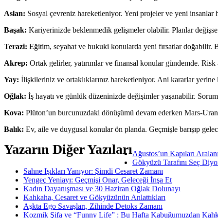
Aslan:
Sosyal çevreniz hareketleniyor. Yeni projeler ve yeni insanlar 
Başak:
Kariyerinizde beklenmedik gelişmeler olabilir. Planlar değişse 
Terazi:
Eğitim, seyahat ve hukuki konularda yeni fırsatlar doğabilir.
Akrep:
Ortak gelirler, yatırımlar ve finansal konular gündemde. Risk
Yay:
İlişkileriniz ve ortaklıklarınız hareketleniyor. Ani kararlar yerine 
Oğlak:
İş hayatı ve günlük düzeninizde değişimler yaşanabilir. Sorumlu
Kova:
Plüton’un burcunuzdaki dönüşümü devam ederken Mars-Uranüs si
Balık:
Ev, aile ve duygusal konular ön planda. Geçmişle barışıp gele
Yazarın Diğer Yazıları
Ağustos’un Kapıları Aralan
Gökyüzü Tarafını Seç Diyo
Sahne Işıkları Yanıyor: Şimdi Cesaret Zamanı
Yengeç Yeniayı: Geçmişi Onar, Geleceği İnşa Et
Kadın Dayanışması ve 30 Haziran Oğlak Dolunayı
Kahkaha, Cesaret ve Gökyüzünün Anlattıkları
Aşkta Ego Savaşları, Zihinde Detoks Zamanı
Kozmik Şifa ve “Funny Life” : Bu Hafta Kabuğumuzdan Kahk