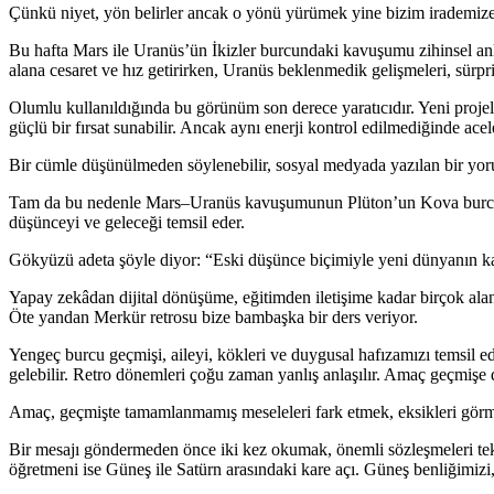
Çünkü niyet, yön belirler ancak o yönü yürümek yine bizim irademize
Bu hafta Mars ile Uranüs’ün İkizler burcundaki kavuşumu zihinsel anlamd
alana cesaret ve hız getirirken, Uranüs beklenmedik gelişmeleri, sürpriz
Olumlu kullanıldığında bu görünüm son derece yaratıcıdır. Yeni projele
güçlü bir fırsat sunabilir. Ancak aynı enerji kontrol edilmediğinde acele
Bir cümle düşünülmeden söylenebilir, sosyal medyada yazılan bir yorum b
Tam da bu nedenle Mars–Uranüs kavuşumunun Plüton’un Kova burcuyla 
düşünceyi ve geleceği temsil eder.
Gökyüzü adeta şöyle diyor: “Eski düşünce biçimiyle yeni dünyanın ka
Yapay zekâdan dijital dönüşüme, eğitimden iletişime kadar birçok alan
Öte yandan Merkür retrosu bize bambaşka bir ders veriyor.
Yengeç burcu geçmişi, aileyi, kökleri ve duygusal hafızamızı temsil e
gelebilir. Retro dönemleri çoğu zaman yanlış anlaşılır. Amaç geçmişe d
Amaç, geçmişte tamamlanmamış meseleleri fark etmek, eksikleri görmek
Bir mesajı göndermeden önce iki kez okumak, önemli sözleşmeleri tekra
öğretmeni ise Güneş ile Satürn arasındaki kare açı. Güneş benliğimizi