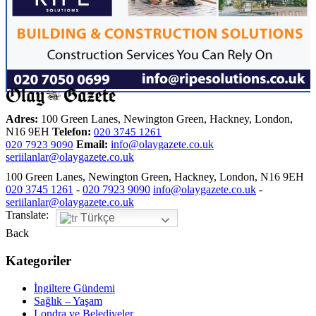
Adres:
100 Green Lanes, Newington Green, Hackney, London,
N16 9EH
Telefon:
020 3745 1261
Email:
info@olaygazete.co.uk
020 7923 9090
seriilanlar@olaygazete.co.uk
100 Green Lanes, Newington Green, Hackney, London, N16 9EH
020 3745 1261
-
020 7923 9090
info@olaygazete.co.uk
-
seriilanlar@olaygazete.co.uk
Translate:
Türkçe
Back
Kategoriler
İngiltere Gündemi
Sağlık – Yaşam
Londra ve Belediyeler