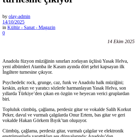
by
olay-admin
14/10/2025
in
Kültür - Sanat - Magazin
0
14 Ekim 2025
Anadolu füzyon müziğinin sınırları zorlayan üçlüsü Yasak Helva,
yeni albümleri Atamba ile Kasım ayında dört şehri kapsayan ilk
İngiltere turnesine çıkıyor.
Psychedelic rock, grunge, caz, funk ve Anadolu halk müziğini;
keskin, aykırı ve yaratıcı sözlerle harmanlayan Yasak Helva, son
yıllarda Türkiye’den çıkan en özgün ve heyecan verici gruplardan
biri.
Topluluk cümbüş, çağlama, perdesiz gitar ve vokalde Salih Korkut
Peker, davul ve vurmalı çalgılarda Onur Ertem, bas gitar ve geri
vokalde Hakan Görkem Bıyık’tan oluşuyor.
Cümbüş, çağlama, perdesiz gitar, vurmalı çalgılar ve elektronik
enstrümanlarla yarattıkları ses dünyalarında; Anadolu’dan