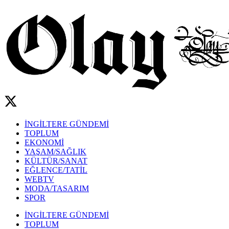
İNGİLTERE GÜNDEMİ
TOPLUM
EKONOMİ
YAŞAM/SAĞLIK
KÜLTÜR/SANAT
EĞLENCE/TATİL
WEBTV
MODA/TASARIM
SPOR
İNGİLTERE GÜNDEMİ
TOPLUM