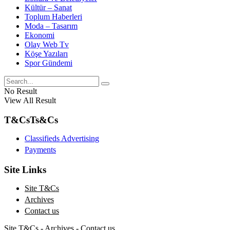
Kültür – Sanat
Toplum Haberleri
Moda – Tasarım
Ekonomi
Olay Web Tv
Köşe Yazıları
Spor Gündemi
No Result
View All Result
T&Cs
Ts&Cs
Classifieds Advertising
Payments
Site Links
Site T&Cs
Archives
Contact us
Site T&Cs
-
Archives
-
Contact us