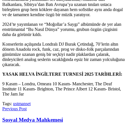
Balkanlara, Sibirya’dan Batı Avrupa’ya uzanan tınıları ustaca
birleştiren grup hem köklere dayanan hem sofistike aynı anda dogal
ve de tamamen kendine özgü bir müzik yaratıyor.
2024’te yayımlanan ve “Moğollar’a Saygı” albümünde de yer alan
enstrümantal “Bu Nasıl Dünya” yorumu, grubun özgün çizgisini
daha da görünür kıldı.
Konserlerin açılışında Londralı DJ Burak Çetindağ, 70’lerin altın
dönem Anadolu rock, funk, caz, prog ve disko-folk parçalarından
günümüze uzanan geniş bir seçkiyi nadir plaklardan çalarak,
dinleyicileri analog seslerin sıcaklığında eşsiz bir zaman yolculuğuna
çıkaracak.
YASAK HELVA İNGİLTERE TURNESİ 2025 TARİHLERİ:
9 Kasım – Londra, Omeara 10 Kasım- Manchester, The Deaf
Institute 11 Kasım- Brighton, The Prince Albert 12 Kasım- Bristol,
The Jam Jar
Tags:
ustmanset
Previous Post
Sosyal Medya Mahkemesi