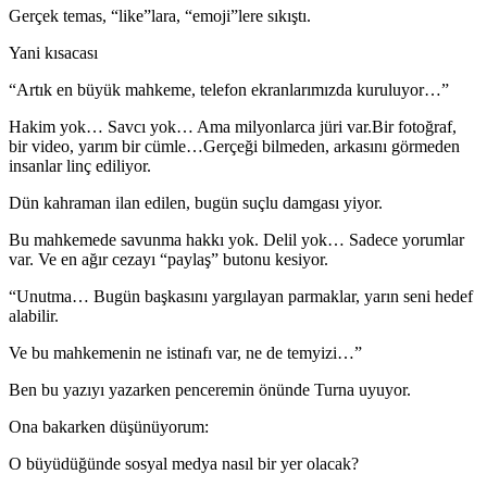
Gerçek temas, “like”lara, “emoji”lere sıkıştı.
Yani kısacası
“Artık en büyük mahkeme, telefon ekranlarımızda kuruluyor…”
Hakim yok… Savcı yok… Ama milyonlarca jüri var.Bir fotoğraf,
bir video, yarım bir cümle…Gerçeği bilmeden, arkasını görmeden
insanlar linç ediliyor.
Dün kahraman ilan edilen, bugün suçlu damgası yiyor.
Bu mahkemede savunma hakkı yok. Delil yok… Sadece yorumlar
var. Ve en ağır cezayı “paylaş” butonu kesiyor.
“Unutma… Bugün başkasını yargılayan parmaklar, yarın seni hedef
alabilir.
Ve bu mahkemenin ne istinafı var, ne de temyizi…”
Ben bu yazıyı yazarken penceremin önünde Turna uyuyor.
Ona bakarken düşünüyorum:
O büyüdüğünde sosyal medya nasıl bir yer olacak?