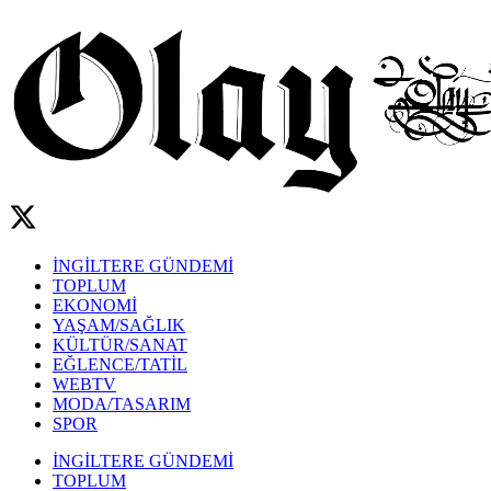
İNGİLTERE GÜNDEMİ
TOPLUM
EKONOMİ
YAŞAM/SAĞLIK
KÜLTÜR/SANAT
EĞLENCE/TATİL
WEBTV
MODA/TASARIM
SPOR
İNGİLTERE GÜNDEMİ
TOPLUM