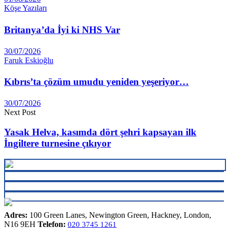
Köşe Yazıları
Britanya’da İyi ki NHS Var
30/07/2026
Faruk Eskioğlu
Kıbrıs’ta çözüm umudu yeniden yeşeriyor…
30/07/2026
Next Post
Yasak Helva, kasımda dört şehri kapsayan ilk
İngiltere turnesine çıkıyor
Adres:
100 Green Lanes, Newington Green, Hackney, London,
N16 9EH
Telefon:
020 3745 1261