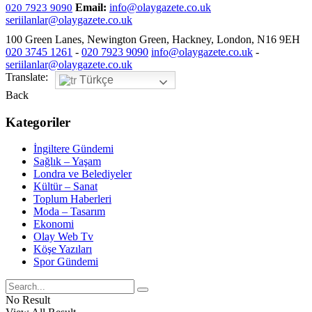
Email:
info@olaygazete.co.uk
020 7923 9090
seriilanlar@olaygazete.co.uk
100 Green Lanes, Newington Green, Hackney, London, N16 9EH
020 3745 1261
-
020 7923 9090
info@olaygazete.co.uk
-
seriilanlar@olaygazete.co.uk
Translate:
Türkçe
Back
Kategoriler
İngiltere Gündemi
Sağlık – Yaşam
Londra ve Belediyeler
Kültür – Sanat
Toplum Haberleri
Moda – Tasarım
Ekonomi
Olay Web Tv
Köşe Yazıları
Spor Gündemi
No Result