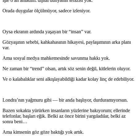
İşte o an anladım: dijital dünyanın terazisi yok.
Orada duygular ölçülmüyor, sadece izleniyor.
Oysa ekranın ardında yaşayan bir “insan” var.
Gözyaşının sebebi, kahkahasının hikayesi, paylaşımının arka planı
var.
Ama sosyal medya mahkemesinde savunma hakkı yok.
Ne zaman bir “trend” olsan, artık söz senin değil, kitlelerin oluyor.
Ve o kalabalıklar seni alkışlayabildiği kadar kolay linç de edebiliyor.
Londra’nın yağmuru gibi — bir anda başlıyor, durduramıyorsun.
Bazen sokakta yürürken insanların yüzlerine bakıyorum; ellerinde
telefonlar, başları eğik. Belki az önce birini yargıladılar, belki az
sonra beni…
Ama kimsenin göz göze baktığı yok artık.