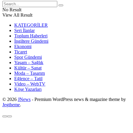
No Result
View All Result
KATEGORİLER
Seri İlanlar
Toplum Haberleri
İngiltere Gündemi
Ekonomi
Ticaret
Spor Gündemi
Yaşam – Sağlık
Kültür – Sanat
Moda – Tasarım
Eğlence – Tatil
Video – WebTV
Köşe Yazarları
© 2026
JNews
- Premium WordPress news & magazine theme by
Jegtheme
.