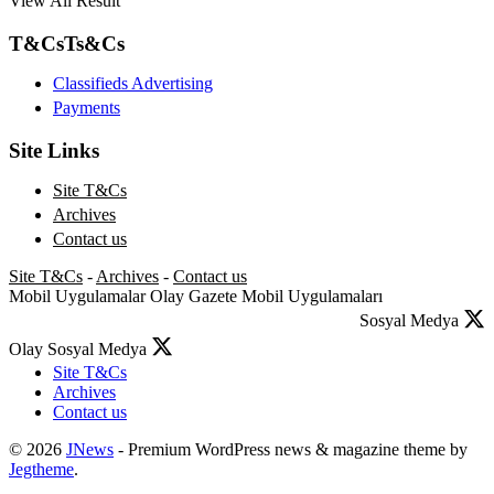
View All Result
T&Cs
Ts&Cs
Classifieds Advertising
Payments
Site Links
Site T&Cs
Archives
Contact us
Site T&Cs
-
Archives
-
Contact us
Mobil Uygulamalar
Olay Gazete Mobil Uygulamaları
Sosyal Medya
Olay Sosyal Medya
Site T&Cs
Archives
Contact us
© 2026
JNews
- Premium WordPress news & magazine theme by
Jegtheme
.