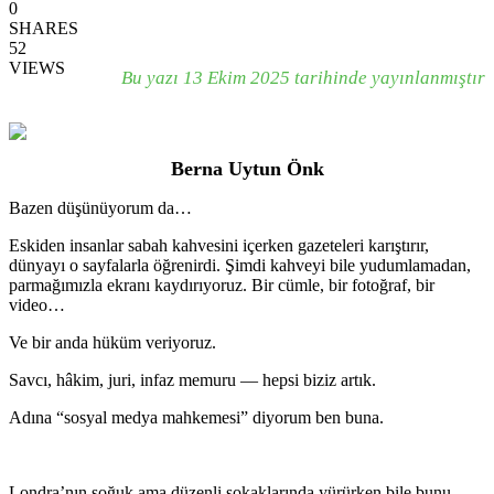
0
SHARES
52
VIEWS
Bu yazı 13 Ekim 2025 tarihinde yayınlanmıştır
Berna Uytun Önk
Bazen düşünüyorum da…
Eskiden insanlar sabah kahvesini içerken gazeteleri karıştırır,
dünyayı o sayfalarla öğrenirdi. Şimdi kahveyi bile yudumlamadan,
parmağımızla ekranı kaydırıyoruz. Bir cümle, bir fotoğraf, bir
video…
Ve bir anda hüküm veriyoruz.
Savcı, hâkim, juri, infaz memuru — hepsi biziz artık.
Adına “sosyal medya mahkemesi” diyorum ben buna.
Londra’nın soğuk ama düzenli sokaklarında yürürken bile bunu