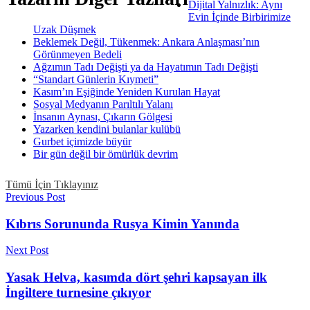
Dijital Yalnızlık: Aynı
Evin İçinde Birbirimize
Uzak Düşmek
Beklemek Değil, Tükenmek: Ankara Anlaşması’nın
Görünmeyen Bedeli
Ağzımın Tadı Değişti ya da Hayatımın Tadı Değişti
“Standart Günlerin Kıymeti”
Kasım’ın Eşiğinde Yeniden Kurulan Hayat
Sosyal Medyanın Parıltılı Yalanı
İnsanın Aynası, Çıkarın Gölgesi
Yazarken kendini bulanlar kulübü
Gurbet içimizde büyür
Bir gün değil bir ömürlük devrim
Tümü İçin Tıklayınız
Previous Post
Kıbrıs Sorununda Rusya Kimin Yanında
Next Post
Yasak Helva, kasımda dört şehri kapsayan ilk
İngiltere turnesine çıkıyor