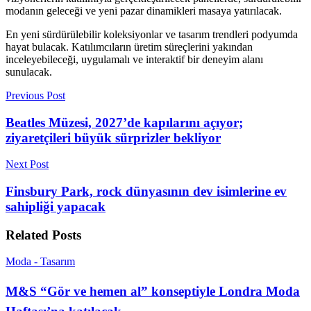
modanın geleceği ve yeni pazar dinamikleri masaya yatırılacak.
En yeni sürdürülebilir koleksiyonlar ve tasarım trendleri podyumda
hayat bulacak. Katılımcıların üretim süreçlerini yakından
inceleyebileceği, uygulamalı ve interaktif bir deneyim alanı
sunulacak.
Previous Post
Beatles Müzesi, 2027’de kapılarını açıyor;
ziyaretçileri büyük sürprizler bekliyor
Next Post
Finsbury Park, rock dünyasının dev isimlerine ev
sahipliği yapacak
Related
Posts
Moda - Tasarım
M&S “Gör ve hemen al” konseptiyle Londra Moda