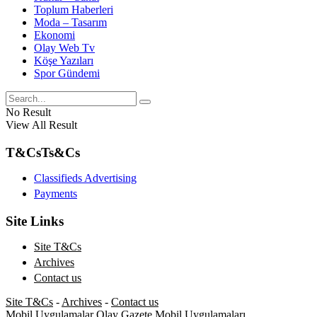
Toplum Haberleri
Moda – Tasarım
Ekonomi
Olay Web Tv
Köşe Yazıları
Spor Gündemi
No Result
View All Result
T&Cs
Ts&Cs
Classifieds Advertising
Payments
Site Links
Site T&Cs
Archives
Contact us
Site T&Cs
-
Archives
-
Contact us
Mobil Uygulamalar
Olay Gazete Mobil Uygulamaları