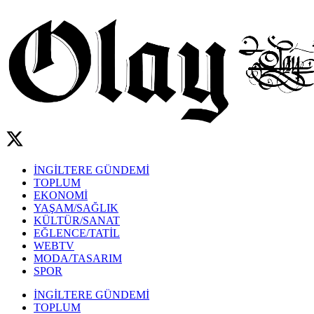
İNGİLTERE GÜNDEMİ
TOPLUM
EKONOMİ
YAŞAM/SAĞLIK
KÜLTÜR/SANAT
EĞLENCE/TATİL
WEBTV
MODA/TASARIM
SPOR
İNGİLTERE GÜNDEMİ
TOPLUM