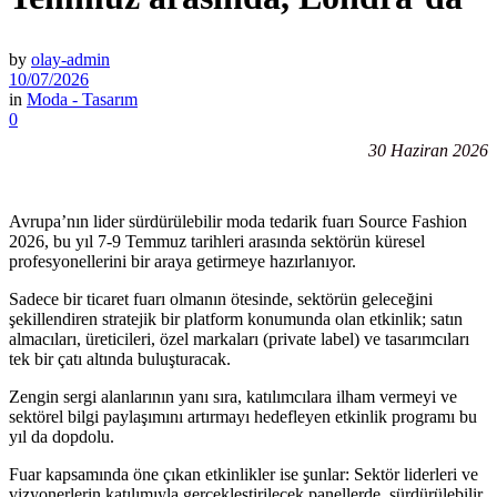
by
olay-admin
10/07/2026
in
Moda - Tasarım
0
30 Haziran 2026
Avrupa’nın lider sürdürülebilir moda tedarik fuarı Source Fashion
2026, bu yıl 7-9 Temmuz tarihleri arasında sektörün küresel
profesyonellerini bir araya getirmeye hazırlanıyor.
Sadece bir ticaret fuarı olmanın ötesinde, sektörün geleceğini
şekillendiren stratejik bir platform konumunda olan etkinlik; satın
almacıları, üreticileri, özel markaları (private label) ve tasarımcıları
tek bir çatı altında buluşturacak.
Zengin sergi alanlarının yanı sıra, katılımcılara ilham vermeyi ve
sektörel bilgi paylaşımını artırmayı hedefleyen etkinlik programı bu
yıl da dopdolu.
Fuar kapsamında öne çıkan etkinlikler ise şunlar: Sektör liderleri ve
vizyonerlerin katılımıyla gerçekleştirilecek panellerde, sürdürülebilir