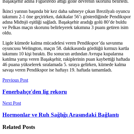
Başakşehir adına Figueiredo attığı golle devrenin skorunu belirledi.
İkinci yarının başında bir kez daha sahneye çıkan Brezilyalı oyuncu
takımını 2-1 öne geçirirken, dakikalar 56’ı gösterdiğinde Pendikspor
adına Midtsjö eşitliği sağladı. Başakşehir aradığı golü 80’de buldu
ve Pelkas maçın skorunu belirleyerek takımına 3 puanı getiren isim
oldu.
Ligde kümede kalma mücadelesi veren Pendikspor’da savunma
oyuncusu Welington, maçın 58. dakikasında gördüğü kırmızı kartla
takımını 10 kişi bıraktı. Bu sonucun ardından Avrupa kupalarına
katılma yarışı veren Başakşehir, rakiplerinin puan kaybettiği haftada
46 puana yükselerek sıralamada 5. sıraya gelirken, kümede kalma
savaşı veren Pendikspor ise haftayı 19. haftada tamamladı.
Previous Post
Fenerbahçe'den lig rekoru
Next Post
Hormonlar ve Ruh Sağlığı Arasındaki Bağlantı
Related
Posts