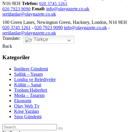
N16 9EH
Telefon:
020 3745 1261
Email:
info@olaygazete.co.uk
020 7923 9090
seriilanlar@olaygazete.co.uk
100 Green Lanes, Newington Green, Hackney, London, N16 9EH
020 3745 1261
-
020 7923 9090
info@olaygazete.co.uk
-
seriilanlar@olaygazete.co.uk
Translate:
Türkçe
Back
Kategoriler
İngiltere Gündemi
Sağlık – Yaşam
Londra ve Belediyeler
Kültür – Sanat
Toplum Haberleri
Moda – Tasarım
Ekonomi
Olay Web Tv
Köşe Yazıları
Spor Gündemi