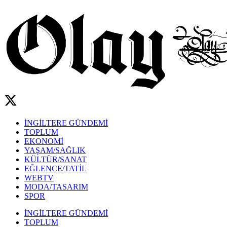
İNGİLTERE GÜNDEMİ
TOPLUM
EKONOMİ
YAŞAM/SAĞLIK
KÜLTÜR/SANAT
EĞLENCE/TATİL
WEBTV
MODA/TASARIM
SPOR
İNGİLTERE GÜNDEMİ
TOPLUM