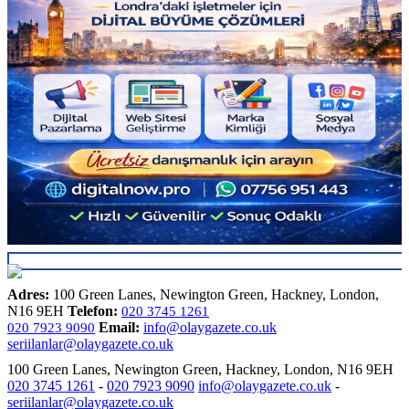
Adres:
100 Green Lanes, Newington Green, Hackney, London,
N16 9EH
Telefon:
020 3745 1261
Email:
info@olaygazete.co.uk
020 7923 9090
seriilanlar@olaygazete.co.uk
100 Green Lanes, Newington Green, Hackney, London, N16 9EH
020 3745 1261
-
020 7923 9090
info@olaygazete.co.uk
-
seriilanlar@olaygazete.co.uk