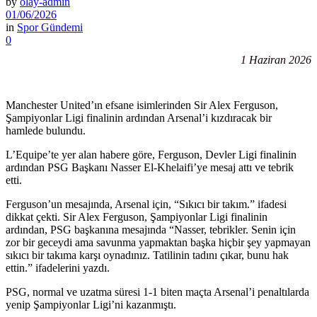
by
olay-admin
01/06/2026
in
Spor Gündemi
0
1 Haziran 2026
Manchester United’ın efsane isimlerinden Sir Alex Ferguson,
Şampiyonlar Ligi finalinin ardından Arsenal’i kızdıracak bir
hamlede bulundu.
L’Equipe’te yer alan habere göre, Ferguson, Devler Ligi finalinin
ardından PSG Başkanı Nasser El-Khelaifi’ye mesaj attı ve tebrik
etti.
Ferguson’un mesajında, Arsenal için, “Sıkıcı bir takım.” ifadesi
dikkat çekti. Sir Alex Ferguson, Şampiyonlar Ligi finalinin
ardından, PSG başkanına mesajında “Nasser, tebrikler. Senin için
zor bir geceydi ama savunma yapmaktan başka hiçbir şey yapmayan
sıkıcı bir takıma karşı oynadınız. Tatilinin tadını çıkar, bunu hak
ettin.” ifadelerini yazdı.
PSG, normal ve uzatma süresi 1-1 biten maçta Arsenal’i penaltılarda
yenip Şampiyonlar Ligi’ni kazanmıştı.