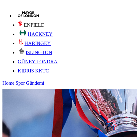
ENFIELD
HACKNEY
HARINGEY
ISLINGTON
GÜNEY LONDRA
KIBRIS KKTC
Home
Spor Gündemi