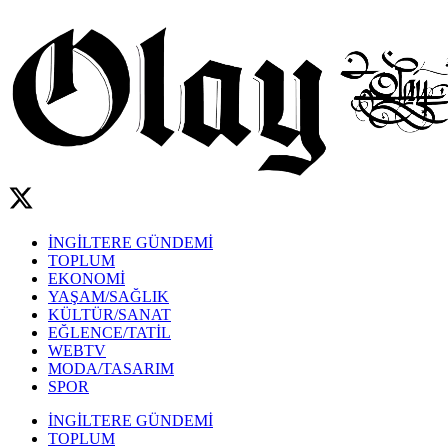
İNGİLTERE GÜNDEMİ
TOPLUM
EKONOMİ
YAŞAM/SAĞLIK
KÜLTÜR/SANAT
EĞLENCE/TATİL
WEBTV
MODA/TASARIM
SPOR
İNGİLTERE GÜNDEMİ
TOPLUM