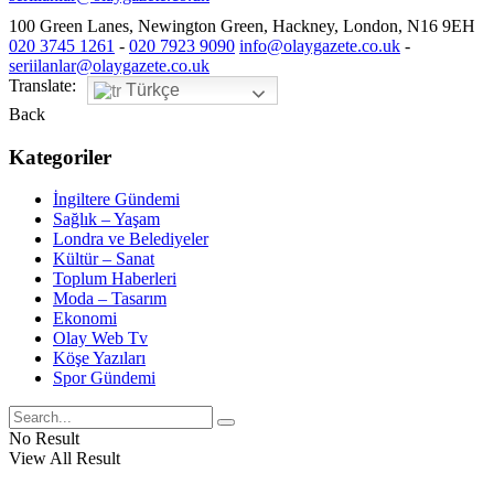
100 Green Lanes, Newington Green, Hackney, London, N16 9EH
020 3745 1261
-
020 7923 9090
info@olaygazete.co.uk
-
seriilanlar@olaygazete.co.uk
Translate:
Türkçe
Back
Kategoriler
İngiltere Gündemi
Sağlık – Yaşam
Londra ve Belediyeler
Kültür – Sanat
Toplum Haberleri
Moda – Tasarım
Ekonomi
Olay Web Tv
Köşe Yazıları
Spor Gündemi
No Result
View All Result