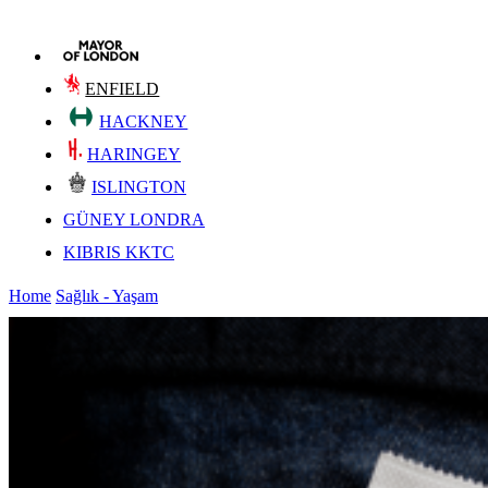
ENFIELD
HACKNEY
HARINGEY
ISLINGTON
GÜNEY LONDRA
KIBRIS KKTC
Home
Sağlık - Yaşam