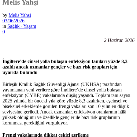
Melis Yahşi
by
Melis Yahsi
03/06/2026
in
Sağlık - Yaşam
0
2 Haziran 2026
İngiltere’de cinsel yolla bulaşan enfeksiyon tanıları yüzde 8,3
azaldı ancak uzmanlar gençler ve bazı risk grupları için
uyarıda bulundu
Birleşik Krallık Sağlık Güvenliği Ajansı (UKHSA) tarafından
yayımlanan yeni verilere göre İngiltere’de cinsel yolla bulaşan
enfeksiyon (CYBE) vakalarında düşüş yaşandı. Toplam tanı sayısı
2025 yılında bir önceki yıla göre yüzde 8,3 azalırken, eşcinsel ve
biseksüel erkeklerde görülen frengi vakaları son 10 yılın en düşük
seviyesine geriledi. Ancak uzmanlar, enfeksiyon oranlarının hâlâ
yüksek olduğunu ve özellikle gençler ile bazı risk gruplarının
korunması gerektiğini vurguluyor.
Frengi vakalarında dikkat çekici gerileme