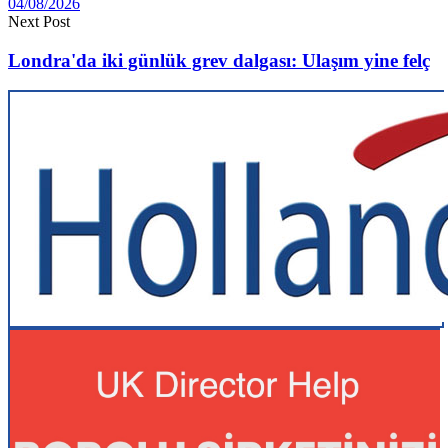
04/08/2026
Next Post
Londra'da iki günlük grev dalgası: Ulaşım yine felç