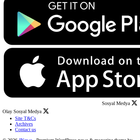
Sosyal Medya
Olay Sosyal Medya
Site T&Cs
Archives
Contact us