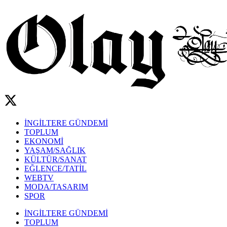
İNGİLTERE GÜNDEMİ
TOPLUM
EKONOMİ
YAŞAM/SAĞLIK
KÜLTÜR/SANAT
EĞLENCE/TATİL
WEBTV
MODA/TASARIM
SPOR
İNGİLTERE GÜNDEMİ
TOPLUM