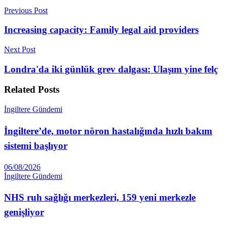
Previous Post
Increasing capacity: Family legal aid providers
Next Post
Londra'da iki günlük grev dalgası: Ulaşım yine felç
Related
Posts
İngiltere Gündemi
İngiltere’de, motor nöron hastalığında hızlı bakım
sistemi başlıyor
06/08/2026
İngiltere Gündemi
NHS ruh sağlığı merkezleri, 159 yeni merkezle
genişliyor