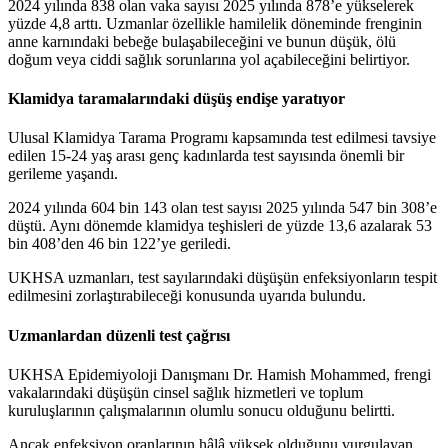
2024 yılında 838 olan vaka sayısı 2025 yılında 878’e yükselerek
yüzde 4,8 arttı. Uzmanlar özellikle hamilelik döneminde frenginin
anne karnındaki bebeğe bulaşabileceğini ve bunun düşük, ölü
doğum veya ciddi sağlık sorunlarına yol açabileceğini belirtiyor.
Klamidya taramalarındaki düşüş endişe yaratıyor
Ulusal Klamidya Tarama Programı kapsamında test edilmesi tavsiye
edilen 15-24 yaş arası genç kadınlarda test sayısında önemli bir
gerileme yaşandı.
2024 yılında 604 bin 143 olan test sayısı 2025 yılında 547 bin 308’e
düştü. Aynı dönemde klamidya teşhisleri de yüzde 13,6 azalarak 53
bin 408’den 46 bin 122’ye geriledi.
UKHSA uzmanları, test sayılarındaki düşüşün enfeksiyonların tespit
edilmesini zorlaştırabileceği konusunda uyarıda bulundu.
Uzmanlardan düzenli test çağrısı
UKHSA Epidemiyoloji Danışmanı Dr. Hamish Mohammed, frengi
vakalarındaki düşüşün cinsel sağlık hizmetleri ve toplum
kuruluşlarının çalışmalarının olumlu sonucu olduğunu belirtti.
Ancak enfeksiyon oranlarının hâlâ yüksek olduğunu vurgulayan