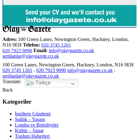
Adres:
100 Green Lanes, Newington Green, Hackney, London,
N16 9EH
Telefon:
020 3745 1261
Email:
info@olaygazete.co.uk
020 7923 9090
seriilanlar@olaygazete.co.uk
100 Green Lanes, Newington Green, Hackney, London, N16 9EH
020 3745 1261
-
020 7923 9090
info@olaygazete.co.uk
-
seriilanlar@olaygazete.co.uk
Translate:
Türkçe
Back
Kategoriler
İngiltere Gündemi
Sağlık – Yaşam
Londra ve Belediyeler
Kültür – Sanat
Toplum Haberleri