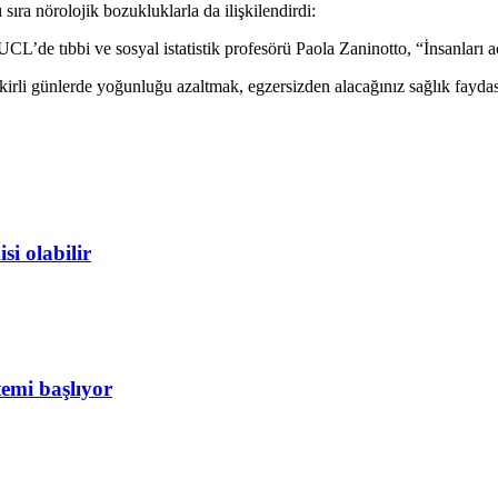
 sıra nörolojik bozukluklarla da ilişkilendirdi:
CL’de tıbbi ve sosyal istatistik profesörü Paola Zaninotto, “İnsanları
irli günlerde yoğunluğu azaltmak, egzersizden alacağınız sağlık faydası
si olabilir
temi başlıyor