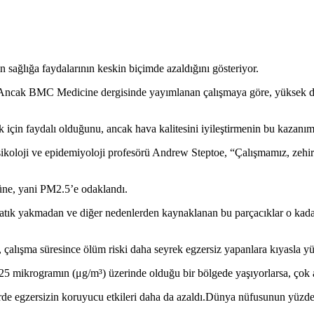
in sağlığa faydalarının keskin biçimde azaldığını gösteriyor.
. Ancak BMC Medicine dergisinde yayımlanan çalışmaya göre, yüksek dü
ğlık için faydalı olduğunu, ancak hava kalitesini iyileştirmenin bu kazanı
oloji ve epidemiyoloji profesörü Andrew Steptoe, “Çalışmamız, zehirli
ürüne, yani PM2.5’e odaklandı.
atık yakmadan ve diğer nedenlerden kaynaklanan bu parçacıklar o kadar k
, çalışma süresince ölüm riski daha seyrek egzersiz yapanlara kıyasla 
5 mikrogramın (μg/m³) üzerinde olduğu bir bölgede yaşıyorlarsa, çok akt
rde egzersizin koruyucu etkileri daha da azaldı.Dünya nüfusunun yüzde 