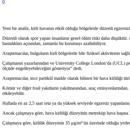
0
Yeni bir analiz, kirli havanın etkili olduğu bölgelerde düzenli egzersiz
Düzenli olarak spor yapan insanların genel ölüm riski daha düşüktür
hastalıkları açısından, zamanla bu korumayı azaltabiliyor.
Araştırmacılar, bulguların kirli bölgelerde bile fiziksel aktivitenin sa
Çalışmanın yazarlarından ve University College London’da (UCL) psik
ölçüde engelleyebileceğini gösteriyor” dedi.
Araştırmacılar, ince partikül madde olarak bilinen bir hava kirliliği t
Kömür ve diğer fosil yakıtların yakılmasından, araç emisyonlarından, 
etkileyebilir.
Haftada en az 2,5 saat orta ya da yüksek seviyede egzersiz yapanların
Ancak çalışmaya göre, hava kirliliği düzeyinin metreküp hava başına 2
Çalışmaya göre, kirlilik düzeyinin 35 μg/m³’ün üzerinde olduğu yerle