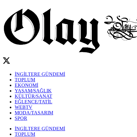
İNGİLTERE GÜNDEMİ
TOPLUM
EKONOMİ
YAŞAM/SAĞLIK
KÜLTÜR/SANAT
EĞLENCE/TATİL
WEBTV
MODA/TASARIM
SPOR
İNGİLTERE GÜNDEMİ
TOPLUM