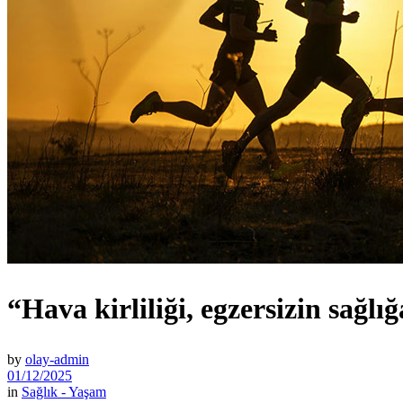
“Hava kirliliği, egzersizin sağlığ
by
olay-admin
01/12/2025
in
Sağlık - Yaşam