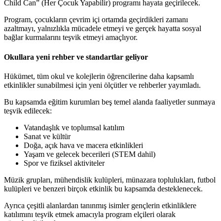
Child Can” (Her Çocuk Yapabilir) programı hayata geçirilecek.
Program, çocukların çevrim içi ortamda geçirdikleri zamanı
azaltmayı, yalnızlıkla mücadele etmeyi ve gerçek hayatta sosyal
bağlar kurmalarını teşvik etmeyi amaçlıyor.
Okullara yeni rehber ve standartlar geliyor
Hükümet, tüm okul ve kolejlerin öğrencilerine daha kapsamlı
etkinlikler sunabilmesi için yeni ölçütler ve rehberler yayımladı.
Bu kapsamda eğitim kurumları beş temel alanda faaliyetler sunmaya
teşvik edilecek:
Vatandaşlık ve toplumsal katılım
Sanat ve kültür
Doğa, açık hava ve macera etkinlikleri
Yaşam ve gelecek becerileri (STEM dahil)
Spor ve fiziksel aktiviteler
Müzik grupları, mühendislik kulüpleri, münazara toplulukları, futbol
kulüpleri ve benzeri birçok etkinlik bu kapsamda desteklenecek.
Ayrıca çeşitli alanlardan tanınmış isimler gençlerin etkinliklere
katılımını teşvik etmek amacıyla program elçileri olarak