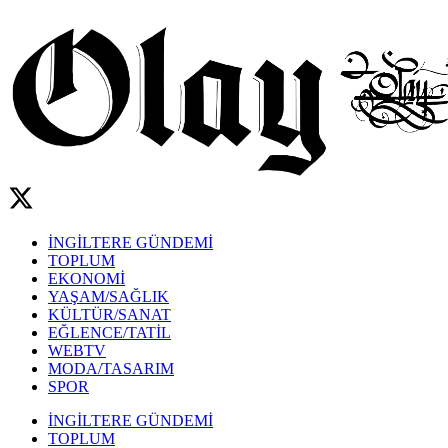
İNGİLTERE GÜNDEMİ
TOPLUM
EKONOMİ
YAŞAM/SAĞLIK
KÜLTÜR/SANAT
EĞLENCE/TATİL
WEBTV
MODA/TASARIM
SPOR
İNGİLTERE GÜNDEMİ
TOPLUM