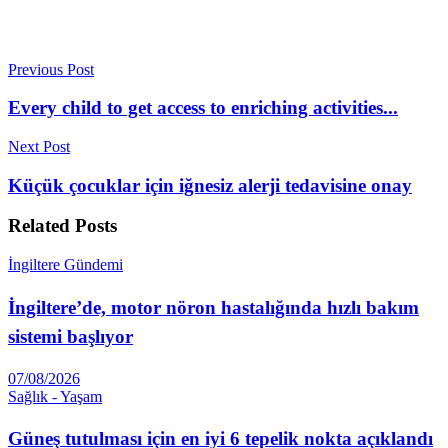
Previous Post
Every child to get access to enriching activities...
Next Post
Küçük çocuklar için iğnesiz alerji tedavisine onay
Related
Posts
İngiltere Gündemi
İngiltere’de, motor nöron hastalığında hızlı bakım
sistemi başlıyor
07/08/2026
Sağlık - Yaşam
Güneş tutulması için en iyi 6 tepelik nokta açıklandı