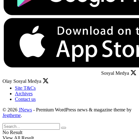
Sosyal Medya
Olay Sosyal Medya
Site T&Cs
Archives
Contact us
© 2026
JNews
- Premium WordPress news & magazine theme by
Jegtheme
.
No Result
View All Result