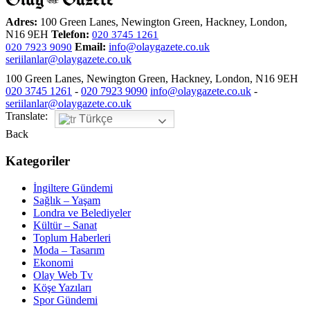
Adres:
100 Green Lanes, Newington Green, Hackney, London,
N16 9EH
Telefon:
020 3745 1261
Email:
info@olaygazete.co.uk
020 7923 9090
seriilanlar@olaygazete.co.uk
100 Green Lanes, Newington Green, Hackney, London, N16 9EH
020 3745 1261
-
020 7923 9090
info@olaygazete.co.uk
-
seriilanlar@olaygazete.co.uk
Translate:
Türkçe
Back
Kategoriler
İngiltere Gündemi
Sağlık – Yaşam
Londra ve Belediyeler
Kültür – Sanat
Toplum Haberleri
Moda – Tasarım
Ekonomi
Olay Web Tv
Köşe Yazıları
Spor Gündemi