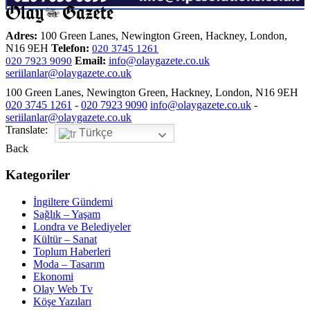
Adres:
100 Green Lanes, Newington Green, Hackney, London,
N16 9EH
Telefon:
020 3745 1261
Email:
info@olaygazete.co.uk
020 7923 9090
seriilanlar@olaygazete.co.uk
100 Green Lanes, Newington Green, Hackney, London, N16 9EH
020 3745 1261
-
020 7923 9090
info@olaygazete.co.uk
-
seriilanlar@olaygazete.co.uk
Translate:
Türkçe
Back
Kategoriler
İngiltere Gündemi
Sağlık – Yaşam
Londra ve Belediyeler
Kültür – Sanat
Toplum Haberleri
Moda – Tasarım
Ekonomi
Olay Web Tv
Köşe Yazıları