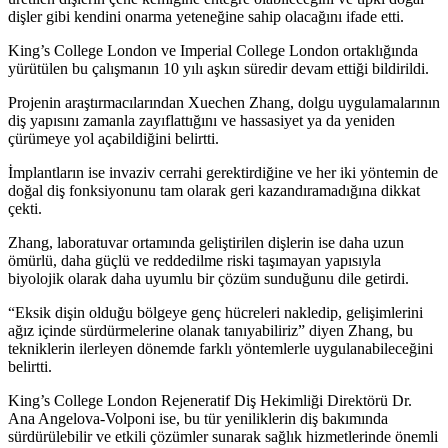
dişler gibi kendini onarma yeteneğine sahip olacağını ifade etti.
King’s College London ve Imperial College London ortaklığında
yürütülen bu çalışmanın 10 yılı aşkın süredir devam ettiği bildirildi.
Projenin araştırmacılarından Xuechen Zhang, dolgu uygulamalarının
diş yapısını zamanla zayıflattığını ve hassasiyet ya da yeniden
çürümeye yol açabildiğini belirtti.
İmplantların ise invaziv cerrahi gerektirdiğine ve her iki yöntemin de
doğal diş fonksiyonunu tam olarak geri kazandıramadığına dikkat
çekti.
Zhang, laboratuvar ortamında geliştirilen dişlerin ise daha uzun
ömürlü, daha güçlü ve reddedilme riski taşımayan yapısıyla
biyolojik olarak daha uyumlu bir çözüm sunduğunu dile getirdi.
“Eksik dişin olduğu bölgeye genç hücreleri nakledip, gelişimlerini
ağız içinde sürdürmelerine olanak tanıyabiliriz” diyen Zhang, bu
tekniklerin ilerleyen dönemde farklı yöntemlerle uygulanabileceğini
belirtti.
King’s College London Rejeneratif Diş Hekimliği Direktörü Dr.
Ana Angelova-Volponi ise, bu tür yeniliklerin diş bakımında
sürdürülebilir ve etkili çözümler sunarak sağlık hizmetlerinde önemli