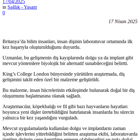
17/04/2025
in
Sağlık - Yaşam
0
17 Nisan 2025
Britanya’da bilim insanları, insan dişinin laboratuvar ortamında ilk
kez başarıyla oluşturulduğunu duyurdu.
Uzmanlar, bu gelişmenin diş kayıplarında dolgu ya da implant gibi
mevcut yöntemlere biyolojik bir alternatif sunabileceğini belirtti.
King’s College London bünyesinde yürütülen araştırmada, diş
gelişimini taklit eden özel bir malzeme geliştirildi.
Bu malzeme, insan hücrelerinin etkileşimde bulunarak doğal bir diş
oluşumunu başlatmasına olanak sağladı.
Araştırmacılar, köpekbalığı ve fil gibi bazı hayvanların hayatları
boyunca yeni dişler üretebildiğini hatırlatarak insanlarda bu sürecin
yalnızca bir kez yaşandığını vurguladı.
Mevcut uygulamalarda kullanılan dolgu ve implantların zaman
içinde işlevlerini yitirebildiğini belirten araştırma ekibi, laboratuvarda
üretilen dişlerin çene kemiğine entegre olabileceğini ve tıpkı doğal