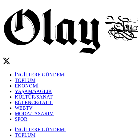
İNGİLTERE GÜNDEMİ
TOPLUM
EKONOMİ
YAŞAM/SAĞLIK
KÜLTÜR/SANAT
EĞLENCE/TATİL
WEBTV
MODA/TASARIM
SPOR
İNGİLTERE GÜNDEMİ
TOPLUM