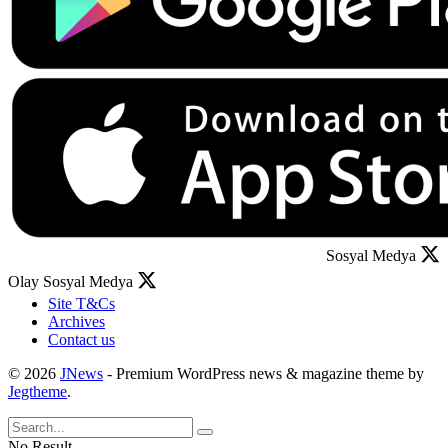
Sosyal Medya
Olay Sosyal Medya
Site T&Cs
Archives
Contact us
© 2026
JNews
- Premium WordPress news & magazine theme by
Jegtheme
.
No Result