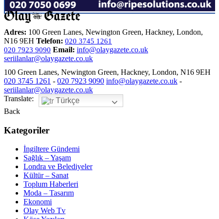
Adres:
100 Green Lanes, Newington Green, Hackney, London,
N16 9EH
Telefon:
020 3745 1261
Email:
info@olaygazete.co.uk
020 7923 9090
seriilanlar@olaygazete.co.uk
100 Green Lanes, Newington Green, Hackney, London, N16 9EH
020 3745 1261
-
020 7923 9090
info@olaygazete.co.uk
-
seriilanlar@olaygazete.co.uk
Translate:
Türkçe
Back
Kategoriler
İngiltere Gündemi
Sağlık – Yaşam
Londra ve Belediyeler
Kültür – Sanat
Toplum Haberleri
Moda – Tasarım
Ekonomi
Olay Web Tv