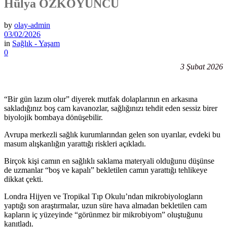
Hülya ÖZKOYUNCU
by
olay-admin
03/02/2026
in
Sağlık - Yaşam
0
3 Şubat 2026
“Bir gün lazım olur” diyerek mutfak dolaplarının en arkasına
sakladığınız boş cam kavanozlar, sağlığınızı tehdit eden sessiz birer
biyolojik bombaya dönüşebilir.
Avrupa merkezli sağlık kurumlarından gelen son uyarılar, evdeki bu
masum alışkanlığın yarattığı riskleri açıkladı.
Birçok kişi camın en sağlıklı saklama materyali olduğunu düşünse
de uzmanlar “boş ve kapalı” bekletilen camın yarattığı tehlikeye
dikkat çekti.
Londra Hijyen ve Tropikal Tıp Okulu’ndan mikrobiyologların
yaptığı son araştırmalar, uzun süre hava almadan bekletilen cam
kapların iç yüzeyinde “görünmez bir mikrobiyom” oluştuğunu
kanıtladı.