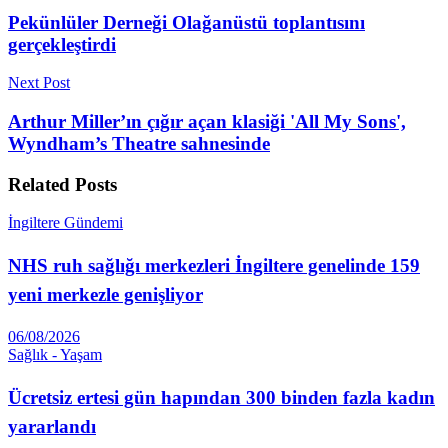
Pekünlüler Derneği Olağanüstü toplantısını
gerçekleştirdi
Next Post
Arthur Miller’ın çığır açan klasiği 'All My Sons',
Wyndham’s Theatre sahnesinde
Related
Posts
İngiltere Gündemi
NHS ruh sağlığı merkezleri İngiltere genelinde 159
yeni merkezle genişliyor
06/08/2026
Sağlık - Yaşam
Ücretsiz ertesi gün hapından 300 binden fazla kadın
yararlandı