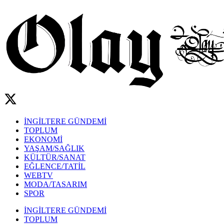
İNGİLTERE GÜNDEMİ
TOPLUM
EKONOMİ
YAŞAM/SAĞLIK
KÜLTÜR/SANAT
EĞLENCE/TATİL
WEBTV
MODA/TASARIM
SPOR
İNGİLTERE GÜNDEMİ
TOPLUM