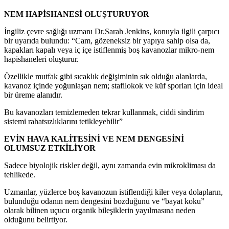
NEM HAPİSHANESİ OLUŞTURUYOR
İngiliz çevre sağlığı uzmanı Dr.Sarah Jenkins, konuyla ilgili çarpıcı
bir uyarıda bulundu: “Cam, gözeneksiz bir yapıya sahip olsa da,
kapakları kapalı veya iç içe istiflenmiş boş kavanozlar mikro-nem
hapishaneleri oluşturur.
Özellikle mutfak gibi sıcaklık değişiminin sık olduğu alanlarda,
kavanoz içinde yoğunlaşan nem; stafilokok ve küf sporları için ideal
bir üreme alanıdır.
Bu kavanozları temizlemeden tekrar kullanmak, ciddi sindirim
sistemi rahatsızlıklarını tetikleyebilir”
EVİN HAVA KALİTESİNİ VE NEM DENGESİNİ
OLUMSUZ ETKİLİYOR
Sadece biyolojik riskler değil, aynı zamanda evin mikrokliması da
tehlikede.
Uzmanlar, yüzlerce boş kavanozun istiflendiği kiler veya dolapların,
bulunduğu odanın nem dengesini bozduğunu ve “bayat koku”
olarak bilinen uçucu organik bileşiklerin yayılmasına neden
olduğunu belirtiyor.