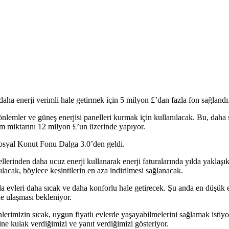
aha enerji verimli hale getirmek için 5 milyon £’dan fazla fon sağlandı
 önlemler ve güneş enerjisi panelleri kurmak için kullanılacak. Bu, daha 
ım miktarını 12 milyon £’un üzerinde yapıyor.
Sosyal Konut Fonu Dalga 3.0’den geldi.
ellerinden daha ucuz enerji kullanarak enerji faturalarında yılda yaklaşı
pılacak, böylece kesintilerin en aza indirilmesi sağlanacak.
evleri daha sıcak ve daha konforlu hale getirecek. Şu anda en düşük ener
ne ulaşması bekleniyor.
erimizin sıcak, uygun fiyatlı evlerde yaşayabilmelerini sağlamak istiy
ine kulak verdiğimizi ve yanıt verdiğimizi gösteriyor.