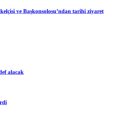
lçisi ve Başkonsolosu’ndan tarihi ziyaret
def alacak
rdi