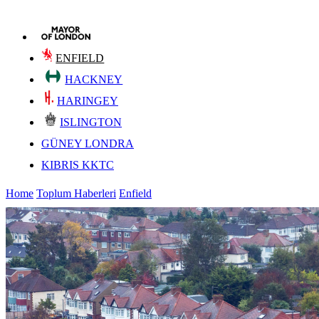
ENFIELD
HACKNEY
HARINGEY
ISLINGTON
GÜNEY LONDRA
KIBRIS KKTC
Home
Toplum Haberleri
Enfield