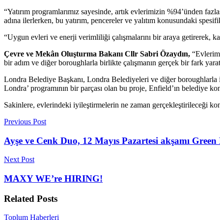
“Yatırım programlarımız sayesinde, artık evlerimizin %94’ünden fazlası
adına ilerlerken, bu yatırım, pencereler ve yalıtım konusundaki spesif
“Uygun evleri ve enerji verimliliği çalışmalarını bir araya getirerek
Çevre ve Mekân Oluşturma Bakanı Cllr Sabri Özaydın,
“Evlerimi
bir adım ve diğer boroughlarla birlikte çalışmanın gerçek bir fark yara
Londra Belediye Başkanı, Londra Belediyeleri ve diğer boroughlarla i
Londra’ programının bir parçası olan bu proje, Enfield’ın belediye kon
Sakinlere, evlerindeki iyileştirmelerin ne zaman gerçekleştirileceği ko
Previous Post
Ayşe ve Cenk Duo, 12 Mayıs Pazartesi akşamı Green 
Next Post
MAXY WE’re HIRING!
Related
Posts
Toplum Haberleri