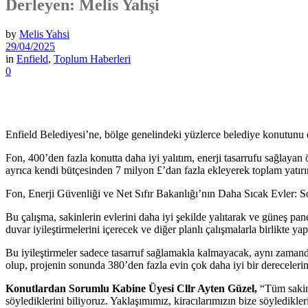
Derleyen: Melis Yahşi
by
Melis Yahsi
29/04/2025
in
Enfield
,
Toplum Haberleri
0
Enfield Belediyesi’ne, bölge genelindeki yüzlerce belediye konutunu d
Fon, 400’den fazla konutta daha iyi yalıtım, enerji tasarrufu sağlayan
ayrıca kendi bütçesinden 7 milyon £’dan fazla ekleyerek toplam yatır
Fon, Enerji Güvenliği ve Net Sıfır Bakanlığı’nın Daha Sıcak Evler: 
Bu çalışma, sakinlerin evlerini daha iyi şekilde yalıtarak ve güneş pan
duvar iyileştirmelerini içerecek ve diğer planlı çalışmalarla birlikte ya
Bu iyileştirmeler sadece tasarruf sağlamakla kalmayacak, aynı zamanda 
olup, projenin sonunda 380’den fazla evin çok daha iyi bir dereceleri
Konutlardan Sorumlu Kabine Üyesi Cllr Ayten Güzel,
“Tüm sakinl
söylediklerini biliyoruz. Yaklaşımımız, kiracılarımızın bize söyledikler