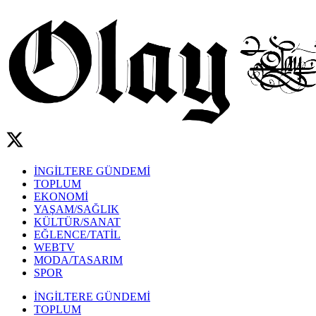
İNGİLTERE GÜNDEMİ
TOPLUM
EKONOMİ
YAŞAM/SAĞLIK
KÜLTÜR/SANAT
EĞLENCE/TATİL
WEBTV
MODA/TASARIM
SPOR
İNGİLTERE GÜNDEMİ
TOPLUM