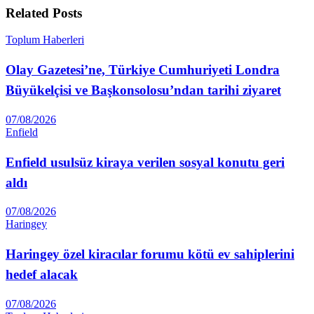
Related
Posts
Toplum Haberleri
Olay Gazetesi’ne, Türkiye Cumhuriyeti Londra
Büyükelçisi ve Başkonsolosu’ndan tarihi ziyaret
07/08/2026
Enfield
Enfield usulsüz kiraya verilen sosyal konutu geri
aldı
07/08/2026
Haringey
Haringey özel kiracılar forumu kötü ev sahiplerini
hedef alacak
07/08/2026