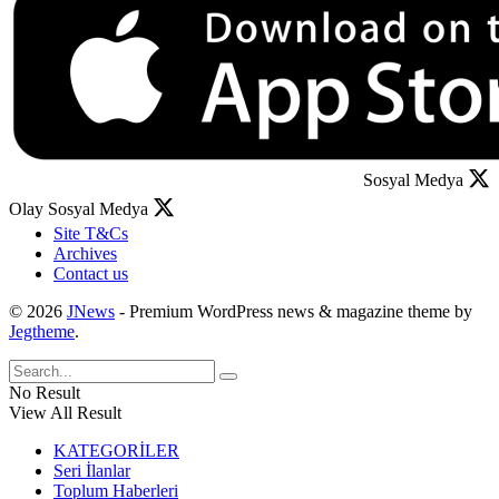
Sosyal Medya
Olay Sosyal Medya
Site T&Cs
Archives
Contact us
© 2026
JNews
- Premium WordPress news & magazine theme by
Jegtheme
.
No Result
View All Result
KATEGORİLER
Seri İlanlar
Toplum Haberleri