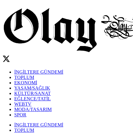
İNGİLTERE GÜNDEMİ
TOPLUM
EKONOMİ
YAŞAM/SAĞLIK
KÜLTÜR/SANAT
EĞLENCE/TATİL
WEBTV
MODA/TASARIM
SPOR
İNGİLTERE GÜNDEMİ
TOPLUM