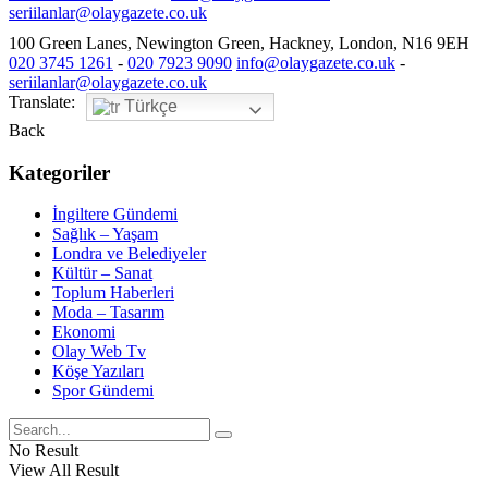
seriilanlar@olaygazete.co.uk
100 Green Lanes, Newington Green, Hackney, London, N16 9EH
020 3745 1261
-
020 7923 9090
info@olaygazete.co.uk
-
seriilanlar@olaygazete.co.uk
Translate:
Türkçe
Back
Kategoriler
İngiltere Gündemi
Sağlık – Yaşam
Londra ve Belediyeler
Kültür – Sanat
Toplum Haberleri
Moda – Tasarım
Ekonomi
Olay Web Tv
Köşe Yazıları
Spor Gündemi
No Result
View All Result