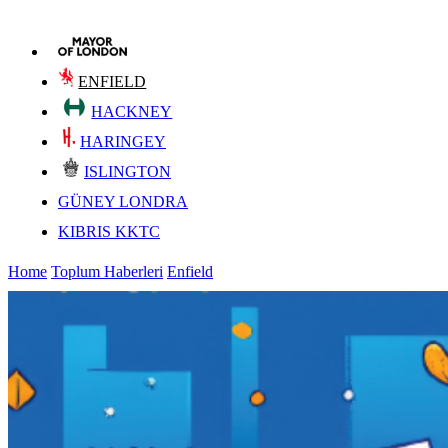
ENFIELD
HACKNEY
HARINGEY
ISLINGTON
GÜNEY LONDRA
KIBRIS KKTC
Home
Toplum Haberleri
Enfield