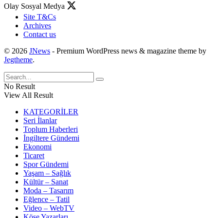
Olay Sosyal Medya
Site T&Cs
Archives
Contact us
© 2026
JNews
- Premium WordPress news & magazine theme by
Jegtheme
.
No Result
View All Result
KATEGORİLER
Seri İlanlar
Toplum Haberleri
İngiltere Gündemi
Ekonomi
Ticaret
Spor Gündemi
Yaşam – Sağlık
Kültür – Sanat
Moda – Tasarım
Eğlence – Tatil
Video – WebTV
Köşe Yazarları