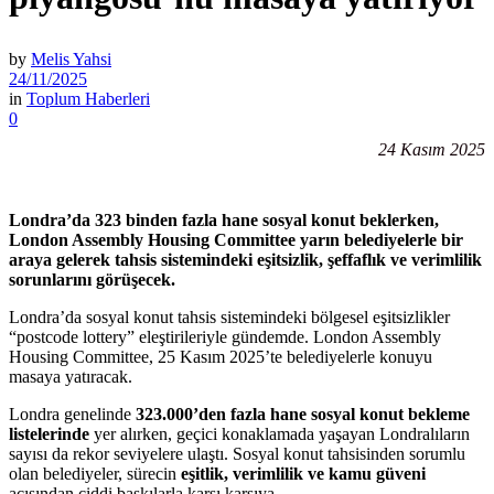
by
Melis Yahsi
24/11/2025
in
Toplum Haberleri
0
24 Kasım 2025
Londra’da 323 binden fazla hane sosyal konut beklerken,
London Assembly Housing Committee yarın belediyelerle bir
araya gelerek tahsis sistemindeki eşitsizlik, şeffaflık ve verimlilik
sorunlarını görüşecek.
Londra’da sosyal konut tahsis sistemindeki bölgesel eşitsizlikler
“postcode lottery” eleştirileriyle gündemde. London Assembly
Housing Committee, 25 Kasım 2025’te belediyelerle konuyu
masaya yatıracak.
Londra genelinde
323.000’den fazla hane sosyal konut bekleme
listelerinde
yer alırken, geçici konaklamada yaşayan Londralıların
sayısı da rekor seviyelere ulaştı. Sosyal konut tahsisinden sorumlu
olan belediyeler, sürecin
eşitlik, verimlilik ve kamu güveni
açısından ciddi baskılarla karşı karşıya.