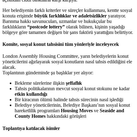
Her belediyenin farklı kriterler ve süreçler kullanması, kentte sosyal
konuta erişimde
büyük farklılıklar ve adaletsizlikler
yaratıyor.
Barınma hakkı savunucuları, uzmanlar ve hukukçular bu
farklılıkların
“postcode lottery”
olarak bilinen, kişinin yaşadığı
bölgeye göre tamamen değişen bir şans faktörü yarattığını belirtiyor.
Komite, sosyal konut tahsisini tüm yönleriyle inceleyecek
London Assembly Housing Committee, yarın belediyelerin konut
yöneticilerini ağırlayarak sosyal konutların nasıl tahsis edildiğini ele
alacak.
Toplantının gündeminde şu başlıklar yer alıyor:
Bekleme sürelerine ilişkin
şeffaflık
Tahsis politikalarının mevcut sosyal konut stokunu ne kadar
etkin kullandığı
Bir kiracının ölümü halinde tahsis sürecinin nasıl işlediği
Belediye yöneticilerinin, Belediye Başkanı’nın sosyal konut
hareketlilik programları
Housing Moves
ve
Seaside and
County Homes
hakkındaki görüşleri
Toplantıya katılacak isimler