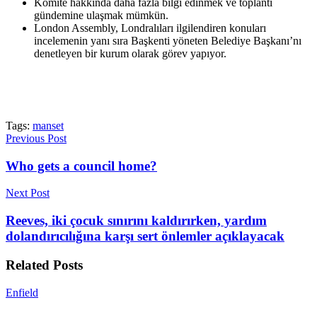
Komite hakkında daha fazla bilgi edinmek ve toplantı
gündemine ulaşmak mümkün.
London Assembly, Londralıları ilgilendiren konuları
incelemenin yanı sıra Başkenti yöneten Belediye Başkanı’nı
denetleyen bir kurum olarak görev yapıyor.
Tags:
manset
Previous Post
Who gets a council home?
Next Post
Reeves, iki çocuk sınırını kaldırırken, yardım
dolandırıcılığına karşı sert önlemler açıklayacak
Related
Posts
Enfield