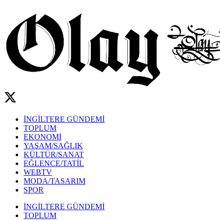
İNGİLTERE GÜNDEMİ
TOPLUM
EKONOMİ
YAŞAM/SAĞLIK
KÜLTÜR/SANAT
EĞLENCE/TATİL
WEBTV
MODA/TASARIM
SPOR
İNGİLTERE GÜNDEMİ
TOPLUM