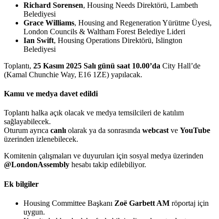
Richard Sorensen
, Housing Needs Direktörü, Lambeth
Belediyesi
Grace Williams
, Housing and Regeneration Yürütme Üyesi,
London Councils & Waltham Forest Belediye Lideri
Ian Swift
, Housing Operations Direktörü, Islington
Belediyesi
Toplantı,
25 Kasım 2025 Salı günü saat 10.00’da
City Hall’de
(Kamal Chunchie Way, E16 1ZE) yapılacak.
Kamu ve medya davet edildi
Toplantı halka açık olacak ve medya temsilcileri de katılım
sağlayabilecek.
Oturum ayrıca
canlı
olarak ya da sonrasında
webcast
ve
YouTube
üzerinden izlenebilecek.
Komitenin çalışmaları ve duyuruları için sosyal medya üzerinden
@LondonAssembly
hesabı takip edilebiliyor.
Ek bilgiler
Housing Committee Başkanı
Zoë Garbett AM
röportaj için
uygun.