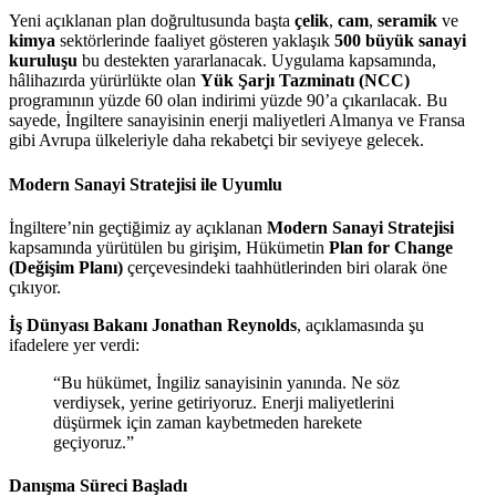
Yeni açıklanan plan doğrultusunda başta
çelik
,
cam
,
seramik
ve
kimya
sektörlerinde faaliyet gösteren yaklaşık
500 büyük sanayi
kuruluşu
bu destekten yararlanacak. Uygulama kapsamında,
hâlihazırda yürürlükte olan
Yük Şarjı Tazminatı (NCC)
programının yüzde 60 olan indirimi yüzde 90’a çıkarılacak. Bu
sayede, İngiltere sanayisinin enerji maliyetleri Almanya ve Fransa
gibi Avrupa ülkeleriyle daha rekabetçi bir seviyeye gelecek.
Modern Sanayi Stratejisi ile Uyumlu
İngiltere’nin geçtiğimiz ay açıklanan
Modern Sanayi Stratejisi
kapsamında yürütülen bu girişim, Hükümetin
Plan for Change
(Değişim Planı)
çerçevesindeki taahhütlerinden biri olarak öne
çıkıyor.
İş Dünyası Bakanı Jonathan Reynolds
, açıklamasında şu
ifadelere yer verdi:
“Bu hükümet, İngiliz sanayisinin yanında. Ne söz
verdiysek, yerine getiriyoruz. Enerji maliyetlerini
düşürmek için zaman kaybetmeden harekete
geçiyoruz.”
Danışma Süreci Başladı