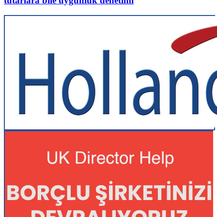
tutarlara bile uygunluk denetimi