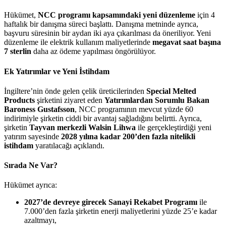
Hükümet,
NCC programı kapsamındaki yeni düzenleme
için 4
haftalık bir danışma süreci başlattı. Danışma metninde ayrıca,
başvuru süresinin bir aydan iki aya çıkarılması da öneriliyor. Yeni
düzenleme ile elektrik kullanım maliyetlerinde
megavat saat başına
7 sterlin
daha az ödeme yapılması öngörülüyor.
Ek Yatırımlar ve Yeni İstihdam
İngiltere’nin önde gelen çelik üreticilerinden
Special Melted
Products
şirketini ziyaret eden
Yatırımlardan Sorumlu Bakan
Baroness Gustafsson
, NCC programının mevcut yüzde 60
indirimiyle şirketin ciddi bir avantaj sağladığını belirtti. Ayrıca,
şirketin
Tayvan merkezli Walsin Lihwa
ile gerçekleştirdiği yeni
yatırım sayesinde
2028 yılına kadar 200’den fazla nitelikli
istihdam
yaratılacağı açıklandı.
Sırada Ne Var?
Hükümet ayrıca:
2027’de devreye girecek Sanayi Rekabet Programı
ile
7.000’den fazla şirketin enerji maliyetlerini yüzde 25’e kadar
azaltmayı,