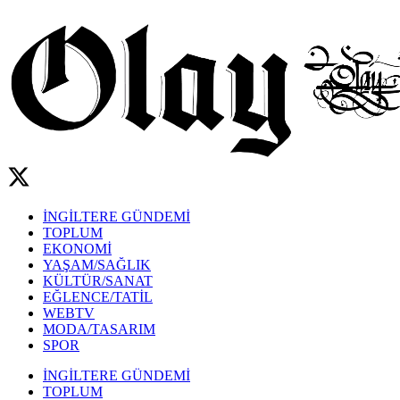
İNGİLTERE GÜNDEMİ
TOPLUM
EKONOMİ
YAŞAM/SAĞLIK
KÜLTÜR/SANAT
EĞLENCE/TATİL
WEBTV
MODA/TASARIM
SPOR
İNGİLTERE GÜNDEMİ
TOPLUM