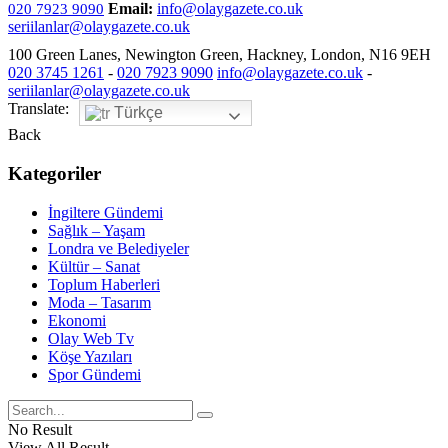
Email:
info@olaygazete.co.uk
020 7923 9090
seriilanlar@olaygazete.co.uk
100 Green Lanes, Newington Green, Hackney, London, N16 9EH
020 3745 1261
-
020 7923 9090
info@olaygazete.co.uk
-
seriilanlar@olaygazete.co.uk
Translate:
Türkçe
Back
Kategoriler
İngiltere Gündemi
Sağlık – Yaşam
Londra ve Belediyeler
Kültür – Sanat
Toplum Haberleri
Moda – Tasarım
Ekonomi
Olay Web Tv
Köşe Yazıları
Spor Gündemi
No Result
View All Result