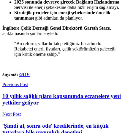
2025 sonunda devreye girecek Bağlantı Hızlandırma
Servisi
ile enerji şebekesine daha hızlı erişim sağlamayı,
Stratejik projeler için enerji şebekesinde öncelik
tanınması
gibi adımları da planlıyor.
İngiltere Çelik Derneği Genel Direktörü Gareth Stace
,
açıklamasında şunları söyledi:
“Bu reform, yıllardır talep ettiğimiz bir adımdı.
Rekabetçi enerji fiyatları, çelik sektörümüzün geleceği
için kritik öneme sahip.”
kaynak:
GOV
Previous Post
10 yıllık sağlık planı kapsamında eczanelere yeni
yetkiler geliyor
Next Post
'Şimdi al, sonra öde' kredilerinde, en küçük
tutarlara bile uygunluk denetimi